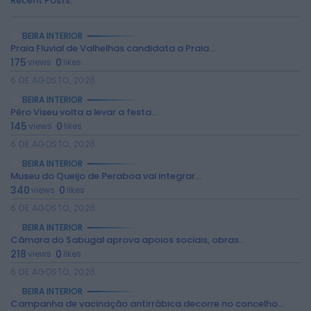
Recent Posts:
BEIRA INTERIOR
Praia Fluvial de Valhelhas candidata a Praia...
175
0
views
likes
6 DE AGOSTO, 2026
BEIRA INTERIOR
Pêro Viseu volta a levar a festa...
145
0
views
likes
6 DE AGOSTO, 2026
BEIRA INTERIOR
Museu do Queijo de Peraboa vai integrar...
340
0
views
likes
2026 Rádio Caria. Todos os direitos
6 DE AGOSTO, 2026
reservados.
BEIRA INTERIOR
Câmara do Sabugal aprova apoios sociais, obras...
218
0
views
likes
6 DE AGOSTO, 2026
BEIRA INTERIOR
Campanha de vacinação antirrábica decorre no concelho...