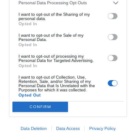
revivendo o jogo do contrabando, os riscos e os segredos
Personal Data Processing Opt Outs
da fronteira.
I want to opt-out of the Sharing of my
Bilhetes:
2€
personal data.
Local de compra:
A Moagem
Opted In
Reservas:
bilheteira@cm-fundao.pt
Contacto:
275 773 032 (chamada para a rede fixa
I want to opt-out of the Sale of my
nacional)
Personal Data.
Opted In
I want to opt-out of processing my
Personal Data for Targeted Advertising.
Opted In
I want to opt-out of Collection, Use,
Retention, Sale, and/or Sharing of my
Personal Data that Is Unrelated with the
Purposes for which it was collected.
Opted Out
Uma oportunidade imperdível para celebrar o teatro e a
memória coletiva!
CONFIRM
Foto: Municipio do Fundão
Texto – Beatriz Tavares
Data Deletion
Data Access
Privacy Policy
ÚLTIMA HORA: