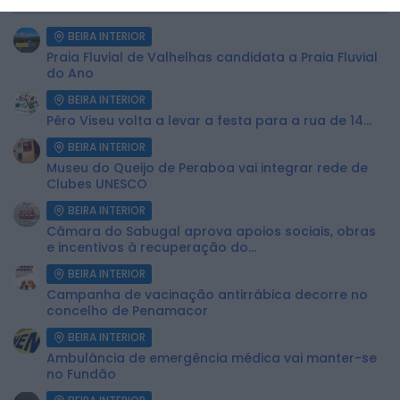
BEIRA INTERIOR
Praia Fluvial de Valhelhas candidata a Praia Fluvial
do Ano
BEIRA INTERIOR
Pêro Viseu volta a levar a festa para a rua de 14...
BEIRA INTERIOR
Museu do Queijo de Peraboa vai integrar rede de
Clubes UNESCO
BEIRA INTERIOR
Câmara do Sabugal aprova apoios sociais, obras
e incentivos à recuperação do...
BEIRA INTERIOR
Campanha de vacinação antirrábica decorre no
concelho de Penamacor
BEIRA INTERIOR
Ambulância de emergência médica vai manter-se
no Fundão