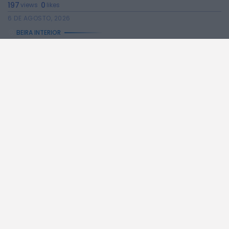
197
0
views
likes
6 DE AGOSTO, 2026
BEIRA INTERIOR
Ambulância de emergência médica vai manter-se no...
277
0
views
likes
6 DE AGOSTO, 2026
BEIRA INTERIOR
Espaço degradado em Malpique recuperado pela Junta...
275
0
views
likes
6 DE AGOSTO, 2026
BEIRA INTERIOR
“Ritmos do Mundo” leva aula de dança...
261
0
views
likes
5 DE AGOSTO, 2026
A RÁDIO
NOTÍCIAS