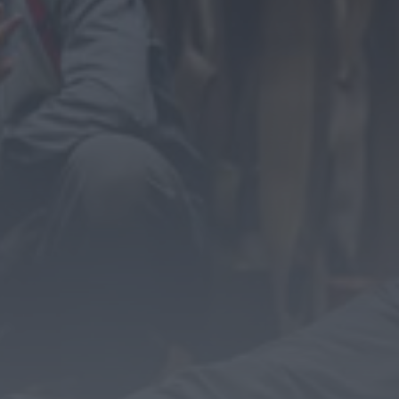
Diário Criminal
PJ detém homem por suspeitas de
tráfico de droga em operação que...
HOJE, 14:15
Notícias de Águeda
Passagem inferior da Cerâmica do Alto
reabre ao trânsito e marca avanço...
HOJE, 11:52
Vídeo TVC
Passagem inferior da Cerâmica do Alto
reabre ao trânsito uma das maiores...
HOJE, 11:50
Notícias de Águeda
AD Valonguense analisa entrada na Liga
SABSEG após convite da Associação de...
HOJE, 11:15
Notícias de Águeda
União de Freguesias de Travassô e Óis da