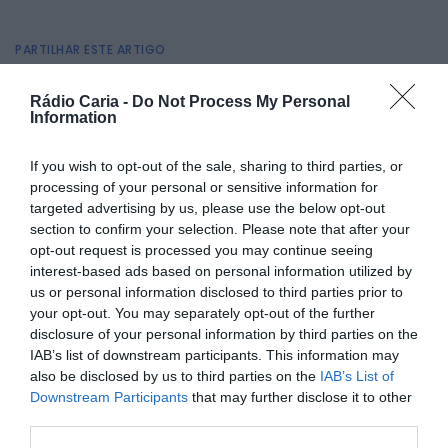
PARTILHAR ESTE ARTIGO
Facebook
Mastodon
Email
Share
Rádio Caria -
Do Not Process My Personal
Information
No âmbito das comemorações do
Dia Mundial do Teatro
,
If you wish to opt-out of the sale, sharing to third parties, or
a
ESTE – Estação Teatral
apresenta a peça
processing of your personal or sensitive information for
“DESCAMINHO”
, no dia
27 de março
, quinta-feira, às
targeted advertising by us, please use the below opt-out
21h30
, n’
A Moagem – Cidade do Engenho e das Artes
, no
section to confirm your selection. Please note that after your
Fundão.
opt-out request is processed you may continue seeing
O espetáculo mergulha no universo do
contrabando ao
interest-based ads based on personal information utilized by
longo da raia
, onde as histórias eram contadas em
us or personal information disclosed to third parties prior to
sussurros e as memórias permanecem fragmentadas.
“Foi
your opt-out. You may separately opt-out of the further
preciso perguntar outra vez, esperar, deixar que
disclosure of your personal information by third parties on the
surgissem as memórias e ficar atentos aos gestos de
recontar”
, revela a sinopse.
IAB’s list of downstream participants. This information may
also be disclosed by us to third parties on the
IAB’s List of
Através de
máscaras, objetos, imagens, documentos e
Downstream Participants
that may further disclose it to other
ecos de quem viveu entre Portugal e Espanha
,
“DESCAMINHO” presta homenagem ao ato de lembrar. As
third parties.
personagens deslocam-se
entre realidade e ficção
,