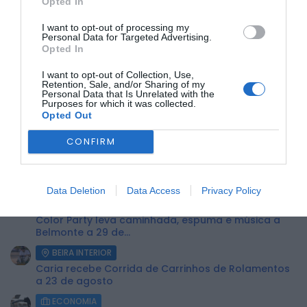
Opted In
ÚLTIMA HORA:
I want to opt-out of processing my
Personal Data for Targeted Advertising.
Opted In
BEIRA INTERIOR
ULS da Cova da Beira assinala Dia da Grávida com
I want to opt-out of Collection, Use,
Retention, Sale, and/or Sharing of my
iniciativa “Maternidade_con_Vida”
Personal Data that Is Unrelated with the
Purposes for which it was collected.
BEIRA INTERIOR
Opted Out
Tortosendo assinala 99.º aniversário da elevação
a vila com espetáculo de teatro
CONFIRM
BEIRA INTERIOR
Recolha de sangue realiza-se na Covilhã no dia 13
de agosto
Data Deletion
Data Access
Privacy Policy
BEIRA INTERIOR
Color Party leva caminhada, espuma e música a
Belmonte a 29 de...
BEIRA INTERIOR
Caria recebe Corrida de Carrinhos de Rolamentos
a 23 de agosto
ECONOMIA