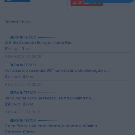
ÚLTIMA HORA
Recent Posts:
BEIRA INTERIOR
ULS da Cova da Beira assinala Dia...
19
0
views
likes
9 DE AGOSTO, 2026
BEIRA INTERIOR
Tortosendo assinala 99.º aniversário da elevação a...
37
0
views
likes
9 DE AGOSTO, 2026
BEIRA INTERIOR
Recolha de sangue realiza-se na Covilhã no...
39
0
views
likes
9 DE AGOSTO, 2026
BEIRA INTERIOR
Color Party leva caminhada, espuma e música...
74
0
views
likes