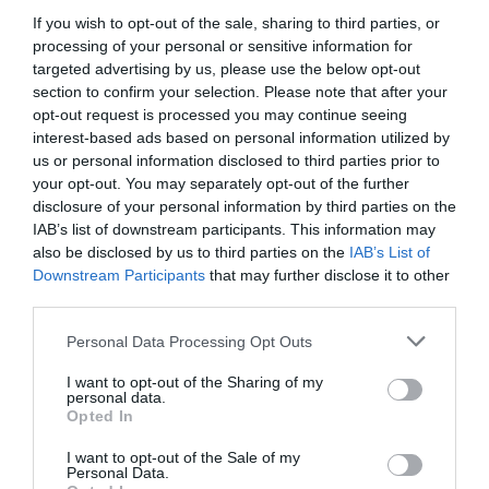
If you wish to opt-out of the sale, sharing to third parties, or
No dia
11 de abril
, o
Agrupamento de Escolas do Sabugal
processing of your personal or sensitive information for
recebe a iniciativa
“Férias Musicais”
, promovida pela
targeted advertising by us, please use the below opt-out
Escola de Música de Belmonte/Polo do Ensino Articulado
section to confirm your selection. Please note that after your
do Sabugal
.
opt-out request is processed you may continue seeing
Dirigido aos alunos do
1.º Ciclo do Ensino Básico
, o evento
interest-based ads based on personal information utilized by
oferece uma experiência interativa, permitindo o contacto
us or personal information disclosed to third parties prior to
direto com diversos instrumentos musicais e explorando a
your opt-out. You may separately opt-out of the further
criatividade das crianças através da
voz e da percussão
disclosure of your personal information by third parties on the
corporal
.
IAB’s list of downstream participants. This information may
also be disclosed by us to third parties on the
IAB’s List of
Downstream Participants
that may further disclose it to other
third parties.
Personal Data Processing Opt Outs
I want to opt-out of the Sharing of my
personal data.
Opted In
Mais informações e inscrições disponíveis em:
www.escolamusicabelmonte.pt/ferias-musicais-2025
.
I want to opt-out of the Sale of my
Personal Data.
Texto – Beatriz Tavares