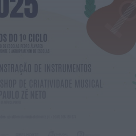
Color Party leva caminhada, espuma e
música a Belmonte a 29 de...
HOJE, 15:15
Rádio Caria
Caria recebe Corrida de Carrinhos de
Rolamentos a 23 de agosto
HOJE, 15:02
Vídeo TVC
No Fio Da Navalha
HOJE, 0:43
Mundial FM
Feira de São Mateus bate recorde com
mais de 56 mil visitantes...
ONTEM, 18:27
Diário Criminal
Megaoperação internacional
desmantela rede de tráfico de pessoas,