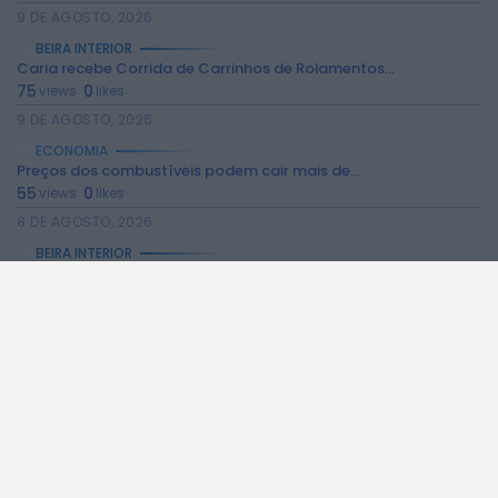
2026 Rádio Caria. Todos os direitos
9 DE AGOSTO, 2026
reservados.
BEIRA INTERIOR
Caria recebe Corrida de Carrinhos de Rolamentos...
75
0
views
likes
9 DE AGOSTO, 2026
ECONOMIA
Preços dos combustíveis podem cair mais de...
55
0
views
likes
8 DE AGOSTO, 2026
BEIRA INTERIOR
Centum Cellas entra na fase decisiva das...
309
0
views
likes
6 DE AGOSTO, 2026
BEIRA INTERIOR
ULS da Guarda recebe quatro novas Unidades...
329
0
views
likes
6 DE AGOSTO, 2026