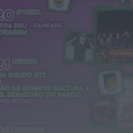
Diário Criminal
Perseguição em alto mar termina com
recuperação de mais de 421 quilos...
HOJE, 18:19
Diário Criminal
Acidente com dois mortos leva à
descoberta de milhares de doses de...
HOJE, 18:13
Notícias de Águeda
Confusão envolve entre 30 e 40 pessoas
na Praia Fluvial de Bolfiar...
HOJE, 18:09
Mundial FM
Última Hora
Preços dos combustíveis podem cair
mais de 12 cêntimos por litro já...
HOJE, 15:44
Também em:
Notícias de Águeda • Notícias de
Anadia • Diário da Bairrada
+1 mais
Notícias de Águeda