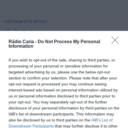
PARTILHAR ESTE ARTIGO
Facebook
Mastodon
Email
Share
Rádio Caria -
Do Not Process My Personal
Information
A
FaciVale – Feira Agrícola, Comercial e Industrial de
Vale de Amoreira
está de regresso com uma
If you wish to opt-out of the sale, sharing to third parties, or
programação repleta de música, desporto, animação e
processing of your personal or sensitive information for
tradição, de
19 a 22 de junho
, no Parque Urbano da
targeted advertising by us, please use the below opt-out
localidade.
section to confirm your selection. Please note that after your
O evento arranca na
quinta-feira, dia 19
, com as
opt-out request is processed you may continue seeing
atuações de
Marotos da Concertina
,
DJ Trindade
, o
interest-based ads based on personal information utilized by
grupo
Música Nova
, e animação desportiva com um
us or personal information disclosed to third parties prior to
passeio BTT. A noite encerra com o ritmo eletrónico de
DJ
your opt-out. You may separately opt-out of the further
Katatonik Process
.
disclosure of your personal information by third parties on the
Na
sexta-feira, 20 de junho
, o palco recebe os enérgicos
IAB’s list of downstream participants. This information may
Tukariouppa BBU – Fanfare
, o espetáculo dos
Irmãos
also be disclosed by us to third parties on the
IAB’s List of
Coragem
e a atuação de
DJ Perdiz
.
Downstream Participants
that may further disclose it to other