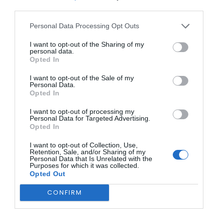
O
sábado, dia 21
, promete ser um dos pontos altos do
third parties.
certame, com
caminhada em grupo
,
Trail ADM
,
demonstrações da
Associação de Bombeiros Cultura e
Personal Data Processing Opt Outs
Lazer de S. Sebastião do Barco
, e música com
Grupo
Novo Ritmo
e o popular artista
Saúl
, conhecido pelo
I want to opt-out of the Sharing of my
sucesso “Sou o Termómetro”.
personal data.
Opted In
I want to opt-out of the Sale of my
Personal Data.
Opted In
I want to opt-out of processing my
Personal Data for Targeted Advertising.
Opted In
A festa termina no
domingo, 22 de junho
, com animação
garantida por
DJ Giga
, o
Grupo Foles do Oleiro
, e uma
I want to opt-out of Collection, Use,
Retention, Sale, and/or Sharing of my
divertida
Festa da Espuma
. Durante todo o evento haverá
Personal Data that Is Unrelated with the
animação infantil, insufláveis, mascotes
e atividades
Purposes for which it was collected.
para toda a família.
Opted Out
A FaciVale 2025 é organizada pelo Município de Manteigas
CONFIRM
e Junta de Freguesia de Vale de Amoreira, com o apoio de
várias entidades locais.
Quatro dias para viver intensamente o melhor que Vale