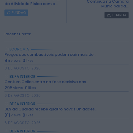
Continua na Câmara
da Atividade Física com o...
Municipal da...
FUNDÃO
GUARDA
Recent Posts:
ECONOMIA
Preços dos combustíveis podem cair mais de...
45
0
views
likes
8 DE AGOSTO, 2026
BEIRA INTERIOR
Centum Cellas entra na fase decisiva das...
295
0
views
likes
6 DE AGOSTO, 2026
BEIRA INTERIOR
ULS da Guarda recebe quatro novas Unidades...
2026 Rádio Caria. Todos os direitos
reservados.
311
0
views
likes
6 DE AGOSTO, 2026
BEIRA INTERIOR