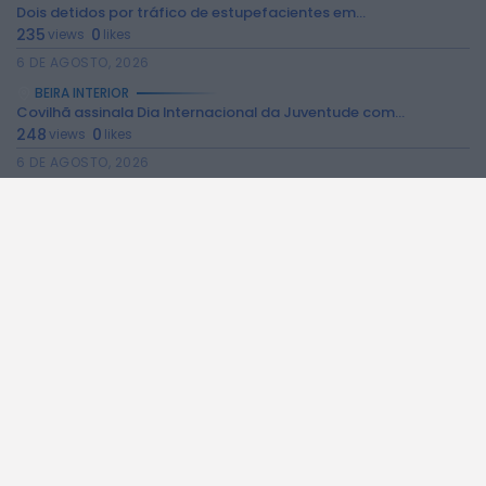
Dois detidos por tráfico de estupefacientes em...
235
0
views
likes
6 DE AGOSTO, 2026
BEIRA INTERIOR
Covilhã assinala Dia Internacional da Juventude com...
248
0
views
likes
6 DE AGOSTO, 2026
BEIRA INTERIOR
Castelo de Belmonte recebe observação do eclipse...
238
0
views
likes
6 DE AGOSTO, 2026
BEIRA INTERIOR
Câmara da Guarda disponibiliza novos serviços online
204
0
views
likes
6 DE AGOSTO, 2026
BEIRA INTERIOR
Observações astronómicas em Penamacor a 12 de...
158
0
views
likes
6 DE AGOSTO, 2026