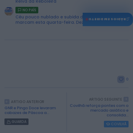
Relva da Reboleira
NO PAÍS
Céu pouco nublado e subida das temperaturas
♫
RÁDIOS EM DIRETO
marcam esta quarta-feira. Dez concelhos...
0
ARTIGO SEGUINTE
ARTIGO ANTERIOR
Covilhã reforça pontes com o
GNR e Pingo Doce levaram
mercado asiático e
cabazes de Páscoa a...
consolida...
GUARDA
COVILHÃ