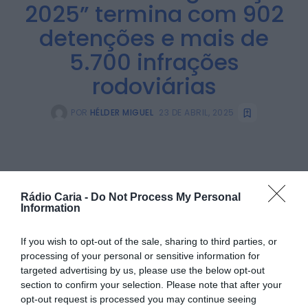
2025” termina com 902
detenções e mais de
5.700 infrações
rodoviárias
POR
HÉLDER MIGUEL
23 DE ABRIL, 2025
Rádio Caria -
Do Not Process My Personal
PARTILHAR ESTE ARTIGO
Information
Facebook
Mastodon
Email
Share
If you wish to opt-out of the sale, sharing to third parties, or
processing of your personal or sensitive information for
targeted advertising by us, please use the below opt-out
A Polícia de Segurança Pública (PSP) divulgou o balanço
section to confirm your selection. Please note that after your
final da operação “Polícia Sempre Presente – Páscoa em
opt-out request is processed you may continue seeing