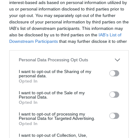
Segurança 2025”, que decorreu em todo o território
interest-based ads based on personal information utilized by
nacional durante o período pascal. No total, foram
us or personal information disclosed to third parties prior to
efetuadas
902 detenções
, o que representa um aumento
your opt-out. You may separately opt-out of the further
de cerca de
66%
em comparação com a operação
disclosure of your personal information by third parties on the
homóloga de 2024.
IAB’s list of downstream participants. This information may
Entre os detidos,
474
foram apanhados em crimes
also be disclosed by us to third parties on the
IAB’s List of
rodoviários –
260
por condução sob efeito de álcool e
214
Downstream Participants
that may further disclose it to other
por falta de habilitação legal para conduzir. A PSP deteve
third parties.
ainda
75 pessoas
por furtos e roubos, e
60 suspeitos
por
tráfico de droga, com a apreensão de mais de
50.700
doses individuais de estupefacientes
.
Personal Data Processing Opt Outs
Durante a operação foram também apreendidas
68
I want to opt-out of the Sharing of my
armas
(incluindo 20 de fogo e 29 armas brancas), bem
personal data.
como
469 artigos de pirotecnia
. No âmbito da violência
Opted In
doméstica, registaram-se
483 ocorrências
, das quais
resultaram
13 detenções
.
I want to opt-out of the Sale of my
Personal Data.
Opted In
I want to opt-out of processing my
Personal Data for Targeted Advertising.
Opted In
I want to opt-out of Collection, Use,