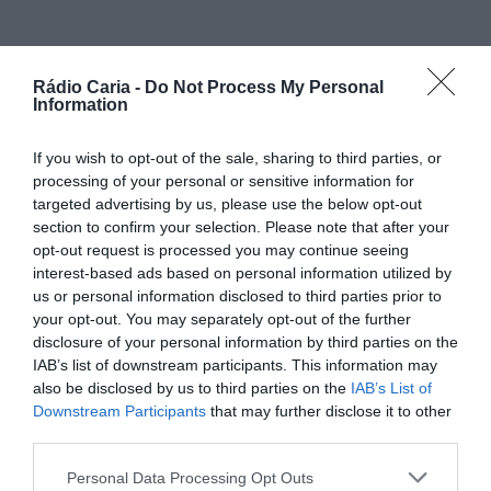
PARTILHAR ESTE ARTIGO
Rádio Caria -
Do Not Process My Personal
Information
Facebook
Mastodon
Email
If you wish to opt-out of the sale, sharing to third parties, or
processing of your personal or sensitive information for
Teve início no passado dia 3 de maio a
Operação
targeted advertising by us, please use the below opt-out
“Peregrinação Segura 2025”
, uma ação coordenada pelas
section to confirm your selection. Please note that after your
forças de segurança que se estende até ao próximo dia 14
opt-out request is processed you may continue seeing
de maio. O objetivo é garantir a segurança de todos os
interest-based ads based on personal information utilized by
peregrinos que se deslocam a pé ou de carro até à cidade
us or personal information disclosed to third parties prior to
de Fátima, por ocasião das celebrações religiosas de 13 de
your opt-out. You may separately opt-out of the further
maio.
disclosure of your personal information by third parties on the
Durante este período, a
Polícia de Segurança Pública
IAB’s list of downstream participants. This information may
(PSP)
e a
Guarda Nacional Republicana (GNR)
estão a
also be disclosed by us to third parties on the
IAB’s List of
reforçar a presença nas principais vias de acesso ao
Santuário de Fátima, assegurando não só o
ordenamento
Downstream Participants
that may further disclose it to other
do trânsito
, como também a
proteção de quem
third parties.
percorre longas distâncias por devoção e fé
.
Personal Data Processing Opt Outs
As autoridades apelam à
prudência de todos os