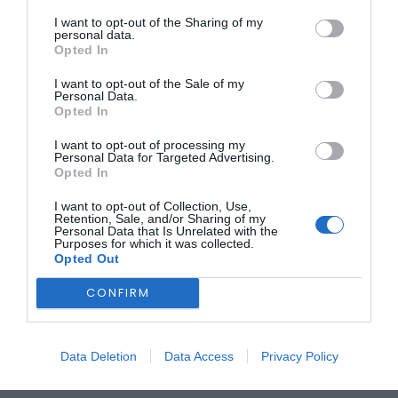
condutores
, relembrando a importância de redobrar a
I want to opt-out of the Sharing of my
atenção nas estradas, sobretudo nas zonas onde há
personal data.
peregrinos a caminhar.
Opted In
I want to opt-out of the Sale of my
Personal Data.
Opted In
I want to opt-out of processing my
Personal Data for Targeted Advertising.
Opted In
“Estamos na rua, pela sua segurança”
, é o mote da
I want to opt-out of Collection, Use,
operação que, além da vertente preventiva, inclui também
Retention, Sale, and/or Sharing of my
Personal Data that Is Unrelated with the
ações de sensibilização junto dos peregrinos e condutores.
Purposes for which it was collected.
Foto – Guarda Nacional Republicana
Opted Out
CONFIRM
ÚLTIMA HORA:
BEIRA INTERIOR
Data Deletion
Data Access
Privacy Policy
Centum Cellas entra na fase decisiva das Novas 7
Maravilhas de Portugal