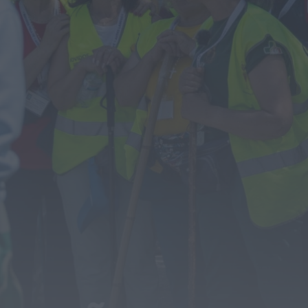
É oficial: AD Valonguense vai disputar a
Liga SABSEG na época 2026/27
ONTEM, 18:09
Notícias de Águeda
Nasce a Associação Atlética de Águeda
para relançar o andebol masculino no...
ONTEM, 8:05
Notícias de Águeda
Mulher detida em Santa Maria da Feira
por violência doméstica contra duas...
ONTEM, 8:01
Rádio Caria
Centum Cellas entra na fase decisiva
das Novas 7 Maravilhas de Portugal
ONTEM, 23:24
Rádio Caria
ULS da Guarda recebe quatro novas