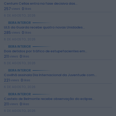
Centum Cellas entra na fase decisiva das...
257
0
views
likes
6 DE AGOSTO, 2026
BEIRA INTERIOR
ULS da Guarda recebe quatro novas Unidades...
285
0
views
likes
6 DE AGOSTO, 2026
BEIRA INTERIOR
Dois detidos por tráfico de estupefacientes em...
211
0
views
likes
2026 Rádio Caria. Todos os direitos
6 DE AGOSTO, 2026
reservados.
BEIRA INTERIOR
Covilhã assinala Dia Internacional da Juventude com...
221
0
views
likes
6 DE AGOSTO, 2026
BEIRA INTERIOR
Castelo de Belmonte recebe observação do eclipse...
211
0
views
likes
6 DE AGOSTO, 2026