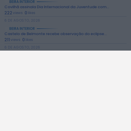
BEIRA INTERIOR
Covilhã assinala Dia Internacional da Juventude com...
222
0
views
likes
6 DE AGOSTO, 2026
BEIRA INTERIOR
Castelo de Belmonte recebe observação do eclipse...
211
0
views
likes
6 DE AGOSTO, 2026
BEIRA INTERIOR
Câmara da Guarda disponibiliza novos serviços online
186
0
views
likes
6 DE AGOSTO, 2026
BEIRA INTERIOR
Observações astronómicas em Penamacor a 12 de...
138
0
views
likes
6 DE AGOSTO, 2026
BEIRA INTERIOR
Praia Fluvial de Valhelhas candidata a Praia...
280
0
views
likes
6 DE AGOSTO, 2026