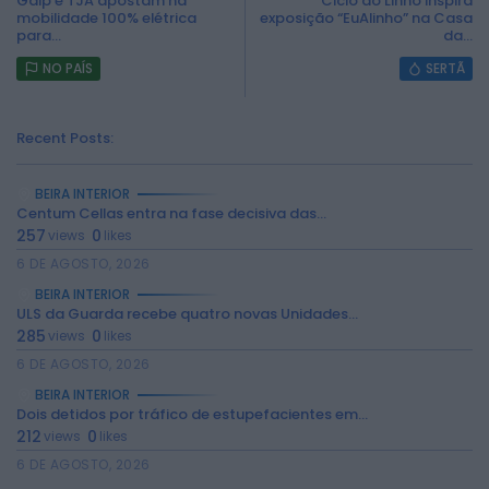
Galp e TJA apostam na
Ciclo do Linho inspira
mobilidade 100% elétrica
exposição “EuAlinho” na Casa
para...
da...
NO PAÍS
SERTÃ
Recent Posts:
BEIRA INTERIOR
Centum Cellas entra na fase decisiva das...
257
0
views
likes
6 DE AGOSTO, 2026
BEIRA INTERIOR
ULS da Guarda recebe quatro novas Unidades...
285
0
views
likes
6 DE AGOSTO, 2026
BEIRA INTERIOR
2026 Rádio Caria. Todos os direitos
Dois detidos por tráfico de estupefacientes em...
reservados.
212
0
views
likes
6 DE AGOSTO, 2026