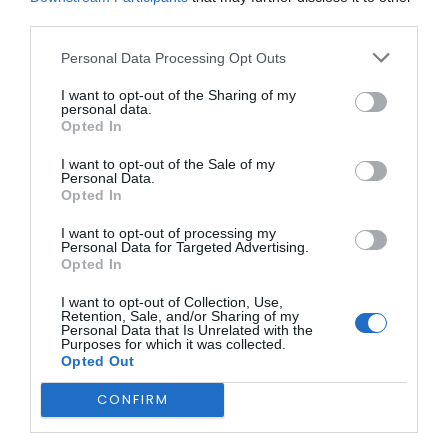
Francisco e Carmina Alves, do NuMoas, bem como em
third parties.
atividades com a designer têxtil Vera Loureiro, em
residência artística até ao final de maio.
Personal Data Processing Opt Outs
A exposição inclui ilustrações, tapeçarias, bordados, vídeos
e coreografias que abordam a temática da produção do
I want to opt-out of the Sharing of my
linho, e será rotativa, permitindo a apresentação faseada
personal data.
dos diversos trabalhos.
Opted In
I want to opt-out of the Sale of my
Personal Data.
Opted In
I want to opt-out of processing my
Personal Data for Targeted Advertising.
Opted In
I want to opt-out of Collection, Use,
A iniciativa conta com a colaboração da Rede de
Retention, Sale, and/or Sharing of my
Personal Data that Is Unrelated with the
Bibliotecas da Sertã e do Município, e pretende valorizar a
Purposes for which it was collected.
cultura local e fomentar o contacto dos mais jovens com
Opted Out
as tradições da região.
A mostra pode ser visitada nos dias úteis entre as 9h00 e
CONFIRM
as 17h00, e aos fins de semana quando decorrem eventos
na Casa da Cultura.