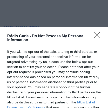
PARTILHAR ESTE ARTIGO
Facebook
Mastodon
Email
Share
Rádio Caria -
Do Not Process My Personal
Information
If you wish to opt-out of the sale, sharing to third parties, or
A Casa da Cultura da Sertã acolhe, entre 7 de maio e 30 de
processing of your personal or sensitive information for
junho, a exposição “A Escola Expõe”, subordinada ao tema
targeted advertising by us, please use the below opt-out
“EuAlinho”, com enfoque especial no Ciclo do Linho. A
section to confirm your selection. Please note that after your
mostra resulta do Projeto Cultural de Escola (PCE), no
opt-out request is processed you may continue seeing
âmbito do Plano Nacional das Artes, e reúne cerca de 500
trabalhos dos alunos do Agrupamento de Escolas da Sertã
interest-based ads based on personal information utilized by
(AES), desde o pré-escolar ao ensino secundário.
us or personal information disclosed to third parties prior to
your opt-out. You may separately opt-out of the further
O tema escolhido — o Ciclo do Linho — representa um
elemento identitário do património cultural local, tendo
disclosure of your personal information by third parties on the
sido trabalhado de forma interdisciplinar por toda a
IAB’s list of downstream participants. This information may
comunidade escolar. Os alunos tiveram a oportunidade de
also be disclosed by us to third parties on the
IAB’s List of
participar em sessões práticas com as artesãs locais Luísa
Downstream Participants
that may further disclose it to other