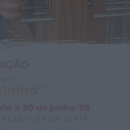
Notícias de Águeda
É oficial: AD Valonguense vai disputar a
Liga SABSEG na época 2026/27
ONTEM, 18:09
Notícias de Águeda
Nasce a Associação Atlética de Águeda
para relançar o andebol masculino no...
ONTEM, 8:05
Notícias de Águeda
Mulher detida em Santa Maria da Feira
por violência doméstica contra duas...
ONTEM, 8:01
Rádio Caria
Centum Cellas entra na fase decisiva
das Novas 7 Maravilhas de Portugal
ONTEM, 23:24
Rádio Caria
ULS da Guarda recebe quatro novas