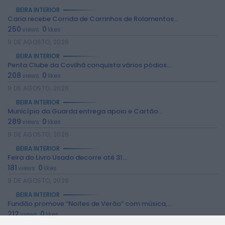
BEIRA INTERIOR
Caria recebe Corrida de Carrinhos de Rolamentos...
250
0
views
likes
9 DE AGOSTO, 2026
BEIRA INTERIOR
Penta Clube da Covilhã conquista vários pódios...
208
0
views
likes
9 DE AGOSTO, 2026
2026 Rádio Caria. Todos os direitos
BEIRA INTERIOR
reservados.
Município da Guarda entrega apoio e Cartão...
289
0
views
likes
9 DE AGOSTO, 2026
BEIRA INTERIOR
Feira do Livro Usado decorre até 31...
181
0
views
likes
9 DE AGOSTO, 2026
BEIRA INTERIOR
Fundão promove “Noites de Verão” com música,...
212
0
views
likes