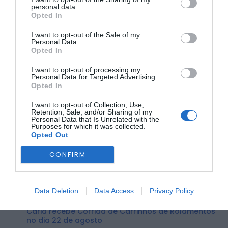
personal data.
Opted In
I want to opt-out of the Sale of my
Personal Data.
Opted In
A GNR, através do SEPNA, sublinha a sua missão diária na
proteção dos animais e do ambiente, apelando à
I want to opt-out of processing my
população para que denuncie qualquer situação de maus-
Personal Data for Targeted Advertising.
tratos ou abandono. Para tal, encontra-se disponível a
Opted In
Linha SOS Ambiente e Território, através do número 808
200 520, a funcionar 24 horas por dia.
I want to opt-out of Collection, Use,
Retention, Sale, and/or Sharing of my
Foto – GNR – Grupo Territorial da Guarda
Personal Data that Is Unrelated with the
Purposes for which it was collected.
Opted Out
ÚLTIMA HORA:
CONFIRM
DESPORTO
Volta a Portugal chega hoje a Águeda com
camisola amarela em jogo...
Data Deletion
Data Access
Privacy Policy
BEIRA INTERIOR
Caria recebe Corrida de Carrinhos de Rolamentos
no dia 22 de agosto