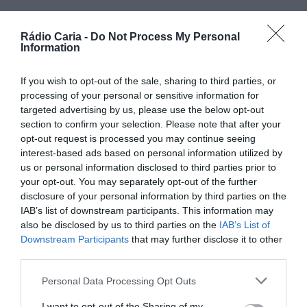
Rádio Caria -
Do Not Process My Personal
PARTILHAR ESTE ARTIGO
Information
Facebook
Mastodon
Email
Share
If you wish to opt-out of the sale, sharing to third parties, or
processing of your personal or sensitive information for
targeted advertising by us, please use the below opt-out
Em comunicado enviado á nossa redação, o Comando
section to confirm your selection. Please note that after your
Territorial da Guarda da GNR, informa que, através do
opt-out request is processed you may continue seeing
Serviço de Proteção da Natureza e do Ambiente (SEPNA)
de Gouveia, foi recolhida no dia 7 de maio uma cobra-de-
interest-based ads based on personal information utilized by
água-de-colar (
Natrix natrix
) na localidade de Seia.
us or personal information disclosed to third parties prior to
your opt-out. You may separately opt-out of the further
Segundo a nota, a operação foi desencadeada após um
disclosure of your personal information by third parties on the
alerta de um popular, que avistou o animal no logradouro
da sua habitação. Os elementos do SEPNA deslocaram-se
IAB’s list of downstream participants. This information may
prontamente ao local, efetuando a recolha da cobra, que
also be disclosed by us to third parties on the
IAB’s List of
foi posteriormente libertada em segurança no seu habitat
Downstream Participants
that may further disclose it to other
natural, fora dos limites do aglomerado urbano.
third parties.
Personal Data Processing Opt Outs
I want to opt-out of the Sharing of my