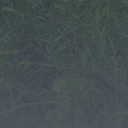
Paróquias de Lamas, Trofa e Segadães
divulgam celebrações religiosas para a
semana...
HOJE, 10:31
Notícias de Águeda
Viagem Medieval fecha 30.ª edição com
balanço de “sucesso absoluto” em
Santa...
HOJE, 0:55
Mundial FM
Adolescente de 16 anos alvo de alegados
abusos durante sessão de cinema...
HOJE, 0:46
Mundial FM
Última Hora
Volta a Portugal chega hoje a Águeda
com camisola amarela em jogo...
HOJE, 0:42
Também em:
Notícias de Águeda • Notícias de
Anadia • Diário da Bairrada
+1 mais
Mundial FM