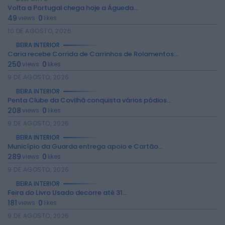
Volta a Portugal chega hoje a Águeda...
49
0
views
likes
10 DE AGOSTO, 2026
BEIRA INTERIOR
Caria recebe Corrida de Carrinhos de Rolamentos...
250
0
views
likes
9 DE AGOSTO, 2026
BEIRA INTERIOR
Penta Clube da Covilhã conquista vários pódios...
208
0
views
likes
2026 Rádio Caria. Todos os direitos
9 DE AGOSTO, 2026
reservados.
BEIRA INTERIOR
Município da Guarda entrega apoio e Cartão...
289
0
views
likes
9 DE AGOSTO, 2026
BEIRA INTERIOR
Feira do Livro Usado decorre até 31...
181
0
views
likes
9 DE AGOSTO, 2026