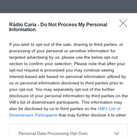
PARTILHAR ESTE ARTIGO
Rádio Caria -
Do Not Process My Personal
Facebook
Mastodon
Email
Share
Information
If you wish to opt-out of the sale, sharing to third parties, or
processing of your personal or sensitive information for
O
Palácio do Picadeiro
, em Alpedrinha, será palco do
targeted advertising by us, please use the below opt-out
Picadeiro Open Sounds & Digital Art
, um evento inovador
section to confirm your selection. Please note that after your
que acontecerá nos dias
13 e 14 de junho de 2025
e que
opt-out request is processed you may continue seeing
promete juntar o melhor da
arte digital
e da
música
interest-based ads based on personal information utilized by
eletrónica
.
us or personal information disclosed to third parties prior to
Durante dois dias, este espaço histórico vai transformar-se
your opt-out. You may separately opt-out of the further
num verdadeiro
centro criativo
, com
instalações
disclosure of your personal information by third parties on the
interativas
,
performances digitais
,
concertos ao vivo
,
IAB’s list of downstream participants. This information may
workshops
,
talks
,
exposições
,
realidade aumentada e
also be disclosed by us to third parties on the
IAB’s List of
virtual
,
sala imersiva
,
computational food
,
videojogos
,
animação
, o espaço
SpaceKids
, e até um
laboratório de
Downstream Participants
that may further disclose it to other
música na Capela de S. Sebastião
.
third parties.
O evento contará com a participação de artistas e
Personal Data Processing Opt Outs
criadores
nacionais e internacionais
, proporcionando ao