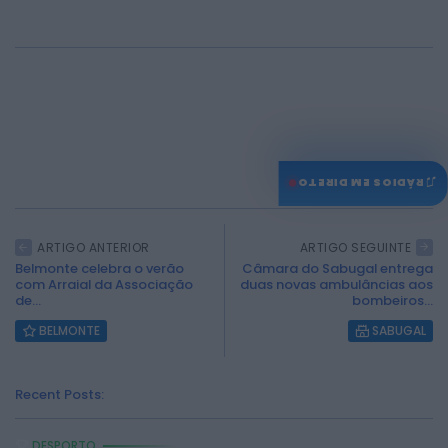
0
♫
RÁDIOS EM DIRETO
ARTIGO ANTERIOR
ARTIGO SEGUINTE
Belmonte celebra o verão
Câmara do Sabugal entrega
com Arraial da Associação
duas novas ambulâncias aos
de...
bombeiros...
BELMONTE
SABUGAL
Recent Posts:
DESPORTO