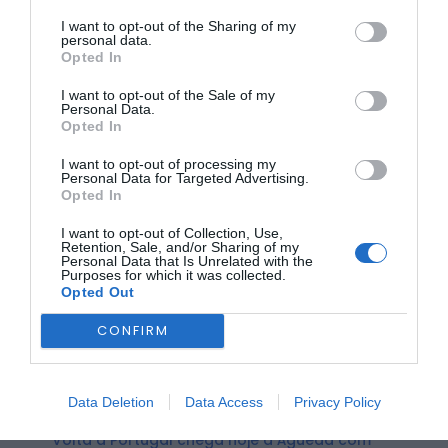
público uma experiência única que cruza
arte, tecnologia
I want to opt-out of the Sharing of my
e inovação
.
personal data.
Opted In
I want to opt-out of the Sale of my
Personal Data.
Opted In
I want to opt-out of processing my
Personal Data for Targeted Advertising.
Opted In
O programa completo pode ser consultado em:
I want to opt-out of Collection, Use,
picadeiroopensounds.com
Retention, Sale, and/or Sharing of my
Personal Data that Is Unrelated with the
Os bilhetes estão à venda online em
3cket.com
, no
Posto
Purposes for which it was collected.
de Turismo do Fundão
,
n’A Moagem – Cidade do
Opted Out
Engenho e das Artes
, e nos
quiosques da cidade do
Fundão
.
CONFIRM
ÚLTIMA HORA:
Data Deletion
Data Access
Privacy Policy
DESPORTO
Volta a Portugal chega hoje a Águeda com