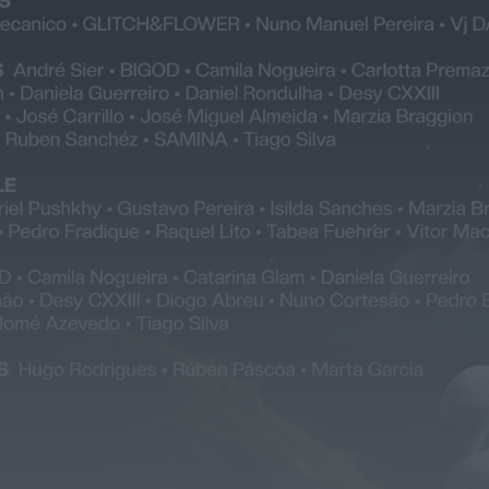
Paróquias de Lamas, Trofa e Segadães
divulgam celebrações religiosas para a
semana...
HOJE, 10:31
Notícias de Águeda
Viagem Medieval fecha 30.ª edição com
balanço de “sucesso absoluto” em
Santa...
HOJE, 0:55
Mundial FM
Adolescente de 16 anos alvo de alegados
abusos durante sessão de cinema...
HOJE, 0:46
Mundial FM
Última Hora
Volta a Portugal chega hoje a Águeda
com camisola amarela em jogo...
HOJE, 0:42
Também em:
Notícias de Águeda • Notícias de
Anadia • Diário da Bairrada
+1 mais
Mundial FM