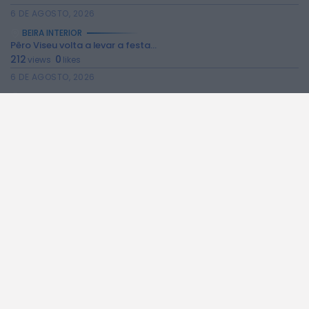
6 DE AGOSTO, 2026
BEIRA INTERIOR
Pêro Viseu volta a levar a festa...
212
0
views
likes
6 DE AGOSTO, 2026
BEIRA INTERIOR
Museu do Queijo de Peraboa vai integrar...
504
0
views
likes
6 DE AGOSTO, 2026
BEIRA INTERIOR
Câmara do Sabugal aprova apoios sociais, obras...
226
0
views
likes
6 DE AGOSTO, 2026
BEIRA INTERIOR
Campanha de vacinação antirrábica decorre no concelho...
204
0
views
likes
6 DE AGOSTO, 2026