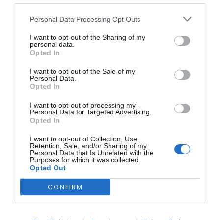
A lista de restaurantes participantes inclui o
1º de Janeiro
,
Personal Data Processing Opt Outs
As Tílias
,
Cantinho dos Grelhados
,
Cascata
,
Com.Paixão
,
Hermínia
,
O Lagar
e
Paladar’te
(todos na cidade do
Fundão), bem como o
Fiado Restaurante
(Janeiro de
I want to opt-out of the Sharing of my
personal data.
Cima),
Papas e Migas
(Alcaria),
Casa Cunha Leal
Opted In
Restaurante
(Alcaide),
O Pipo
(Souto da Casa) e
Degusta-me Petiscos
(Alpedrinha).
I want to opt-out of the Sale of my
Personal Data.
Opted In
I want to opt-out of processing my
Personal Data for Targeted Advertising.
Opted In
I want to opt-out of Collection, Use,
Retention, Sale, and/or Sharing of my
No que toca à doçaria, as pastelarias
Arte e Doce
,
A
Personal Data that Is Unrelated with the
Purposes for which it was collected.
Formiga
,
Flor do Fundão
e
Almma
(no Fundão) e a
Mais
Opted Out
Que Pão
(Silvares) oferecem as suas criações. Para uma
bebida refrescante ao final da tarde, os bares aderentes
CONFIRM
são o
Bar Casa Cunha Leal
(Alcaide), a
Esplanada Casa
da Eira
(Telhado) e
O Espanhol
(Carvalhal – Valverde).
Para consultar as ementas detalhadas de cada