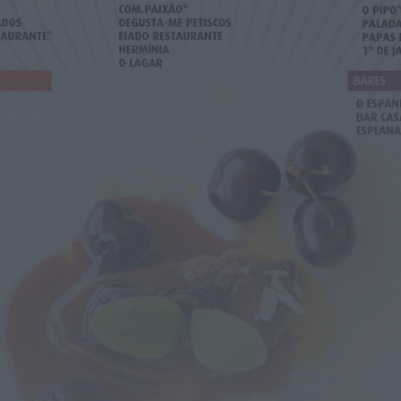
Prisão preventiva para quatro arguidos
em rede que furtava cobre das
telecomunicações....
HOJE, 14:37
Também em:
Mundial FM
Diário Criminal
Homem detido nos Açores por suspeitas
de violação e violência doméstica
HOJE, 14:17
Diário Criminal
PJ detém homem por suspeitas de
tráfico de droga em operação que...
HOJE, 14:15
Notícias de Águeda
Passagem inferior da Cerâmica do Alto
reabre ao trânsito e marca avanço...
HOJE, 11:52
Vídeo TVC
Passagem inferior da Cerâmica do Alto