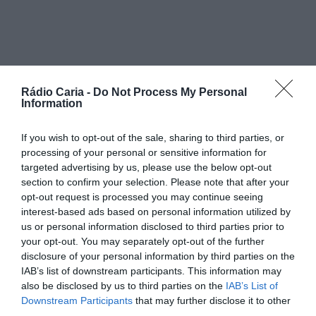
PARTILHAR ESTE ARTIGO
Facebook
Mastodon
Email
Share
Rádio Caria -
Do Not Process My Personal
Information
If you wish to opt-out of the sale, sharing to third parties, or
O Município do Fundão está a promover, até ao próximo
processing of your personal or sensitive information for
dia 30 de junho, o festival gastronómico “Fundão, Aqui
targeted advertising by us, please use the below opt-out
Come-se Bem – Sabores da Cereja”. A iniciativa, que
section to confirm your selection. Please note that after your
celebra o fruto mais icónico da região, conta com a
opt-out request is processed you may continue seeing
adesão de 13 restaurantes, cinco pastelarias e três bares
interest-based ads based on personal information utilized by
espalhados por todo o concelho.
us or personal information disclosed to third parties prior to
Durante o festival, os habitantes e visitantes terão a
your opt-out. You may separately opt-out of the further
oportunidade de degustar uma vasta gama de criações
disclosure of your personal information by third parties on the
culinárias que têm a Cereja do Fundão como ingrediente
IAB’s list of downstream participants. This information may
principal. As ementas incluem desde pratos principais
recriados a sobremesas e bebidas exclusivas,
also be disclosed by us to third parties on the
IAB’s List of
demonstrando a versatilidade deste fruto na alta cozinha
Downstream Participants
that may further disclose it to other
e na doçaria tradicional.
third parties.