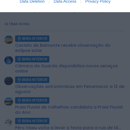
estabelecimento e obter todas as informações sobre o
Data Deletion
Data Access
Privacy Policy
festival, o município disponibilizou o website oficial do
evento em
https://saboresdacereja.visitfundao.pt
.
ÚLTIMA HORA:
BEIRA INTERIOR
Castelo de Belmonte recebe observação do
eclipse solar
BEIRA INTERIOR
Câmara da Guarda disponibiliza novos serviços
online
BEIRA INTERIOR
Observações astronómicas em Penamacor a 12 de
agosto
BEIRA INTERIOR
Praia Fluvial de Valhelhas candidata a Praia Fluvial
do Ano
BEIRA INTERIOR
Pêro Viseu volta a levar a festa para a rua de 14...