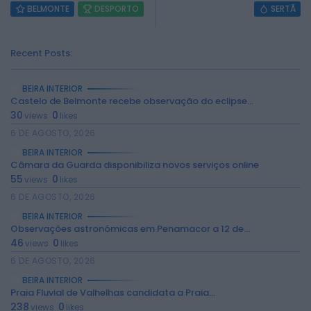
BELMONTE
DESPORTO
SERTÃ
Recent Posts:
BEIRA INTERIOR
Castelo de Belmonte recebe observação do eclipse...
30
0
views
likes
6 DE AGOSTO, 2026
BEIRA INTERIOR
Câmara da Guarda disponibiliza novos serviços online
55
0
views
likes
6 DE AGOSTO, 2026
BEIRA INTERIOR
Observações astronómicas em Penamacor a 12 de...
2026 Rádio Caria. Todos os direitos
46
0
views
likes
reservados.
6 DE AGOSTO, 2026
BEIRA INTERIOR
Praia Fluvial de Valhelhas candidata a Praia...
238
0
views
likes