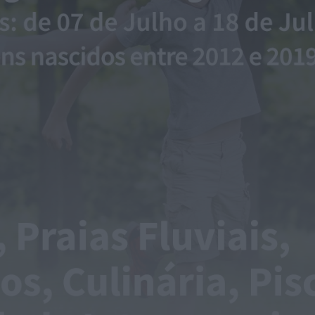
OuTonalidades apresenta Bolsa de
Grupos para 2027 com 48 projetos
musicais pré-selecionados
HOJE, 0:05
Rádio Caria
Centum Cellas entra na fase decisiva
das Novas 7 Maravilhas de Portugal
HOJE, 23:24
Rádio Caria
ULS da Guarda recebe quatro novas
Unidades Móveis de Saúde
HOJE, 23:17
Rádio Caria
Dois detidos por tráfico de
estupefacientes em Castelo Branco
HOJE, 23:08
Rádio Caria
Covilhã assinala Dia Internacional da
Juventude com entradas gratuitas na