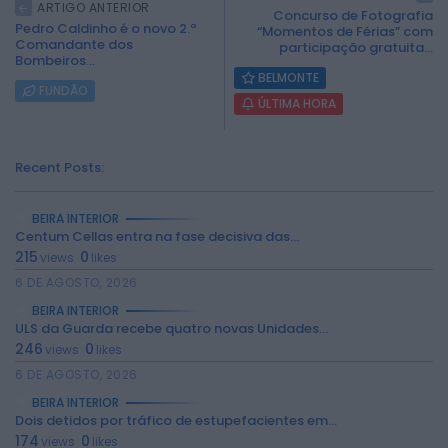
ARTIGO ANTERIOR
Concurso de Fotografia
Pedro Caldinho é o novo 2.º
“Momentos de Férias” com
Comandante dos
participação gratuita...
Bombeiros...
BELMONTE
FUNDÃO
ÚLTIMA HORA
Recent Posts:
BEIRA INTERIOR
Centum Cellas entra na fase decisiva das...
215
0
views
likes
6 DE AGOSTO, 2026
BEIRA INTERIOR
ULS da Guarda recebe quatro novas Unidades...
246
0
views
likes
6 DE AGOSTO, 2026
BEIRA INTERIOR
2026 Rádio Caria. Todos os direitos
Dois detidos por tráfico de estupefacientes em...
reservados.
174
0
views
likes