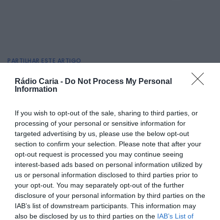
PARTILHAR ESTE ARTIGO
Facebook
Mastodon
Email
Share
Rádio Caria -
Do Not Process My Personal
Information
If you wish to opt-out of the sale, sharing to third parties, or
As “Seman’Ativas Verão 2025” estão de regresso ao
processing of your personal or sensitive information for
concelho de Belmonte, prometendo duas semanas
repletas de atividades para crianças e jovens nascidos
targeted advertising by us, please use the below opt-out
entre 2012 e 2019. A iniciativa decorre de 28 de julho a 1 de
section to confirm your selection. Please note that after your
agosto e de 4 a 8 de agosto, tendo como ponto de
opt-out request is processed you may continue seeing
encontro a Escola Secundária Pedro Álvares Cabral.
interest-based ads based on personal information utilized by
As inscrições decorrem entre 7 e 18 de julho e destinam-se
us or personal information disclosed to third parties prior to
a residentes no concelho de Belmonte. A inscrição é
your opt-out. You may separately opt-out of the further
obrigatória para semanas completas, limitada a 40
disclosure of your personal information by third parties on the
participantes, e só será válida após a entrega de todos os
IAB’s list of downstream participants. This information may
documentos exigidos e pagamento de 15€ por semana
also be disclosed by us to third parties on the
IAB’s List of
(almoço e seguro incluídos).