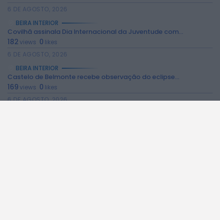
6 DE AGOSTO, 2026
BEIRA INTERIOR
Covilhã assinala Dia Internacional da Juventude com...
182
0
views
likes
6 DE AGOSTO, 2026
BEIRA INTERIOR
Castelo de Belmonte recebe observação do eclipse...
169
0
views
likes
6 DE AGOSTO, 2026
BEIRA INTERIOR
Câmara da Guarda disponibiliza novos serviços online
171
0
views
likes
6 DE AGOSTO, 2026
BEIRA INTERIOR
Observações astronómicas em Penamacor a 12 de...
132
0
views
likes
6 DE AGOSTO, 2026
BEIRA INTERIOR
Praia Fluvial de Valhelhas candidata a Praia...