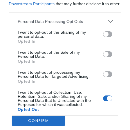
Downstream Participants
that may further disclose it to other
Durante estas semanas, os participantes poderão
third parties.
desfrutar de atividades como praia, praias fluviais, passeios
a cavalo, culinária, piscinas e dinâmicas intergeracionais,
Personal Data Processing Opt Outs
entre muitas outras. O programa decorre entre as 9h00 e
as 17h00, com a supervisão de uma equipa técnica
I want to opt-out of the Sharing of my
especializada.
personal data.
Opted In
I want to opt-out of the Sale of my
Personal Data.
Opted In
I want to opt-out of processing my
Personal Data for Targeted Advertising.
Opted In
Cada participante deverá levar mochila, roupa e calçado
desportivo, chapéu, protetor solar, garrafa de água, lanche
I want to opt-out of Collection, Use,
da manhã e da tarde, fato de banho (em dia a designar) e
Retention, Sale, and/or Sharing of my
Personal Data that Is Unrelated with the
almoço nos dias 30 de julho, 1, 5 e 6 de agosto.
Purposes for which it was collected.
Opted Out
A organização recorda que é proibido levar objetos de
valor, bebidas alcoólicas, tabaco, estupefacientes ou
objetos perigosos. Será garantido seguro desportivo para
CONFIRM
todos os participantes, e parte das atividades poderá ser