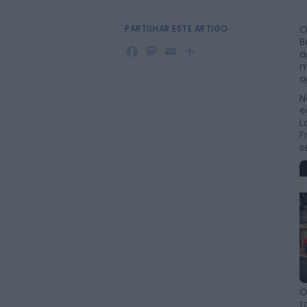
PARTILHAR ESTE ARTIGO
O
B
Facebook
Mastodon
Email
Share
a
m
a
N
e
L
F
s
O
t