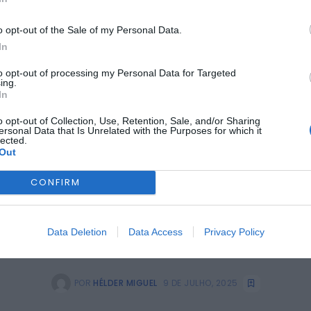
BELMONTE
DESPORTO
ruz aproxima-se da fa
o opt-out of the Sale of my Personal Data.
In
ias-finais já esta se
to opt-out of processing my Personal Data for Targeted
ing.
In
o opt-out of Collection, Use, Retention, Sale, and/or Sharing
ersonal Data that Is Unrelated with the Purposes for which it
lected.
Out
CONFIRM
Data Deletion
Data Access
Privacy Policy
POR
HÉLDER MIGUEL
9 DE JULHO, 2025