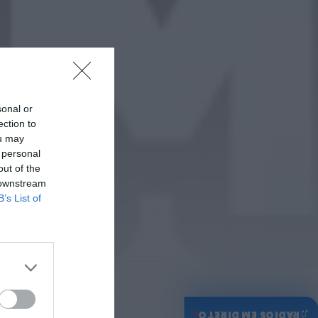
ONTEM, 14:37
Também em:
Mundial FM
Diário Criminal
Homem detido nos
Açores por suspeitas de
violação e violência
doméstica
ONTEM, 14:17
sonal or
ection to
ou may
 personal
out of the
 downstream
B’s List of
♫
RÁDIOS EM DIRETO