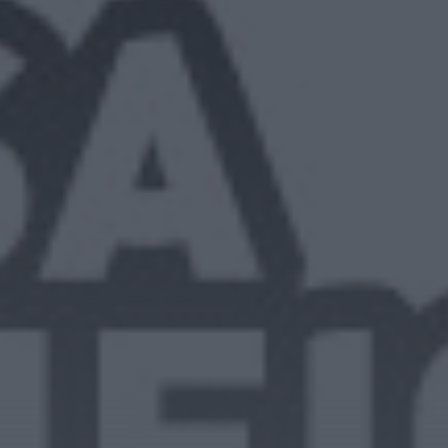
HOJE, 8:01
Notícias de Águeda
OuTonalidades
apresenta Bolsa de
Grupos para 2027 com
48 projetos musicais
pré-selecionados
HOJE, 0:05
Rádio Caria
Centum Cellas entra na
fase decisiva das
Novas 7 Maravilhas de
Portugal
HOJE, 23:24
Rádio Caria
ULS da Guarda recebe
quatro novas Unidades
Móveis de Saúde
HOJE, 23:17
Rádio Caria
Dois detidos por tráfico