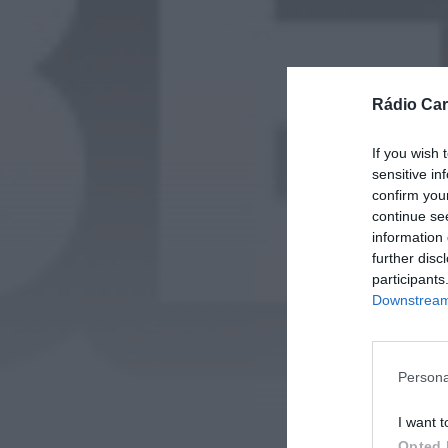
Rádio Car
If you wish 
sensitive in
confirm you
continue se
information 
further disc
participants
Downstream 
Persona
I want t
Opted 