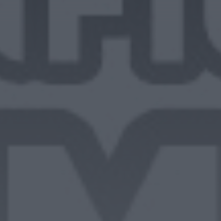
de estupefacientes em
Castelo Branco
HOJE, 23:08
Rádio Caria
Covilhã assinala Dia
Internacional da
Juventude com
entradas gratuitas na
Piscina Praia
HOJE, 23:01
Rádio Caria
Castelo de Belmonte
recebe observação do
eclipse solar
ONTEM, 22:53
Diário Criminal
Prisão preventiva para
quatro arguidos em
rede que furtava cobre
das
telecomunicações....