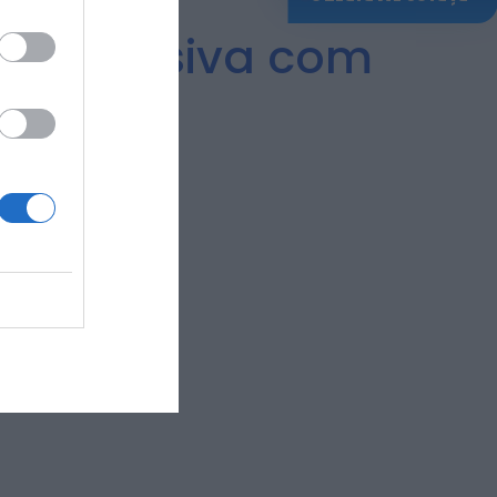
se decisiva com
xta