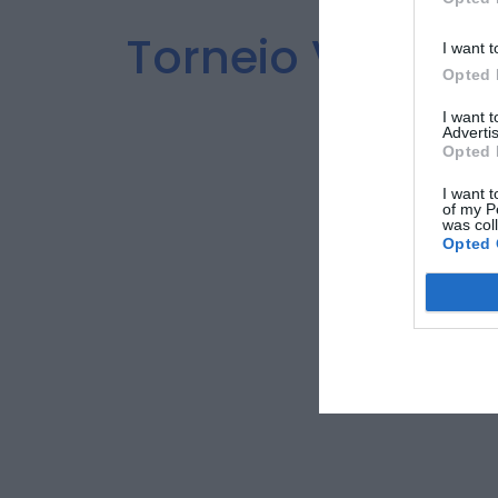
Torneio Vera C
I want t
Opted 
me
I want 
Advertis
Opted 
I want t
of my P
was col
Opted 