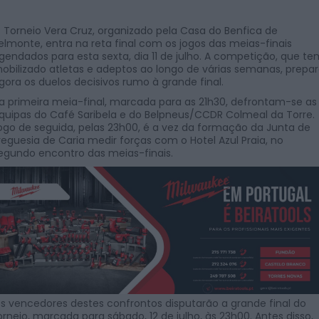
 Torneio Vera Cruz, organizado pela Casa do Benfica de
elmonte, entra na reta final com os jogos das meias-finais
gendados para esta sexta, dia 11 de julho. A competição, que te
obilizado atletas e adeptos ao longo de várias semanas, prepa
gora os duelos decisivos rumo à grande final.
a primeira meia-final, marcada para as 21h30, defrontam-se as
quipas do Café Saribela e do Belpneus/CCDR Colmeal da Torre.
ogo de seguida, pelas 23h00, é a vez da formação da Junta de
reguesia de Caria medir forças com o Hotel Azul Praia, no
egundo encontro das meias-finais.
s vencedores destes confrontos disputarão a grande final do
orneio, marcada para sábado, 12 de julho, às 23h00. Antes disso,