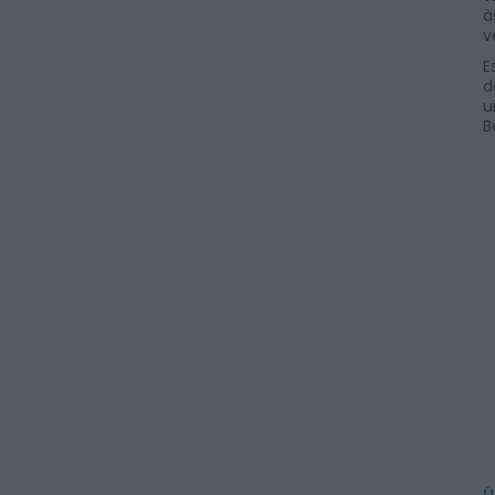
à
v
E
d
u
B
Ú