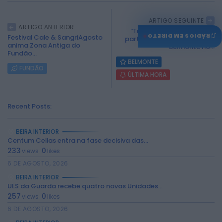
ARTIGO SEGUINTE
ARTIGO ANTERIOR
“Trilhos com História” leva
♫
RÁDIOS EM DIRETO
Festival Cale & SangriAgosto
participantes a redescobrir
anima Zona Antiga do
Belmonte no...
Fundão...
BELMONTE
FUNDÃO
ÚLTIMA HORA
Recent Posts:
BEIRA INTERIOR
Centum Cellas entra na fase decisiva das...
233
0
views
likes
6 DE AGOSTO, 2026
BEIRA INTERIOR
ULS da Guarda recebe quatro novas Unidades...
257
0
views
likes
6 DE AGOSTO, 2026