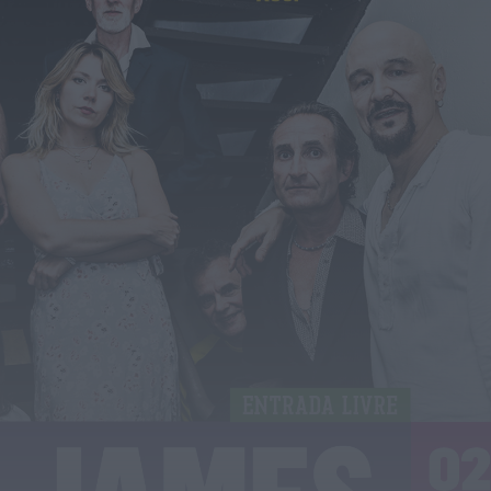
OuTonalidades apresenta Bolsa de
Grupos para 2027 com 48 projetos
musicais pré-selecionados
HOJE, 0:05
Rádio Caria
Centum Cellas entra na fase decisiva
das Novas 7 Maravilhas de Portugal
HOJE, 23:24
Rádio Caria
ULS da Guarda recebe quatro novas
Unidades Móveis de Saúde
HOJE, 23:17
Rádio Caria
Dois detidos por tráfico de
estupefacientes em Castelo Branco
HOJE, 23:08
Rádio Caria
Covilhã assinala Dia Internacional da
Juventude com entradas gratuitas na