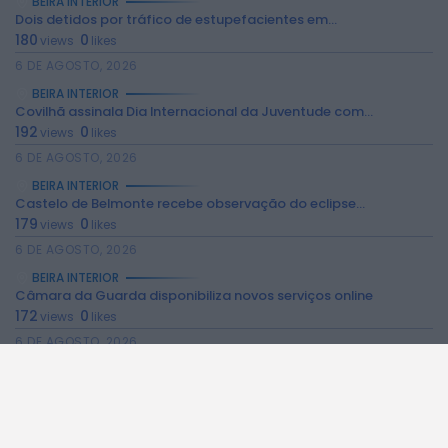
BEIRA INTERIOR
Dois detidos por tráfico de estupefacientes em...
180
0
views
likes
6 DE AGOSTO, 2026
BEIRA INTERIOR
Covilhã assinala Dia Internacional da Juventude com...
2026 Rádio Caria. Todos os direitos
192
0
reservados.
views
likes
6 DE AGOSTO, 2026
BEIRA INTERIOR
Castelo de Belmonte recebe observação do eclipse...
179
0
views
likes
6 DE AGOSTO, 2026
BEIRA INTERIOR
Câmara da Guarda disponibiliza novos serviços online
172
0
views
likes
6 DE AGOSTO, 2026
BEIRA INTERIOR
Observações astronómicas em Penamacor a 12 de...
134
0
views
likes
6 DE AGOSTO, 2026