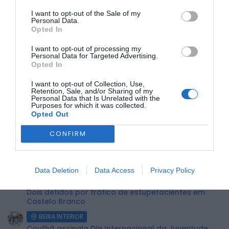
I want to opt-out of the Sale of my
Personal Data.
A
Feira Terras do Lince 2025
decorre entre
31 de julho e 3
Opted In
de agosto
, e promete trazer muita animação, cultura e
dinamismo económico à vila de Penamacor. O programa
completo está disponível no site oficial do Município, em
I want to opt-out of processing my
Personal Data for Targeted Advertising.
www.cm-penamacor.pt/p/programa-ftl
.
Opted In
ÚLTIMA HORA:
I want to opt-out of Collection, Use,
Retention, Sale, and/or Sharing of my
Personal Data that Is Unrelated with the
Purposes for which it was collected.
BEIRA INTERIOR
Opted Out
Centum Cellas entra na fase decisiva das Novas 7
Maravilhas de Portugal
CONFIRM
BEIRA INTERIOR
ULS da Guarda recebe quatro novas Unidades
Móveis de Saúde
Data Deletion
Data Access
Privacy Policy
BEIRA INTERIOR
Dois detidos por tráfico de estupefacientes em
Castelo Branco
BEIRA INTERIOR
Covilhã assinala Dia Internacional da Juventude