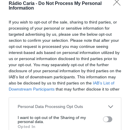
Rádio Caria -
Do Not Process My Personal
Information
PARTILHAR ESTE ARTIGO
Facebook
Mastodon
Email
Share
If you wish to opt-out of the sale, sharing to third parties, or
processing of your personal or sensitive information for
targeted advertising by us, please use the below opt-out
section to confirm your selection. Please note that after your
A icónica banda britânica
James
sobe ao palco da
Feira
opt-out request is processed you may continue seeing
Terras do Lince
, em Penamacor, no próximo dia
2 de
agosto
, sábado, pelas
23h00
, naquele que se antevê
interest-based ads based on personal information utilized by
como um dos pontos altos da edição 2025 do certame.
us or personal information disclosed to third parties prior to
your opt-out. You may separately opt-out of the further
A par do concerto de James, o cartaz musical conta ainda
com atuações dos
Gipsy Kings featuring Nicolas Reyes
e
disclosure of your personal information by third parties on the
da banda portuguesa
Álcoolémia
, garantindo uma
IAB’s list of downstream participants. This information may
programação eclética e de forte atratividade para
also be disclosed by us to third parties on the
IAB’s List of
diferentes públicos.
Downstream Participants
that may further disclose it to other
third parties.
Personal Data Processing Opt Outs
I want to opt-out of the Sharing of my
personal data.
Opted In