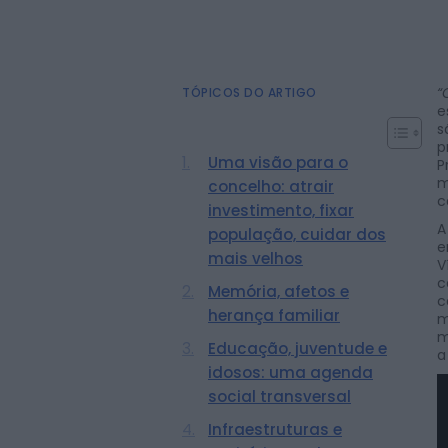
“
TÓPICOS DO ARTIGO
e
s
p
Uma visão para o
P
m
concelho: atrair
c
investimento, fixar
A
população, cuidar dos
e
mais velhos
V
c
Memória, afetos e
c
herança familiar
m
m
Educação, juventude e
a
idosos: uma agenda
social transversal
Infraestruturas e