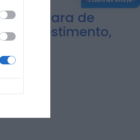
♫
RÁDIOS EM DIRETO
ra à Câmara de
 no investimento,
iva