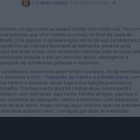
POR
NUNO SOARES
3 DE AGOSTO, 2025
Contem comigo como eu espero contar com todos vós.”
Foi co
stas palavras que Vítor Pereira encerrou, no final da tarde de
ábado, 2 de agosto, a apresentação oficial da sua candidatura 
residência da Câmara Municipal de Belmonte, perante uma
raça das Artes cheia, num ambiente marcado pela emoção, pe
obilização popular e por um discurso denso, abrangente e
arregado de referências pessoais e históricas.
 candidatura, sustentada pelo Partido Socialista, foi apresentad
m exclusivo à
TVC – Televisão do Centro
e à
Rádio Caria
, co
ítor Pereira a destacar desde logo a sua ligação profunda ao
oncelho. “Conheço esta terra há muitos anos, nunca perdi o
ontacto com Belmonte. Aqui tenho família, amigos, aqui tive o
eu escritório de advogado. Venho a Belmonte com frequência 
ais do que raízes, trago comigo laços afetivos que me prende
 esta linda e bonita terra”, começou por dizer, emocionado.