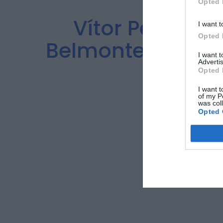
Opted 
Vítor Pereira
I want t
Opted 
Belmonte com vis
I want 
Advertis
in
Opted 
I want t
of my P
was col
Opted 