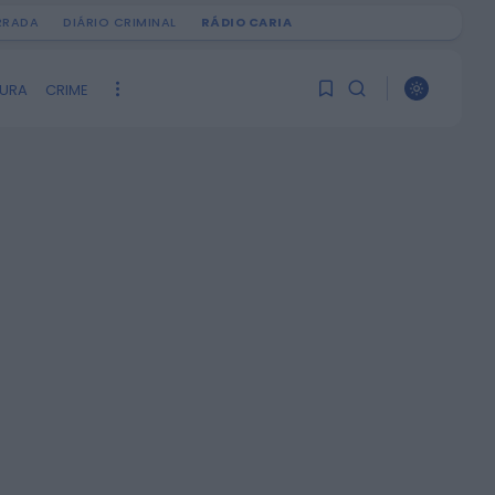
IRRADA
DIÁRIO CRIMINAL
RÁDIO CARIA
TURA
CRIME
PROCURAR
1
1
ÚLTIMA HORA
Ainda não tem artigos
guardados.
Notícias de Águeda
Centenas de pessoas
marcam arranque do
0
Festival “Do Mar à
Terra” em...
ONTEM, 21:15
Notícias de Águeda
Paulo Lino volta a
conquistar o mundo: