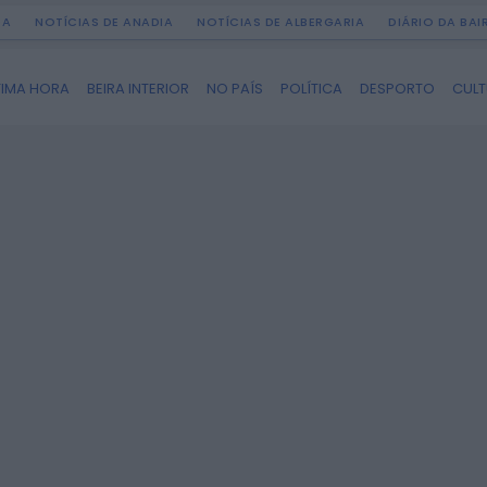
DA
NOTÍCIAS DE ANADIA
NOTÍCIAS DE ALBERGARIA
DIÁRIO DA BA
TIMA HORA
BEIRA INTERIOR
NO PAÍS
POLÍTICA
DESPORTO
CUL