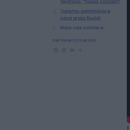
território: “Todos contam”
Turismo, património e
nova praia fluvial
Rigor nas contas e
valorização das
PARTILHAR ESTE ARTIGO
freguesias
Facebook
Mastodon
Email
Share
Assembleia Municipal:
representação, equilíbrio e
transparência
Comissão de Honra e
palavras finais