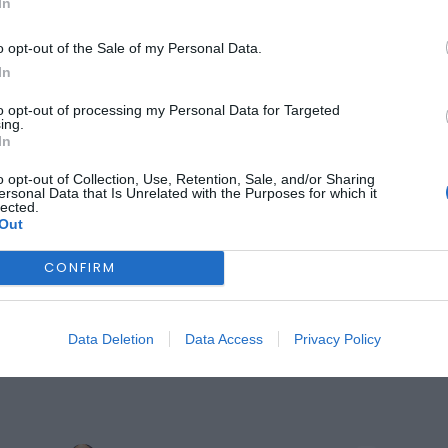
In
BELMONTE
POLÍTICA
ÚLTIMA HORA
 apresenta candidatu
o opt-out of the Sale of my Personal Data.
In
ão de futuro assente
to opt-out of processing my Personal Data for Targeted
ing.
clusão e memória afet
In
o opt-out of Collection, Use, Retention, Sale, and/or Sharing
ersonal Data that Is Unrelated with the Purposes for which it
lected.
Out
CONFIRM
Data Deletion
Data Access
Privacy Policy