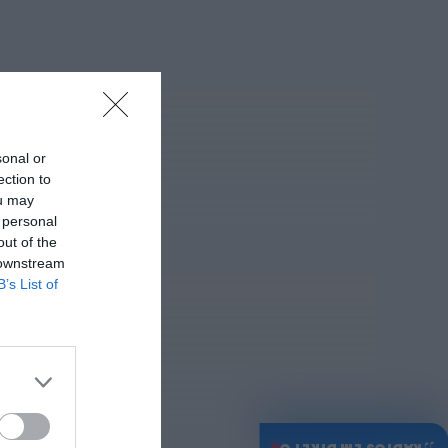
sonal or
ection to
ou may
 personal
out of the
 downstream
B’s List of