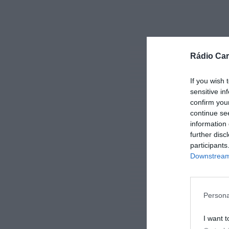
Rádio Car
If you wish 
sensitive in
confirm you
continue se
information 
further disc
participants
Downstream 
Persona
I want t