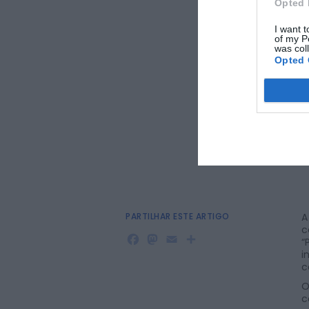
Opted 
I want t
of my P
was col
Opted 
PARTILHAR ESTE ARTIGO
A
c
Facebook
Mastodon
Email
Share
“
i
c
O
c