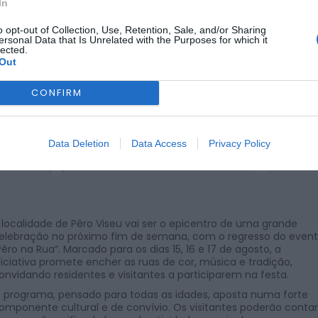
In
o opt-out of Collection, Use, Retention, Sale, and/or Sharing
ersonal Data that Is Unrelated with the Purposes for which it
lected.
Out
CONFIRM
Data Deletion
Data Access
Privacy Policy
POR
HÉLDER MIGUEL
9 DE AGOSTO, 2025
 localidade de Pêro Viseu vai ser o epicentro de uma grande
elebração no próximo fim de semana, com o regresso do even
Pêro na Rua”. Marcado para os dias 15, 16 e 17 de agosto, a
niciativa promete encher as ruas de cor, música e tradição,
onvidando residentes e visitantes a participarem na festa.
 programa, pensado para todas as idades, aposta numa forte
omponente cultural e de convívio. Os visitantes poderão contar