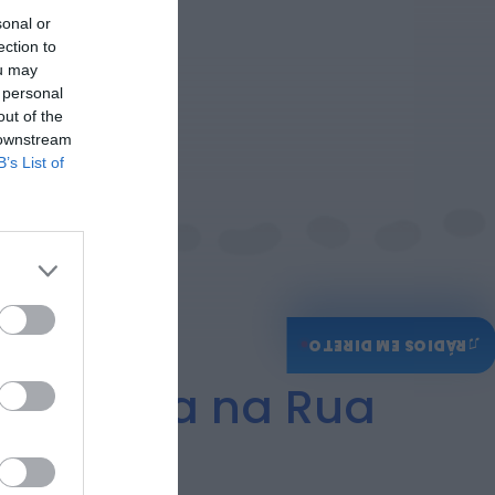
Rádio Caria
sonal or
Castelo de Belmonte
ection to
recebe observação do
eclipse solar
ou may
6 DE AGOSTO, 2026 — 22:53
 personal
out of the
 downstream
B’s List of
♫
RÁDIOS EM DIRETO
 de Festa na Rua