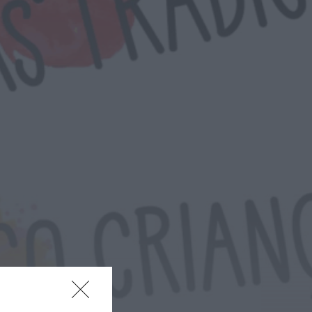
fase decisiva das
Novas 7 Maravilhas de
Portugal
ONTEM, 23:24
Rádio Caria
ULS da Guarda recebe
quatro novas Unidades
Móveis de Saúde
ONTEM, 23:17
Rádio Caria
Dois detidos por tráfico
de estupefacientes em
Castelo Branco
ONTEM, 23:08
Rádio Caria
Covilhã assinala Dia
Internacional da
Juventude com
entradas gratuitas na
Piscina Praia
ONTEM, 23:01