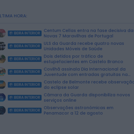
LTIMA HORA:
Centum Cellas entra na fase decisiva da
BEIRA INTERIOR
Novas 7 Maravilhas de Portugal
ULS da Guarda recebe quatro novas
BEIRA INTERIOR
Unidades Móveis de Saúde
Dois detidos por tráfico de
BEIRA INTERIOR
estupefacientes em Castelo Branco
Covilhã assinala Dia Internacional da
BEIRA INTERIOR
Juventude com entradas gratuitas na
Piscina Praia
Castelo de Belmonte recebe observaçã
BEIRA INTERIOR
do eclipse solar
Câmara da Guarda disponibiliza novos
BEIRA INTERIOR
serviços online
Observações astronómicas em
BEIRA INTERIOR
Penamacor a 12 de agosto