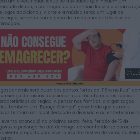
om um diversificado leque de atividades que incluem um
ercado de rua, a promoção do património local e a dinamizaç
e jogos tradicionais. A arte e a música terão um lugar de
estaque, servindo como pano de fundo para os três dias de
nimação.
 gastronomia será outro dos pontos fortes do “Pêro na Rua”, co
 presença de tascas tradicionais que irão oferecer os sabores
aracterísticos da região. A pensar nas famílias, a organização
riou também um “Espaço Criança”, garantindo que os mais
ovos tenham um local dedicado à diversão e ao entreteniment
 evento arranca já na próxima sexta-feira, feriado de 15 de
gosto, e prolonga-se até domingo, apresentando-se como um
xcelente proposta para viver o espírito festivo do verão na Beira
nterior.