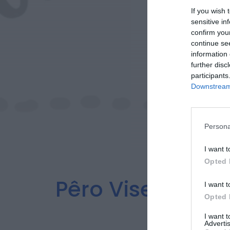
If you wish 
sensitive in
confirm you
continue se
information 
further disc
participants
Downstream 
Persona
I want t
Opted 
Pêro Viseu Prep
I want t
Opted 
I want 
Advertis