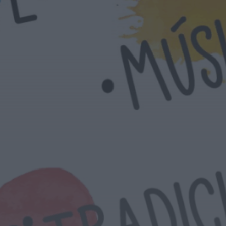
ONTEM, 19:31
Notícias de Águeda
É oficial: AD
Valonguense vai
disputar a Liga SABSEG
na época 2026/27
ONTEM, 18:09
Notícias de Águeda
Nasce a Associação
Atlética de Águeda
para relançar o
andebol masculino no...
ONTEM, 8:05
Notícias de Águeda
Mulher detida em Santa
Maria da Feira por
violência doméstica
contra duas...
ONTEM, 8:01
Rádio Caria
Centum Cellas entra na