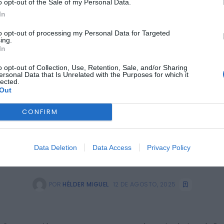
com 30 Milhões de E
o opt-out of the Sale of my Personal Data.
In
etrodomésticos Eficien
to opt-out of processing my Personal Data for Targeted
ing.
In
o opt-out of Collection, Use, Retention, Sale, and/or Sharing
ersonal Data that Is Unrelated with the Purposes for which it
lected.
Out
CONFIRM
Data Deletion
Data Access
Privacy Policy
POR
HÉLDER MIGUEL
12 DE AGOSTO, 2025