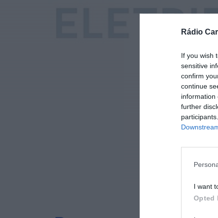
Rádio Car
If you wish 
sensitive in
confirm you
continue se
information 
further disc
participants
Downstream 
Persona
I want t
Opted 