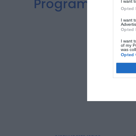
Programa E-Lar 
I want t
Opted 
El
I want 
Advertis
Opted 
I want t
of my P
was col
Opted 