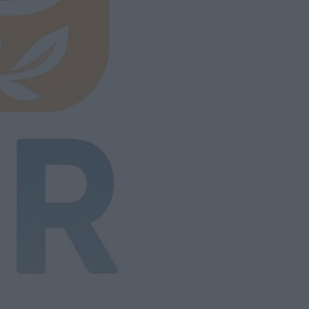
Notícias de Águeda
AD Valonguense
analisa entrada na
Liga SABSEG após
convite da Associação
de...
HOJE, 11:15
Notícias de Águeda
União de Freguesias de
Travassô e Óis da
Ribeira apela à
regularização...
HOJE, 10:39
Rádio Caria
Praia Fluvial de
Valhelhas candidata a
Praia Fluvial do Ano
HOJE, 9:17
Rádio Caria
Pêro Viseu volta a levar
a festa para a rua de