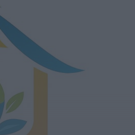
violação e violência
doméstica
HOJE, 14:17
Diário Criminal
PJ detém homem por
suspeitas de tráfico de
droga em operação
que...
HOJE, 14:15
Notícias de Águeda
Passagem inferior da
Cerâmica do Alto
reabre ao trânsito e
marca avanço...
HOJE, 11:52
Vídeo TVC
Passagem inferior da
Cerâmica do Alto
reabre ao trânsito uma
das maiores...
HOJE, 11:50