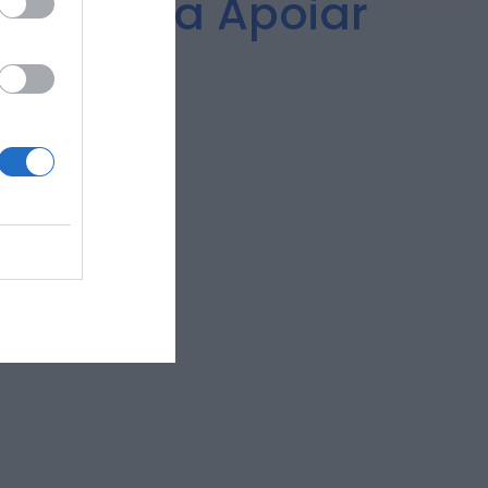
uros para Apoiar
tes