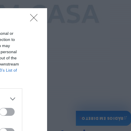
14...
HOJE, 9:11
Rádio Caria
Museu do Queijo de
Peraboa vai integrar
rede de Clubes UNESCO
sonal or
HOJE, 7:01
ection to
ou may
 personal
out of the
 downstream
B’s List of
♫
RÁDIOS EM DIRETO