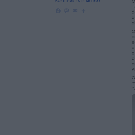
PARTILHAR ESTE ARTIGO
O
L
Facebook
Mastodon
Email
Share
d
a
a
O
e
e
e
e
c
e
A
O
m
“