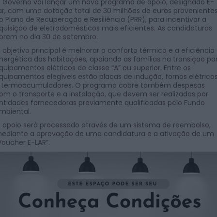
 Governo vai lançar um novo programa de apoio, designado E-
ar, com uma dotação total de 30 milhões de euros proveniente
o Plano de Recuperação e Resiliência (PRR), para incentivar a
quisição de eletrodomésticos mais eficientes. As candidaturas
brem no dia 30 de setembro.
 objetivo principal é melhorar o conforto térmico e a eficiência
nergética das habitações, apoiando as famílias na transição pa
quipamentos elétricos de classe “A” ou superior. Entre os
quipamentos elegíveis estão placas de indução, fornos elétrico
 termoacumuladores. O programa cobre também despesas
om o transporte e a instalação, que devem ser realizados por
ntidades fornecedoras previamente qualificadas pelo Fundo
mbiental.
 apoio será processado através de um sistema de reembolso,
ediante a aprovação de uma candidatura e a ativação de um
Voucher E-LAR”.