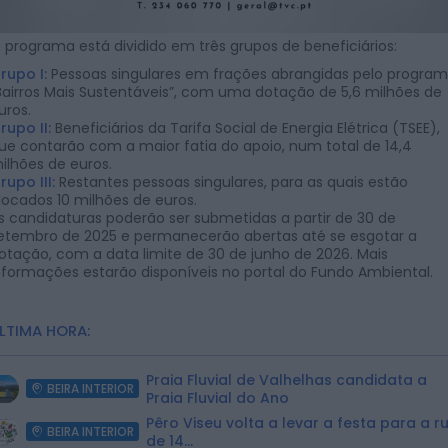
 programa está dividido em três grupos de beneficiários:
rupo I:
Pessoas singulares em frações abrangidas pelo progra
Bairros Mais Sustentáveis”, com uma dotação de 5,6 milhões de
uros.
rupo II:
Beneficiários da Tarifa Social de Energia Elétrica (TSEE),
ue contarão com a maior fatia do apoio, num total de 14,4
ilhões de euros.
rupo III:
Restantes pessoas singulares, para as quais estão
locados 10 milhões de euros.
s candidaturas poderão ser submetidas a partir de 30 de
etembro de 2025 e permanecerão abertas até se esgotar a
otação, com a data limite de 30 de junho de 2026. Mais
nformações estarão disponíveis no portal do Fundo Ambiental.
LTIMA HORA:
Praia Fluvial de Valhelhas candidata a
BEIRA INTERIOR
Praia Fluvial do Ano
Pêro Viseu volta a levar a festa para a r
BEIRA INTERIOR
de 14...