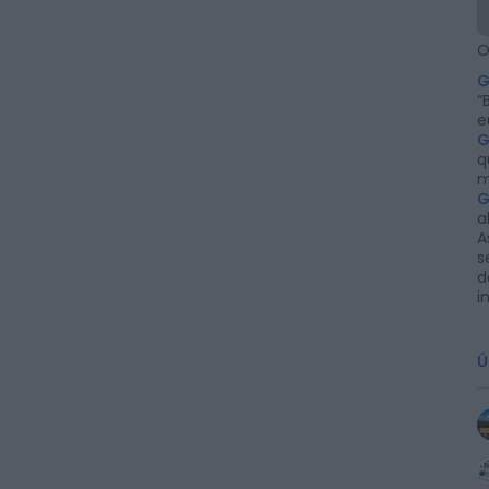
O
G
“
e
G
q
m
G
a
A
s
d
i
Ú