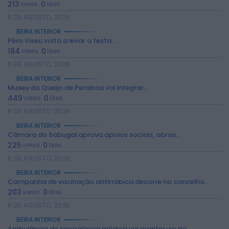
213
0
views
likes
6 DE AGOSTO, 2026
BEIRA INTERIOR
Pêro Viseu volta a levar a festa...
184
0
views
likes
6 DE AGOSTO, 2026
BEIRA INTERIOR
Museu do Queijo de Peraboa vai integrar...
449
0
views
likes
6 DE AGOSTO, 2026
2026 Rádio Caria. Todos os direitos
reservados.
BEIRA INTERIOR
Câmara do Sabugal aprova apoios sociais, obras...
225
0
views
likes
6 DE AGOSTO, 2026
BEIRA INTERIOR
Campanha de vacinação antirrábica decorre no concelho...
203
0
views
likes
6 DE AGOSTO, 2026
BEIRA INTERIOR
Ambulância de emergência médica vai manter-se no...