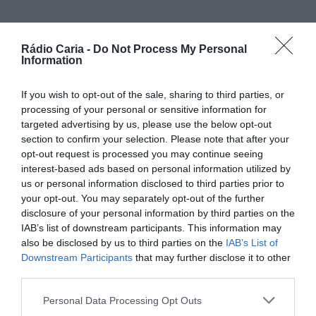
PARTILHAR ESTE ARTIGO
Rádio Caria -
Do Not Process My Personal
Information
Facebook
Mastodon
Email
Share
If you wish to opt-out of the sale, sharing to third parties, or
processing of your personal or sensitive information for
targeted advertising by us, please use the below opt-out
A Câmara Municipal da Covilhã anunciou a criação de uma
equipa multidisciplinar para apoiar os residentes do
section to confirm your selection. Please note that after your
concelho cujos bens foram afetados pelos recentes
opt-out request is processed you may continue seeing
incêndios. A iniciativa visa auxiliar no processo de
interest-based ads based on personal information utilized by
identificação de prejuízos e facilitar o acesso a futuros
us or personal information disclosed to third parties prior to
apoios governamentais.
your opt-out. You may separately opt-out of the further
De acordo com a autarquia, esta equipa terá como
disclosure of your personal information by third parties on the
principal missão prestar informação, fornecer apoio
IAB’s list of downstream participants. This information may
burocrático e ajudar os munícipes a navegar os processos
also be disclosed by us to third parties on the
IAB’s List of
de candidatura às ajudas que vierem a ser definidas. O
Downstream Participants
that may further disclose it to other
objetivo é garantir que a população afetada tenha o
third parties.
suporte técnico necessário para reportar os danos sofridos
de forma correta e atempada.
Personal Data Processing Opt Outs