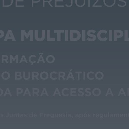
Diário Criminal
PJ detém homem por suspeitas de
tráfico de droga em operação que...
HOJE, 14:15
Notícias de Águeda
Passagem inferior da Cerâmica do Alto
reabre ao trânsito e marca avanço...
HOJE, 11:52
Vídeo TVC
Passagem inferior da Cerâmica do Alto
reabre ao trânsito uma das maiores...
HOJE, 11:50
Notícias de Águeda
AD Valonguense analisa entrada na Liga
SABSEG após convite da Associação de...
HOJE, 11:15
Notícias de Águeda
União de Freguesias de Travassô e Óis da