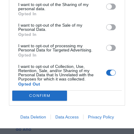
I want to opt-out of the Sharing of my
personal data.
Opted In
I want to opt-out of the Sale of my
Personal Data.
Opted In
O trabalho será desenvolvido em estreita articulação com
I want to opt-out of processing my
as Juntas de Freguesia do concelho, de modo a assegurar
Personal Data for Targeted Advertising.
uma resposta de proximidade e ajustada às necessidades
Opted In
de cada localidade.
O município esclarece, no entanto, que o início da
I want to opt-out of Collection, Use,
Retention, Sale, and/or Sharing of my
atuação desta equipa no terreno está dependente da
Personal Data that Is Unrelated with the
regulamentação dos procedimentos de apoio por parte do
Purposes for which it was collected.
Governo. A estrutura está pronta para avançar assim que
Opted Out
as diretrizes nacionais forem publicadas.
CONFIRM
ÚLTIMA HORA:
BEIRA INTERIOR
Data Deletion
Data Access
Privacy Policy
Praia Fluvial de Valhelhas candidata a Praia Fluvial
do Ano