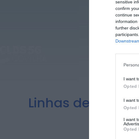
sensitive in
confirm you
continue se
information 
further disc
participants
Downstream 
Persona
I want t
Opted 
Linhas de apoio 
I want t
Opted 
I want 
Advertis
Opted 