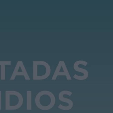
HOJE, 8:01
Notícias de Águeda
OuTonalidades
apresenta Bolsa de
Grupos para 2027 com
48 projetos musicais
pré-selecionados
HOJE, 0:05
Rádio Caria
Centum Cellas entra na
fase decisiva das
Novas 7 Maravilhas de
Portugal
HOJE, 23:24
Rádio Caria
ULS da Guarda recebe
quatro novas Unidades
Móveis de Saúde
HOJE, 23:17
Rádio Caria
Dois detidos por tráfico