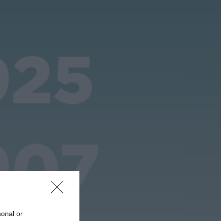
de estupefacientes em
Castelo Branco
HOJE, 23:08
Rádio Caria
Covilhã assinala Dia
Internacional da
Juventude com
entradas gratuitas na
Piscina Praia
HOJE, 23:01
Rádio Caria
Castelo de Belmonte
recebe observação do
eclipse solar
ONTEM, 22:53
Diário Criminal
Prisão preventiva para
quatro arguidos em
rede que furtava cobre
das
telecomunicações....
sonal or
ONTEM, 14:37