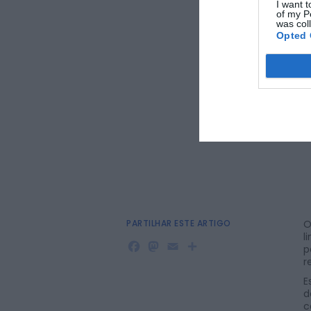
I want t
of my P
was col
Opted 
PARTILHAR ESTE ARTIGO
O
l
Facebook
Mastodon
Email
Share
p
r
E
d
c