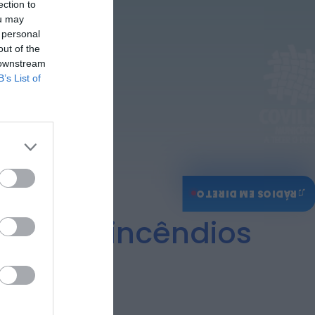
ection to
Também em:
Mundial FM
ou may
Diário Criminal
 personal
Homem detido nos
out of the
Açores por suspeitas de
 downstream
violação e violência
B’s List of
doméstica
ONTEM, 14:17
♫
RÁDIOS EM DIRETO
mas dos incêndios