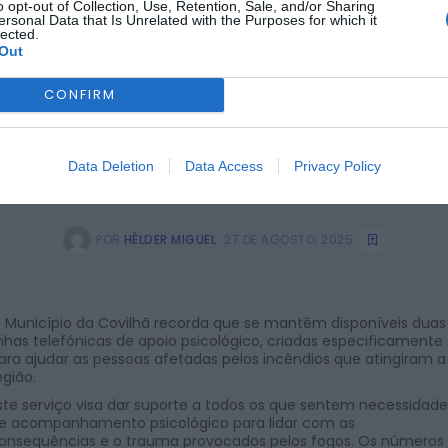
o opt-out of Collection, Use, Retention, Sale, and/or Sharing
ersonal Data that Is Unrelated with the Purposes for which it
lected.
Out
CONFIRM
Data Deletion
Data Access
Privacy Policy
POR
HÉLDER MIGUEL
27 DE AGOSTO, 2025
 Município da Covilhã recorda que se mantêm disponíveis duas
inhas telefónicas de apoio psicológico, criadas especificamente
ara ajudar as pessoas afetadas pelos incêndios que atingiram a
egião.
ste serviço visa dar suporte a todos os que sentem necessidade
e acompanhamento psicológico para lidar com as
onsequências e o trauma provocados pelos fogos. Os números