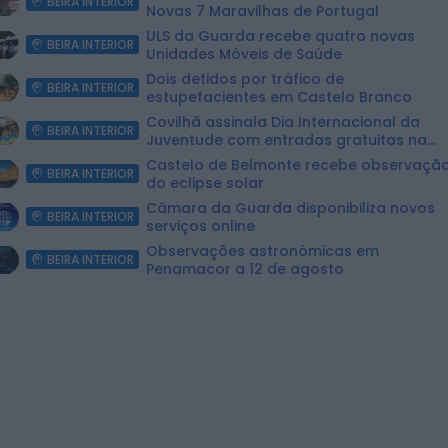
BEIRA INTERIOR
Novas 7 Maravilhas de Portugal
ULS da Guarda recebe quatro novas
BEIRA INTERIOR
Unidades Móveis de Saúde
Dois detidos por tráfico de
BEIRA INTERIOR
estupefacientes em Castelo Branco
Covilhã assinala Dia Internacional da
BEIRA INTERIOR
Juventude com entradas gratuitas na
Piscina Praia
Castelo de Belmonte recebe observaçã
BEIRA INTERIOR
do eclipse solar
Câmara da Guarda disponibiliza novos
BEIRA INTERIOR
serviços online
Observações astronómicas em
BEIRA INTERIOR
Penamacor a 12 de agosto