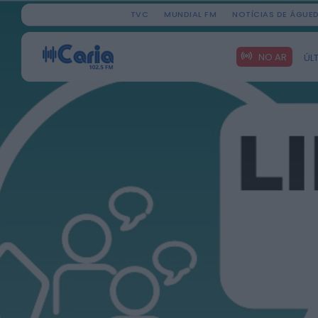
TVC
MUNDIAL FM
NOTÍCIAS DE ÁGUE
Search
NO AR
ÚL
for: