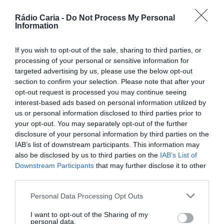
PARTILHAR ESTE ARTIGO
Facebook
Mastodon
Email
Share
Rádio Caria -
Do Not Process My Personal
Information
If you wish to opt-out of the sale, sharing to third parties, or
processing of your personal or sensitive information for
As ruas da vila de Tortosendo vão transformar-se num
autêntico arraial gastronómico no próximo sábado, 13 de
targeted advertising by us, please use the below opt-out
setembro, com a realização do evento “Sopas Tortosendo”.
section to confirm your selection. Please note that after your
A iniciativa, que terá início a partir das 15h00, promete
opt-out request is processed you may continue seeing
celebrar os sabores mais autênticos da região.
interest-based ads based on personal information utilized by
O evento terá como principal atrativo as diversas
us or personal information disclosed to third parties prior to
tasquinhas de comes e bebes, onde a sopa será a rainha,
your opt-out. You may separately opt-out of the further
com propostas “para todos os gostos”. Para além das
disclosure of your personal information by third parties on the
sopas, os visitantes poderão deliciar-se com uma vasta
IAB’s list of downstream participants. This information may
oferta de gastronomia regional, doçaria tradicional e ainda
also be disclosed by us to third parties on the
IAB’s List of
apreciar o artesanato local.
Downstream Participants
that may further disclose it to other
third parties.
Personal Data Processing Opt Outs
I want to opt-out of the Sharing of my
personal data.