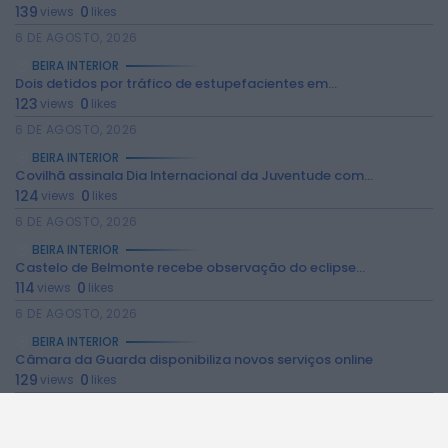
139
0
views
likes
6 DE AGOSTO, 2026
BEIRA INTERIOR
Dois detidos por tráfico de estupefacientes em...
123
0
views
likes
6 DE AGOSTO, 2026
BEIRA INTERIOR
2026 Rádio Caria. Todos os direitos
Covilhã assinala Dia Internacional da Juventude com...
reservados.
124
0
views
likes
6 DE AGOSTO, 2026
BEIRA INTERIOR
Castelo de Belmonte recebe observação do eclipse...
114
0
views
likes
6 DE AGOSTO, 2026
BEIRA INTERIOR
Câmara da Guarda disponibiliza novos serviços online
129
0
views
likes
6 DE AGOSTO, 2026
BEIRA INTERIOR