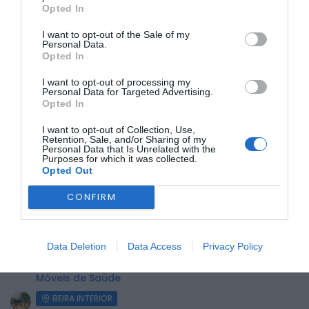
Opted In
I want to opt-out of the Sale of my
A animação será uma constante ao longo da tarde e noite,
Personal Data.
com música e espetáculos de rua a percorrerem as
Opted In
principais artérias da vila, incluindo a Avenida Viriato, a
Praça da Liberdade e a Rua Direita, entre outras.
I want to opt-out of processing my
Personal Data for Targeted Advertising.
Organizado pelo Município da Covilhã e pela Junta de
Opted In
Freguesia de Tortosendo, o evento lança o convite a todos
para virem “descobrir os sabores autênticos da nossa
I want to opt-out of Collection, Use,
terra” numa atmosfera de festa e convívio.
Retention, Sale, and/or Sharing of my
Personal Data that Is Unrelated with the
Purposes for which it was collected.
ÚLTIMA HORA:
Opted Out
CONFIRM
BEIRA INTERIOR
Centum Cellas entra na fase decisiva das Novas 7
Maravilhas de Portugal
Data Deletion
Data Access
Privacy Policy
BEIRA INTERIOR
ULS da Guarda recebe quatro novas Unidades
Móveis de Saúde
BEIRA INTERIOR