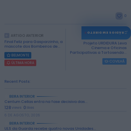
0
♫
RÁDIOS EM DIRETO
ARTIGO ANTERIOR
ARTIGO SEGUINTE
Final Feliz para Gasparzinho, a
Projeto URDIDURA Leva
mascote dos Bombeiros de...
Cinema e Oficinas
Participativas a Tortosendo...
BELMONTE
COVILHÃ
ÚLTIMA HORA
Recent Posts:
BEIRA INTERIOR
Centum Cellas entra na fase decisiva das...
128
0
views
likes
6 DE AGOSTO, 2026
BEIRA INTERIOR
ULS da Guarda recebe quatro novas Unidades...