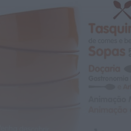
ULS da Guarda recebe quatro novas
Unidades Móveis de Saúde
HOJE, 23:17
Rádio Caria
Dois detidos por tráfico de
estupefacientes em Castelo Branco
HOJE, 23:08
Rádio Caria
Covilhã assinala Dia Internacional da
Juventude com entradas gratuitas na
Piscina Praia
HOJE, 23:01
Rádio Caria
Castelo de Belmonte recebe observação
do eclipse solar
ONTEM, 22:53
Diário Criminal
Prisão preventiva para quatro arguidos
em rede que furtava cobre das