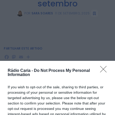
setembro
POR
SARA SOARES
11 DE SETEMBRO, 2025
PARTILHAR ESTE ARTIGO
Facebook
Mastodon
Email
Share
Rádio Caria -
Do Not Process My Personal
Information
As Piscinas Municipais Cobertas de Gouveia retomam a
sua atividade na próxima segunda feira, dia 15 de
setembro, marcando o início da época desportiva
If you wish to opt-out of the sale, sharing to third parties, or
2025/2026.
processing of your personal or sensitive information for
targeted advertising by us, please use the below opt-out
O equipamento estará aberto de segunda a sexta-feira,
section to confirm your selection. Please note that after your
das 9h00 às 21h00, oferecendo uma programação variada
opt-out request is processed you may continue seeing
de atividades aquáticas, como aulas de natação para
interest-based ads based on personal information utilized by