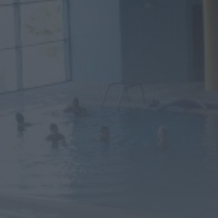
Notícias de Águeda
OuTonalidades apresenta Bolsa de
Grupos para 2027 com 48 projetos
musicais pré-selecionados
HOJE, 0:05
Rádio Caria
Centum Cellas entra na fase decisiva
das Novas 7 Maravilhas de Portugal
HOJE, 23:24
Rádio Caria
ULS da Guarda recebe quatro novas
Unidades Móveis de Saúde
HOJE, 23:17
Rádio Caria
Dois detidos por tráfico de
estupefacientes em Castelo Branco
HOJE, 23:08
Rádio Caria
Covilhã assinala Dia Internacional da