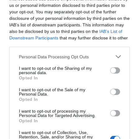
crianças, jovens e adultos, hidroginástica, hidrosénior,
us or personal information disclosed to third parties prior to
adaptação ao meio aquático e banhos livres.
your opt-out. You may separately opt-out of the further
Além das atividades aquáticas, estão também disponíveis
disclosure of your personal information by third parties on the
aulas de ginástica preventiva, realizadas fora da água, com
IAB’s list of downstream participants. This information may
foco na melhoria da saúde em geral, através de exercícios
also be disclosed by us to third parties on the
IAB’s List of
leves e controlados onde se trabalha a postura, o equilíbrio
Downstream Participants
that may further disclose it to other
e o fortalecimento muscular.
third parties.
Além das atividades regulares, mantêm-se em
funcionamento os programas de natação escolar, dirigidos
Personal Data Processing Opt Outs
a crianças do pré-escolar e do 1.o ciclo, o programa de
psicomotricidade para jardins de infância e a parceria com
I want to opt-out of the Sharing of my
a Universidade Sénior de Gouveia para atividades físicas
personal data.
destinadas à população sénior.
Opted In
I want to opt-out of the Sale of my
Personal Data.
Opted In
I want to opt-out of processing my
Personal Data for Targeted Advertising.
Opted In
I want to opt-out of Collection, Use,
Retention, Sale, and/or Sharing of my
As Piscinas Municipais Cobertas de Gouveia são um espaço