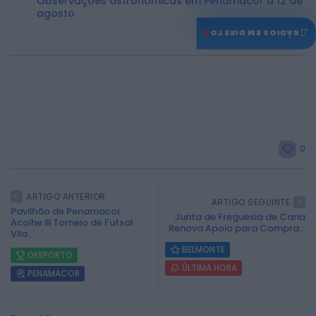
Observações astronómicas em Penamacor a 12 de
agosto
♫
RÁDIOS EM DIRETO
0
ARTIGO ANTERIOR
ARTIGO SEGUINTE
Pavilhão de Penamacor
Junta de Freguesia de Caria
Acolhe III Torneio de Futsal
Renova Apoio para Compra...
Vila...
BELMONTE
DESPORTO
ÚLTIMA HORA
PENAMACOR