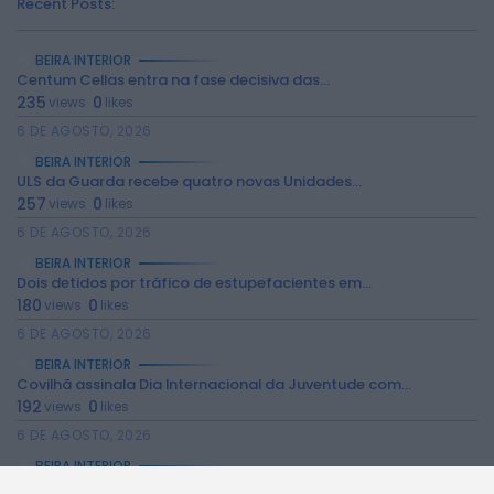
Recent Posts:
BEIRA INTERIOR
Centum Cellas entra na fase decisiva das...
235
0
views
likes
6 DE AGOSTO, 2026
BEIRA INTERIOR
ULS da Guarda recebe quatro novas Unidades...
2026 Rádio Caria. Todos os direitos
257
0
reservados.
views
likes
6 DE AGOSTO, 2026
BEIRA INTERIOR
Dois detidos por tráfico de estupefacientes em...
180
0
views
likes
6 DE AGOSTO, 2026
BEIRA INTERIOR
Covilhã assinala Dia Internacional da Juventude com...
192
0
views
likes
6 DE AGOSTO, 2026
BEIRA INTERIOR
Castelo de Belmonte recebe observação do eclipse...