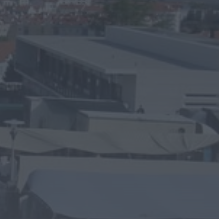
cooperação e traçam
estratégia...
HOJE, 11:43
Mundial FM
Portela celebrou Nossa
Senhora da Conceição
com cinco dias de fé,
tradição...
HOJE, 11:36
Diário Criminal
Jovem de 18 anos
detido por condução
perigosa em
concentração de
motociclos...
HOJE, 11:34
Diário Criminal
Busca por violência
doméstica termina
com detenção por
tráfico de droga na...
HOJE, 11:31