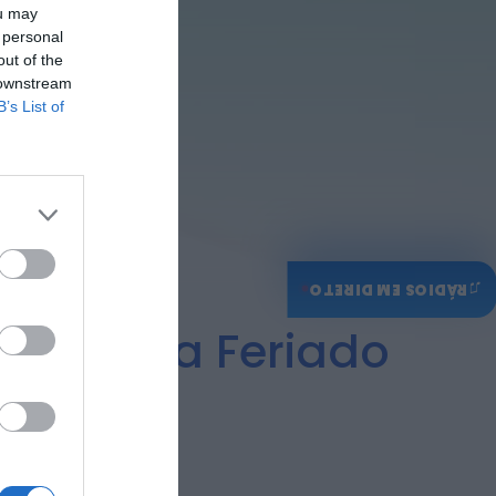
ou may
disputar a Liga SABSEG
 personal
na época 2026/27
out of the
ONTEM, 18:09
 downstream
Notícias de Águeda
B’s List of
Nasce a Associação
Atlética de Águeda
para relançar o
andebol masculino no...
ONTEM, 8:05
♫
RÁDIOS EM DIRETO
evido a Feriado