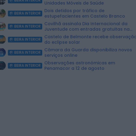
BEIRA INTERIOR
Unidades Móveis de Saúde
Dois detidos por tráfico de
BEIRA INTERIOR
estupefacientes em Castelo Branco
Covilhã assinala Dia Internacional da
BEIRA INTERIOR
Juventude com entradas gratuitas na
Piscina Praia
Castelo de Belmonte recebe observaçã
BEIRA INTERIOR
do eclipse solar
Câmara da Guarda disponibiliza novos
BEIRA INTERIOR
serviços online
Observações astronómicas em
BEIRA INTERIOR
Penamacor a 12 de agosto