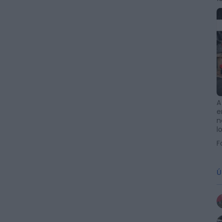
A
e
n
l
F
Ú