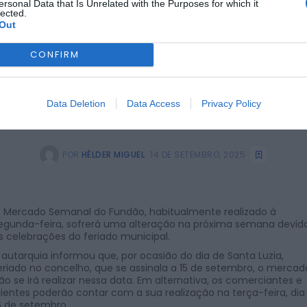
ersonal Data that Is Unrelated with the Purposes for which it
lected.
Out
CONFIRM
Data Deletion
Data Access
Privacy Policy
POR
HÉLDER MIGUEL
14 DE SETEMBRO, 2025
 Mercado Semanal do Fundão, habitualmente realizado à
egunda-feira, sofrerá uma alteração na próxima semana devid
s celebrações do feriado municipal.
 autarquia informou que, por ocasião do dia de Santa Luzia,
eriado no concelho, que se assinala a 15 de setembro, o mercad
ão se irá realizar nessa data. Em alternativa, os comerciantes e
lientes poderão contar com a sua realização na terça-feira, dia
6 de setembro.