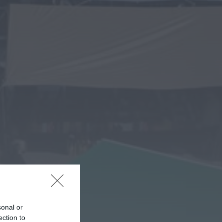
Diário Criminal
Homem detido por
roubo agravado em
Santa Maria da Feira
após atropelar...
HOJE, 11:28
Também em:
Notícias de Águeda
Notícias de Águeda
Centenas de pessoas
marcam arranque do
Festival “Do Mar à
Terra” em...
ONTEM, 21:15
Notícias de Águeda
Paulo Lino volta a
conquistar o mundo:
judoca da CERCIAG
sagra-se Campeão...
ONTEM, 19:31
Notícias de Águeda
sonal or
É oficial: AD
ection to
Valonguense vai