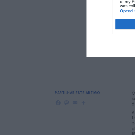
of my P
was col
Opted 
PARTILHAR ESTE ARTIGO
O
s
Facebook
Mastodon
Email
Share
à
A
f
n
c
1