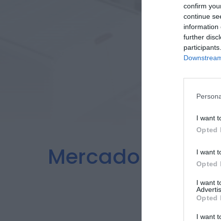
confirm you
continue se
information 
further disc
participants
Downstream 
Persona
I want t
Opted 
Mercado Semana
I want t
Opted 
I want 
Advertis
Opted 
I want t