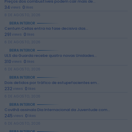
Preços dos combustíveis podem cair mais de...
34
0
views
likes
8 DE AGOSTO, 2026
BEIRA INTERIOR
Centum Cellas entra na fase decisiva das...
291
0
views
likes
6 DE AGOSTO, 2026
BEIRA INTERIOR
ULS da Guarda recebe quatro novas Unidades...
310
0
views
likes
6 DE AGOSTO, 2026
2026 Rádio Caria. Todos os direitos
reservados.
BEIRA INTERIOR
Dois detidos por tráfico de estupefacientes em...
232
0
views
likes
6 DE AGOSTO, 2026
BEIRA INTERIOR
Covilhã assinala Dia Internacional da Juventude com...
245
0
views
likes
6 DE AGOSTO, 2026
BEIRA INTERIOR