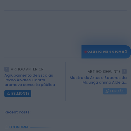
0
♫
RÁDIOS EM DIRETO
ARTIGO ANTERIOR
ARTIGO SEGUINTE
Agrupamento de Escolas
Mostra de Artes e Sabores da
Pedro Álvares Cabral
Maúnça anima Aldeia...
promove consulta pública
FUNDÃO
BELMONTE
Recent Posts:
ECONOMIA