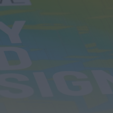
Preços dos combustíveis podem cair
mais de 12 cêntimos por litro já...
HOJE, 15:44
Também em:
Notícias de Águeda • Notícias de
Anadia • Diário da Bairrada
+1 mais
Notícias de Águeda
Caminhada “Pé na Causa” da ABARCA
adiada devido à coincidência com
outros...
HOJE, 15:36
Diário da Bairrada
Exposição “Santo António Militar” leva ao
Museu Militar do Buçaco uma dimensão...
HOJE, 11:46
Mundial FM
Câmara de Viseu e nova Universidade
Politécnica reforçam cooperação e
traçam estratégia...
HOJE, 11:43
Mundial FM
Portela celebrou Nossa Senhora da