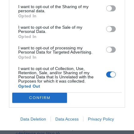
I want to opt-out of the Sharing of my
personal data.
Opted In
I want to opt-out of the Sale of my
Personal Data.
Opted In
A semana criativa arranca a 8 de novembro, data que
I want to opt-out of processing my
assinala a conquista da chancela de Cidade Criativa da
Personal Data for Targeted Advertising.
UNESCO e que foi instituído como o Dia Municipal da
Opted In
Cultura. Nesse dia, os espaços culturais terão entrada
gratuita, incluindo o Museu dos Lanifícios e o New Hand Lab.
I want to opt-out of Collection, Use,
Retention, Sale, and/or Sharing of my
O programa inclui ainda visitas a fábricas e oficinas,
Personal Data that Is Unrelated with the
Purposes for which it was collected.
conversas temáticas, “montras criativas” e a reabertura do
Opted Out
espaço dedicado ao professor António Lopes, na galeria
municipal.
CONFIRM
ÚLTIMA HORA:
Data Deletion
Data Access
Privacy Policy
ECONOMIA
Preços dos combustíveis podem cair mais de 12
cêntimos por litro já...