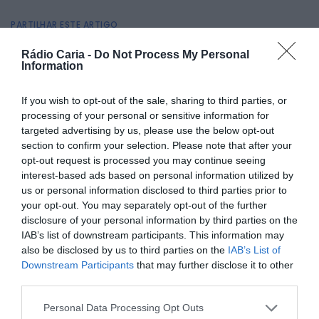
PARTILHAR ESTE ARTIGO
Facebook
Mastodon
Email
Share
Rádio Caria -
Do Not Process My Personal
Information
If you wish to opt-out of the sale, sharing to third parties, or
A quarta edição da Covilhã Creative Week decorre entre os
processing of your personal or sensitive information for
dias 8 e 14 de novembro, numa organização do Município
targeted advertising by us, please use the below opt-out
da Covilhã. Este ano, o evento reforça a estratégia de levar
o design para a rua, desafiando a comunidade a descobrir
section to confirm your selection. Please note that after your
os espaços culturais da cidade e das freguesias.
opt-out request is processed you may continue seeing
interest-based ads based on personal information utilized by
O ponto central será a exposição “Design Encaixa”, com
curadoria do designer Vasco Pinho, que ficará patente na
us or personal information disclosed to third parties prior to
Praça do Município, apresentada em grandes caixas
your opt-out. You may separately opt-out of the further
cúbicas. Esta exposição é o resultado de desafios lançados
disclosure of your personal information by third parties on the
a alunos de escolas do concelho e a universitários, em
IAB’s list of downstream participants. This information may
colaboração com empresas locais.
also be disclosed by us to third parties on the
IAB’s List of
Os projetos focam-se em como o design pode ajudar a
Downstream Participants
that may further disclose it to other
comunidade a enfrentar catástrofes, como os incêndios, e
third parties.
em criar novas soluções sustentáveis para os resíduos
acumulados pela indústria têxtil.
Personal Data Processing Opt Outs