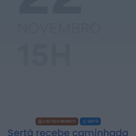
Caminhada “Pé na Causa” da ABARCA
adiada devido à coincidência com
outros...
HOJE, 15:36
Diário da Bairrada
Exposição “Santo António Militar” leva ao
Museu Militar do Buçaco uma dimensão...
HOJE, 11:46
Mundial FM
Câmara de Viseu e nova Universidade
Politécnica reforçam cooperação e
traçam estratégia...
HOJE, 11:43
Mundial FM
Portela celebrou Nossa Senhora da
Conceição com cinco dias de fé,
tradição...
HOJE, 11:36
CASTELO BRANCO
SERTÃ
Sertã recebe caminhada