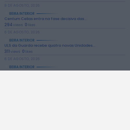
8 DE AGOSTO, 2026
BEIRA INTERIOR
Centum Cellas entra na fase decisiva das...
294
0
views
likes
6 DE AGOSTO, 2026
BEIRA INTERIOR
ULS da Guarda recebe quatro novas Unidades...
311
0
views
likes
6 DE AGOSTO, 2026
BEIRA INTERIOR
Dois detidos por tráfico de estupefacientes em...
234
0
views
likes
6 DE AGOSTO, 2026
BEIRA INTERIOR
Covilhã assinala Dia Internacional da Juventude com...
246
0
views
likes
6 DE AGOSTO, 2026
BEIRA INTERIOR
Castelo de Belmonte recebe observação do eclipse...