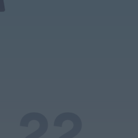
Diário Criminal
Perseguição em alto mar termina com
recuperação de mais de 421 quilos...
HOJE, 18:19
Diário Criminal
Acidente com dois mortos leva à
descoberta de milhares de doses de...
HOJE, 18:13
Notícias de Águeda
Confusão envolve entre 30 e 40 pessoas
na Praia Fluvial de Bolfiar...
HOJE, 18:09
Mundial FM
Última Hora
Preços dos combustíveis podem cair
mais de 12 cêntimos por litro já...
HOJE, 15:44
Também em:
Notícias de Águeda • Notícias de
Anadia • Diário da Bairrada
+1 mais
Notícias de Águeda