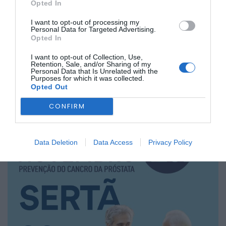
tumor mais frequente nos homens
e o
terceiro com
Opted In
maior taxa de mortalidade em Portugal
. Por ser
geralmente uma
doença silenciosa e de evolução lenta
,
I want to opt-out of processing my
o diagnóstico precoce é essencial para aumentar as
Personal Data for Targeted Advertising.
hipóteses de sucesso no tratamento.
Opted In
Mais informações disponíveis em
I want to opt-out of Collection, Use,
www.ligacontracancro.pt/novembroazul
.
Retention, Sale, and/or Sharing of my
Personal Data that Is Unrelated with the
Purposes for which it was collected.
Opted Out
CONFIRM
Data Deletion
Data Access
Privacy Policy