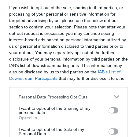
da Sertã
. O ponto de encontro será junto à
Casa da
Cultura da Sertã
, às
15h00
.
If you wish to opt-out of the sale, sharing to third parties, or
processing of your personal or sensitive information for
A caminhada tem como objetivo
promover estilos de
targeted advertising by us, please use the below opt-out
vida saudáveis
e
sensibilizar para a saúde masculina
,
destacando a importância da
prevenção e do
section to confirm your selection. Please note that after your
diagnóstico precoce
do cancro da próstata.
opt-out request is processed you may continue seeing
interest-based ads based on personal information utilized by
A participação é
livre e aberta a toda a comunidade
. Os
us or personal information disclosed to third parties prior to
interessados podem contactar o
Grupo de Voluntários
Comunitários da Sertã
ou o
Núcleo Regional do Centro
your opt-out. You may separately opt-out of the further
da LPCC
, através do telefone
808 910 132
ou do e-mail
disclosure of your personal information by third parties on the
nucleocentro@ligacontracancro.pt
.
IAB’s list of downstream participants. This information may
also be disclosed by us to third parties on the
IAB’s List of
Downstream Participants
that may further disclose it to other
third parties.
Personal Data Processing Opt Outs
I want to opt-out of the Sharing of my
personal data.
Opted In
A iniciativa integra-se na campanha anual
“Novembro
Azul”
, que assinala, a
17 de novembro
, o
Dia Mundial de
I want to opt-out of the Sale of my
Combate ao Cancro da Próstata
. Este é atualmente o
Personal Data.