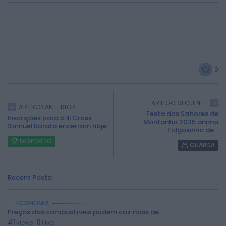
0
ARTIGO SEGUINTE
ARTIGO ANTERIOR
Festa dos Sabores de
Inscrições para o III Cross
Montanha 2025 anima
Samuel Barata encerram hoje
Folgosinho de...
DESPORTO
GUARDA
Recent Posts:
ECONOMIA
2026 Rádio Caria. Todos os direitos
Preços dos combustíveis podem cair mais de...
reservados.
41
0
views
likes