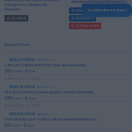
debateu literacia financeira...
inaugura no Museu da
Guarda...
♫
RÁDIOS EM DIRETO
BEIRA INTERIOR
GUARDA
BELMONTE
ÚLTIMA HORA
Recent Posts:
BEIRA INTERIOR
Centum Cellas entra na fase decisiva das...
262
0
views
likes
6 DE AGOSTO, 2026
BEIRA INTERIOR
ULS da Guarda recebe quatro novas Unidades...
286
0
views
likes
6 DE AGOSTO, 2026
BEIRA INTERIOR
Dois detidos por tráfico de estupefacientes em...
213
0
views
likes