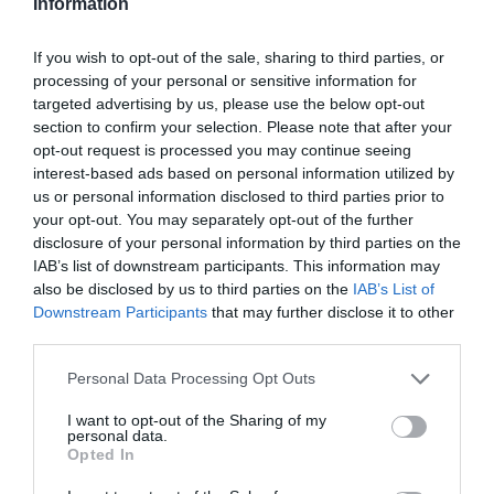
Information
PARTILHAR ESTE ARTIGO
If you wish to opt-out of the sale, sharing to third parties, or
processing of your personal or sensitive information for
Facebook
Mastodon
Email
Share
targeted advertising by us, please use the below opt-out
section to confirm your selection. Please note that after your
opt-out request is processed you may continue seeing
interest-based ads based on personal information utilized by
A Reunião Pública da Câmara Municipal de Idanha-a-Nova
us or personal information disclosed to third parties prior to
está marcada para
23 de janeiro, às 9h30
, nos Paços do
your opt-out. You may separately opt-out of the further
Concelho.
disclosure of your personal information by third parties on the
IAB’s list of downstream participants. This information may
also be disclosed by us to third parties on the
IAB’s List of
Downstream Participants
that may further disclose it to other
third parties.
Personal Data Processing Opt Outs
I want to opt-out of the Sharing of my
Durante a sessão do Executivo Municipal, que decorrerá na
personal data.
Sala de Sessões, terá lugar a
cerimónia evocativa dos 820
Opted In
anos da primeira menção histórica de Idanha-a-Nova
. A
iniciativa assinala o texto régio subscrito por D. Sancho I