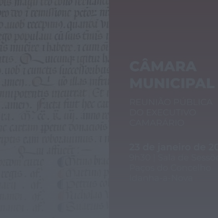
É oficial: AD Valonguense vai disputar a
Liga SABSEG na época 2026/27
ONTEM, 18:09
Notícias de Águeda
Nasce a Associação Atlética de Águeda
para relançar o andebol masculino no...
ONTEM, 8:05
Notícias de Águeda
Mulher detida em Santa Maria da Feira
por violência doméstica contra duas...
ONTEM, 8:01
Rádio Caria
Centum Cellas entra na fase decisiva
das Novas 7 Maravilhas de Portugal
ONTEM, 23:24
Rádio Caria
ULS da Guarda recebe quatro novas
Unidades Móveis de Saúde