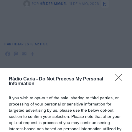
POR
HÉLDER MIGUEL
11 DE MAIO, 2026
PARTILHAR ESTE ARTIGO
Facebook
Mastodon
Email
Share
A Avenida Viriato, no Tortosendo, recebe no sábado, dia 16
Rádio Caria -
Do Not Process My Personal
de maio, a apresentação da Viatura de 1.ª Intervenção,
Information
num evento solidário aberto à comunidade.
A iniciativa tem início às 15h00 e promete uma tarde de
If you wish to opt-out of the sale, sharing to third parties, or
convívio, música e animação, com a presença de Tiago
processing of your personal or sensitive information for
Silva e Virgílio Faleiro.
targeted advertising by us, please use the below opt-out
section to confirm your selection. Please note that after your
opt-out request is processed you may continue seeing
interest-based ads based on personal information utilized by