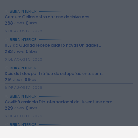
BEIRA INTERIOR
Centum Cellas entra na fase decisiva das...
268
0
views
likes
6 DE AGOSTO, 2026
BEIRA INTERIOR
ULS da Guarda recebe quatro novas Unidades...
2026 Rádio Caria. Todos os direitos
293
0
views
likes
reservados.
6 DE AGOSTO, 2026
BEIRA INTERIOR
Dois detidos por tráfico de estupefacientes em...
216
0
views
likes
6 DE AGOSTO, 2026
BEIRA INTERIOR
Covilhã assinala Dia Internacional da Juventude com...
229
0
views
likes
6 DE AGOSTO, 2026
BEIRA INTERIOR
Castelo de Belmonte recebe observação do eclipse...
221
0
views
likes