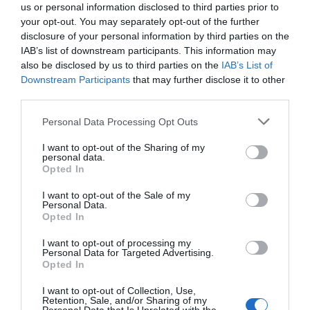
us or personal information disclosed to third parties prior to
your opt-out. You may separately opt-out of the further
disclosure of your personal information by third parties on the
IAB’s list of downstream participants. This information may
also be disclosed by us to third parties on the
IAB’s List of
O programa inclui ainda bombos, DJ, barraquinhas e vários
momentos de animação ao longo da tarde.
Downstream Participants
that may further disclose it to other
third parties.
Com entrada solidária, o evento pretende juntar a
população em torno de uma causa comum, valorizando o
Personal Data Processing Opt Outs
espírito de entreajuda e a participação da comunidade.
I want to opt-out of the Sharing of my
personal data.
Opted In
I want to opt-out of the Sale of my
Personal Data.
Opted In
I want to opt-out of processing my
Personal Data for Targeted Advertising.
Opted In
I want to opt-out of Collection, Use,
Retention, Sale, and/or Sharing of my