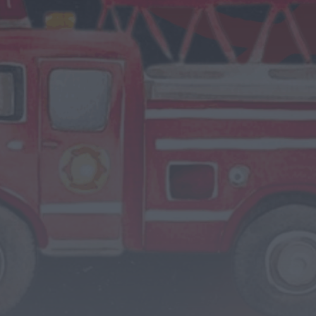
Notícias de Águeda
É oficial: AD Valonguense vai disputar a
Liga SABSEG na época 2026/27
ONTEM, 18:09
Notícias de Águeda
Nasce a Associação Atlética de Águeda
para relançar o andebol masculino no...
ONTEM, 8:05
Notícias de Águeda
Mulher detida em Santa Maria da Feira
por violência doméstica contra duas...
ONTEM, 8:01
Rádio Caria
Centum Cellas entra na fase decisiva
das Novas 7 Maravilhas de Portugal
ONTEM, 23:24
Rádio Caria
ULS da Guarda recebe quatro novas