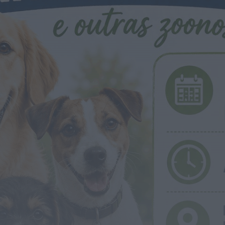
Rádio Caria
Museu do Queijo de Peraboa vai integrar
rede de Clubes UNESCO
HOJE, 7:01
Rádio Caria
Câmara do Sabugal aprova apoios
sociais, obras e incentivos à recuperação
do...
HOJE, 0:19
Rádio Caria
Campanha de vacinação antirrábica
decorre no concelho de Penamacor
HOJE, 0:15
Notícias de Águeda
Reunião da Câmara Municipal de Águeda
debate obras, mobilidade, urbanismo e
apoios...
HOJE, 23:48
Notícias de Águeda
Coro da Cruz Vermelha de Águeda