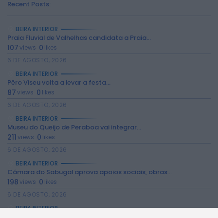
Recent Posts:
BEIRA INTERIOR
Praia Fluvial de Valhelhas candidata a Praia...
107
0
views
likes
6 DE AGOSTO, 2026
BEIRA INTERIOR
Pêro Viseu volta a levar a festa...
2026 Rádio Caria. Todos os direitos
reservados.
87
0
views
likes
6 DE AGOSTO, 2026
BEIRA INTERIOR
Museu do Queijo de Peraboa vai integrar...
211
0
views
likes
6 DE AGOSTO, 2026
BEIRA INTERIOR
Câmara do Sabugal aprova apoios sociais, obras...
198
0
views
likes
6 DE AGOSTO, 2026
BEIRA INTERIOR
Campanha de vacinação antirrábica decorre no concelho...