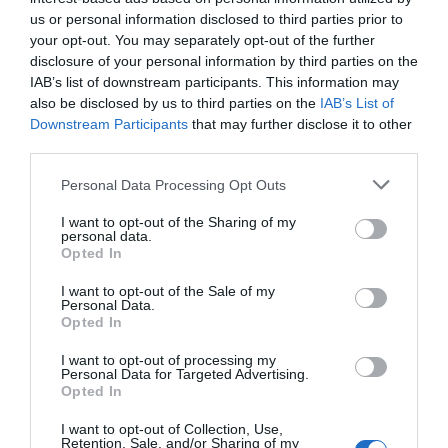
us or personal information disclosed to third parties prior to
your opt-out. You may separately opt-out of the further
disclosure of your personal information by third parties on the
IAB’s list of downstream participants. This information may
A campanha alerta para a necessidade de prevenir
doenças, proteger os animais, as famílias e a comunidade,
also be disclosed by us to third parties on the
IAB’s List of
sublinhando que a raiva não tem cura, mas tem
Downstream Participants
that may further disclose it to other
prevenção.
third parties.
Os participantes devem levar o cão com trela e, sempre
que possível, com boça.
Personal Data Processing Opt Outs
I want to opt-out of the Sharing of my
personal data.
Opted In
I want to opt-out of the Sale of my
Personal Data.
Opted In
I want to opt-out of processing my
Personal Data for Targeted Advertising.
Opted In
I want to opt-out of Collection, Use,
Retention, Sale, and/or Sharing of my