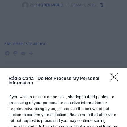
POR
HÉLDER MIGUEL
15 DE MAIO, 2026
PARTILHAR ESTE ARTIGO
Facebook
Mastodon
Email
Share
Peraboa recebe, no dia 19 de junho, uma campanha de
Rádio Caria -
Do Not Process My Personal
vacinação antirrábica e de prevenção de outras zoonoses.
Information
A iniciativa realiza-se às 9h30, no Largo do Espírito Santo, e
pretende reforçar a importância da vacinação dos animais
If you wish to opt-out of the sale, sharing to third parties, or
como medida de proteção da saúde pública.
processing of your personal or sensitive information for
targeted advertising by us, please use the below opt-out
section to confirm your selection. Please note that after your
opt-out request is processed you may continue seeing
interest-based ads based on personal information utilized by