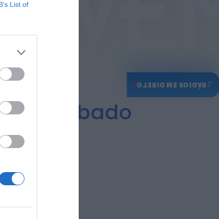
B’s List of
♫
RÁDIOS EM DIRETO
e este sábado