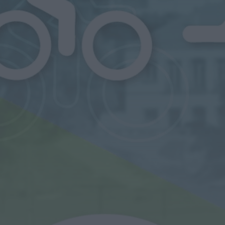
debate obras,
mobilidade, urbanismo
e apoios...
HOJE, 23:48
Notícias de Águeda
Coro da Cruz Vermelha
de Águeda celebra 20
anos com concerto
especial...
ONTEM, 18:32
Notícias de Águeda
Festival DROP regressa
ao Parque de Almear
com três dias de
música,...
ONTEM, 18:28
Notícias de Águeda
Grupo de Danças e
Cantares de Vale
Domingos organiza 4.º
Torneio de...
ONTEM, 18:22