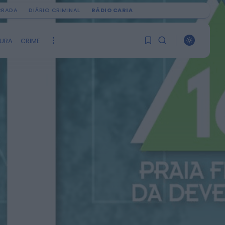
IRRADA
DIÁRIO CRIMINAL
RÁDIO CARIA
TURA
CRIME
PROCURAR
1
1
ÚLTIMA HORA
Ainda não tem artigos
guardados.
Rádio Caria
Museu do Queijo de
Peraboa vai integrar
0
rede de Clubes UNESCO
HOJE, 7:01
Rádio Caria
Câmara do Sabugal
aprova apoios sociais,
obras e incentivos à
recuperação do...