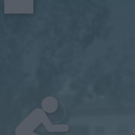
HOJE, 0:19
Rádio Caria
Campanha de
vacinação antirrábica
decorre no concelho de
Penamacor
HOJE, 0:15
Rádio Caria
Ambulância de
emergência médica vai
manter-se no Fundão
HOJE, 0:08
Rádio Caria
Espaço degradado em
Malpique recuperado
pela Junta de Freguesia
de Caria
HOJE, 0:01
Notícias de Águeda
Reunião da Câmara
Municipal de Águeda