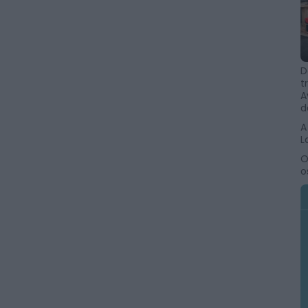
D
t
A
d
A
L
O
o