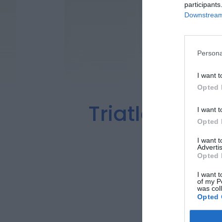
participants
Downstream 
Persona
I want t
Opted 
Triatlo Jove
I want t
Opted 
I want 
Advertis
Opted 
I want t
of my P
was col
Opted 