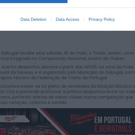
Data Deletion
Data Access
Privacy Policy
POR
HÉLDER MIGUEL
15 DE MAIO, 2026
 Sabugal recebe este sábado, 16 de maio, o Triatlo Jovem, uma
rova integrada no Campeonato Nacional Jovem de Clubes.
 evento desportivo decorre a partir das 14h00, na zona da Praia
luvial da Devesa, e é organizado pelo Município do Sabugal, com
 apoio técnico da Federação de Triatlo de Portugal.
 iniciativa insere-se no plano de atividades da Estação Náutica 
lto Côa e pretende promover a prática desportiva entre os mai
ovens, juntando atletas de vários clubes numa competição que
nclui natação, ciclismo e corrida.