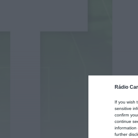
Rádio Car
If you wish 
sensitive in
confirm you
continue se
information 
further disc