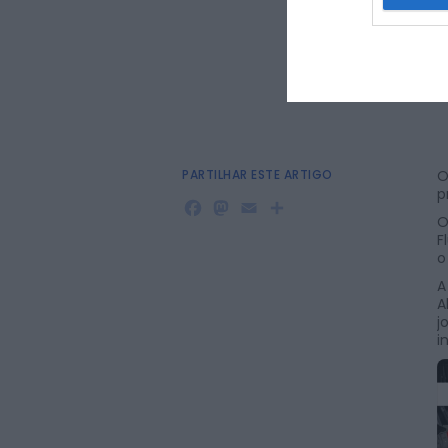
PARTILHAR ESTE ARTIGO
O
p
Facebook
Mastodon
Email
Share
O
F
o
A
A
j
i