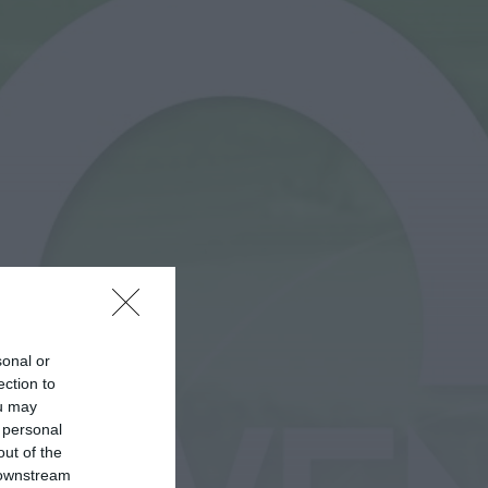
Notícias de Águeda
Coro Misto da Cruz
Vermelha Portuguesa
de Águeda abre
audições para
reforçar...
ONTEM, 18:18
sonal or
ection to
ou may
 personal
out of the
 downstream