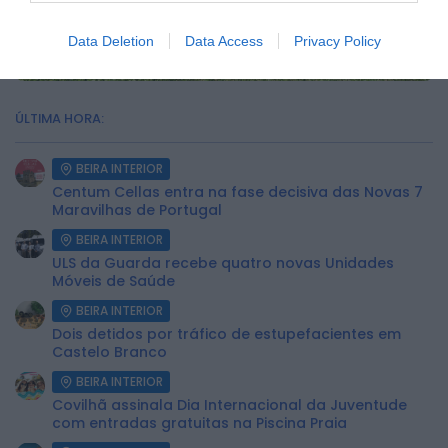
Data Deletion
Data Access
Privacy Policy
ÚLTIMA HORA:
BEIRA INTERIOR
Centum Cellas entra na fase decisiva das Novas 7
Maravilhas de Portugal
BEIRA INTERIOR
ULS da Guarda recebe quatro novas Unidades
Móveis de Saúde
BEIRA INTERIOR
Dois detidos por tráfico de estupefacientes em
Castelo Branco
BEIRA INTERIOR
Covilhã assinala Dia Internacional da Juventude
com entradas gratuitas na Piscina Praia