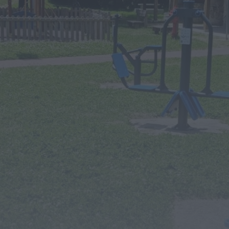
Notícias de Águeda
É oficial: AD Valonguense vai disputar a
Liga SABSEG na época 2026/27
ONTEM, 18:09
Notícias de Águeda
Nasce a Associação Atlética de Águeda
para relançar o andebol masculino no...
ONTEM, 8:05
Notícias de Águeda
Mulher detida em Santa Maria da Feira
por violência doméstica contra duas...
ONTEM, 8:01
Rádio Caria
Centum Cellas entra na fase decisiva
das Novas 7 Maravilhas de Portugal
ONTEM, 23:24
Rádio Caria
ULS da Guarda recebe quatro novas