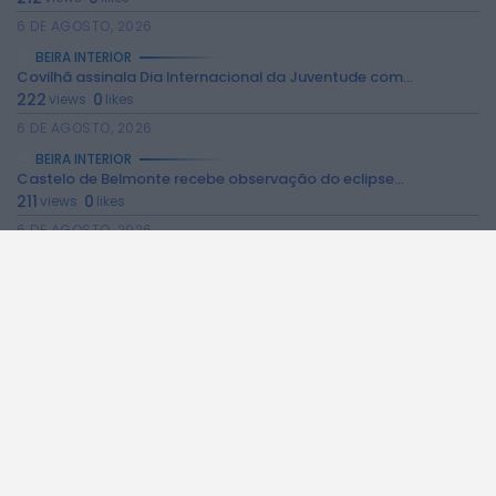
6 DE AGOSTO, 2026
BEIRA INTERIOR
Covilhã assinala Dia Internacional da Juventude com...
222
0
views
likes
6 DE AGOSTO, 2026
BEIRA INTERIOR
Castelo de Belmonte recebe observação do eclipse...
211
0
views
likes
6 DE AGOSTO, 2026
BEIRA INTERIOR
Câmara da Guarda disponibiliza novos serviços online
186
0
views
likes
6 DE AGOSTO, 2026
BEIRA INTERIOR
Observações astronómicas em Penamacor a 12 de...
138
0
views
likes
6 DE AGOSTO, 2026
BEIRA INTERIOR
Praia Fluvial de Valhelhas candidata a Praia...