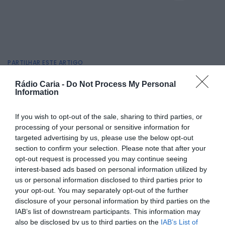
PARTILHAR ESTE ARTIGO
Facebook
Mastodon
Email
Share
Rádio Caria -
Do Not Process My Personal
Information
If you wish to opt-out of the sale, sharing to third parties, or
A Junta de Freguesia de Belmonte informou que, na
processing of your personal or sensitive information for
semana passada, foram colocadas novas máquinas de
manutenção no Parque de S. Tiago, em Belmonte.
targeted advertising by us, please use the below opt-out
section to confirm your selection. Please note that after your
Foram também realizados trabalhos de manutenção em
opt-out request is processed you may continue seeing
alguns equipamentos existentes, nomeadamente no
interest-based ads based on personal information utilized by
parque infantil, na vedação, nos grelhadores e nos bancos
de madeira.
us or personal information disclosed to third parties prior to
your opt-out. You may separately opt-out of the further
disclosure of your personal information by third parties on the
IAB’s list of downstream participants. This information may
also be disclosed by us to third parties on the
IAB’s List of