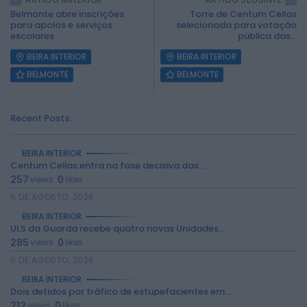
Belmonte abre inscrições
Torre de Centum Cellas
para apoios e serviços
selecionada para votação
escolares
pública das...
BEIRA INTERIOR
BEIRA INTERIOR
BELMONTE
BELMONTE
Recent Posts:
BEIRA INTERIOR
Centum Cellas entra na fase decisiva das...
257
0
views
likes
6 DE AGOSTO, 2026
BEIRA INTERIOR
ULS da Guarda recebe quatro novas Unidades...
285
0
views
likes
6 DE AGOSTO, 2026
BEIRA INTERIOR
2026 Rádio Caria. Todos os direitos
Dois detidos por tráfico de estupefacientes em...
reservados.
212
0
views
likes