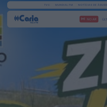
TVC
MUNDIAL FM
NOTÍCIAS DE ÁGUE
Search
NO AR
ÚL
for: