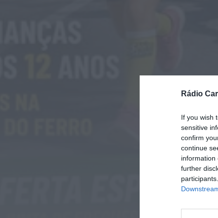
Rádio Car
If you wish 
sensitive in
confirm you
continue se
information 
further disc
participants
Downstream 