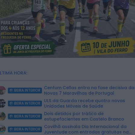
LTIMA HORA:
Centum Cellas entra na fase decisiva da
BEIRA INTERIOR
Novas 7 Maravilhas de Portugal
ULS da Guarda recebe quatro novas
BEIRA INTERIOR
Unidades Móveis de Saúde
Dois detidos por tráfico de
BEIRA INTERIOR
estupefacientes em Castelo Branco
Covilhã assinala Dia Internacional da
BEIRA INTERIOR
Juventude com entradas gratuitas na