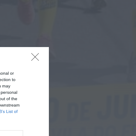
ONTEM, 14:37
Também em:
Mundial FM
Diário Criminal
Homem detido nos
Açores por suspeitas de
violação e violência
doméstica
ONTEM, 14:17
sonal or
ection to
ou may
 personal
out of the
 downstream
B’s List of