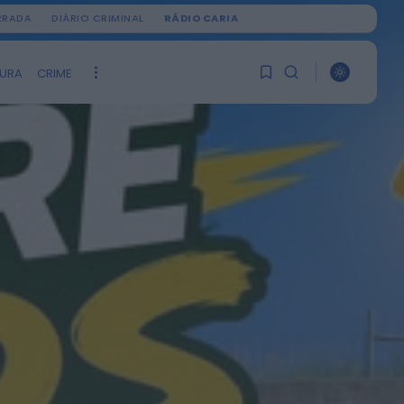
IRRADA
DIÁRIO CRIMINAL
RÁDIO CARIA
TURA
CRIME
PROCURAR
1
1
ÚLTIMA HORA
Ainda não tem artigos
Notícias de Águeda
guardados.
Nasce a Associação
Atlética de Águeda
para relançar o
0
andebol masculino no...
HOJE, 8:05
Notícias de Águeda
Mulher detida em Santa
Maria da Feira por
violência doméstica