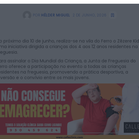
POR
HÉLDER MIGUEL
2 DE JUNHO, 2026
o próximo dia 10 de junho, realiza-se na vila do Ferro o Zêzere Kid
ma iniciativa dirigida a crianças dos 4 aos 12 anos residentes na
reguesia.
ara assinalar o Dia Mundial da Criança, a Junta de Freguesia do
erro oferece a participação no evento a todas as crianças
esidentes na freguesia, promovendo a prática desportiva, a
iversão e o convívio entre os mais jovens.