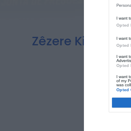
Persona
I want t
Opted 
Zêzere Kids ofer
I want t
Opted 
I want 
Advertis
Opted 
I want t
of my P
was col
Opted 