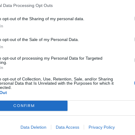
l Data Processing Opt Outs
o opt-out of the Sharing of my personal data.
In
BEIRA INTERIOR
COVILHÃ
ece inscrições gratui
o opt-out of the Sale of my Personal Data.
In
freguesia do Ferro
to opt-out of processing my Personal Data for Targeted
ing.
In
o opt-out of Collection, Use, Retention, Sale, and/or Sharing
ersonal Data that Is Unrelated with the Purposes for which it
lected.
Out
CONFIRM
Data Deletion
Data Access
Privacy Policy