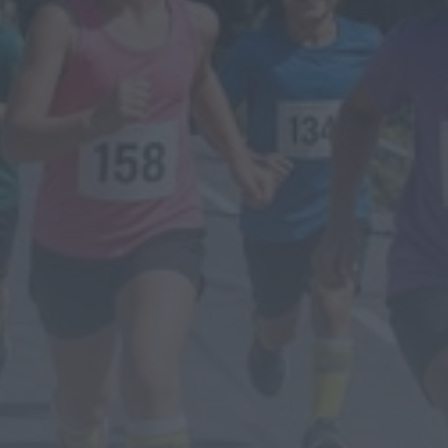
Dois detidos por tráfico
de estupefacientes em
Castelo Branco
HOJE, 23:08
Rádio Caria
Covilhã assinala Dia
Internacional da
Juventude com
entradas gratuitas na
Piscina Praia
HOJE, 23:01
Rádio Caria
Castelo de Belmonte
recebe observação do
eclipse solar
ONTEM, 22:53
Diário Criminal
Prisão preventiva para
quatro arguidos em
rede que furtava cobre
das
telecomunicações....