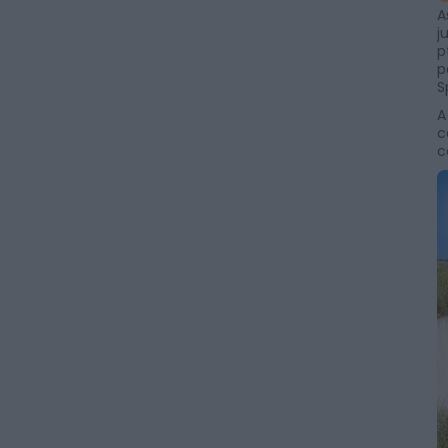
A
j
p
p
S
A
c
c