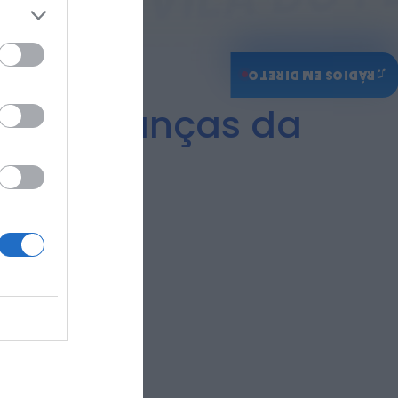
♫
RÁDIOS EM DIRETO
tas a crianças da