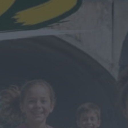
contra duas...
HOJE, 8:01
Notícias de Águeda
OuTonalidades
apresenta Bolsa de
Grupos para 2027 com
48 projetos musicais
pré-selecionados
HOJE, 0:05
Rádio Caria
Centum Cellas entra na
fase decisiva das
Novas 7 Maravilhas de
Portugal
HOJE, 23:24
Rádio Caria
ULS da Guarda recebe
quatro novas Unidades
Móveis de Saúde
HOJE, 23:17
Rádio Caria