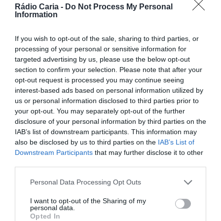
uma viagem pelo património romano do concelho, com
Rádio Caria -
Do Not Process My Personal
atividades culturais, oficinas, visitas, teatro, música, dança
Information
e momentos de recriação histórica.
Entre os dias 4 e 7 de junho, o programa inclui mercadinho,
If you wish to opt-out of the sale, sharing to third parties, or
oficina militar de treino dos legionários, cunhagem de
processing of your personal or sensitive information for
moedas da época, oficinas de cozinha, escrita e mosaicos.
A abertura oficial está marcada para o dia 4, às 16h00,
targeted advertising by us, please use the below opt-out
com a inauguração de “Os Augúrios”, seguindo-se o
section to confirm your selection. Please note that after your
encantamento de serpentes e a apresentação “Diálogo
opt-out request is processed you may continue seeing
dos Mortos e a Viagem de Menipo à Lua”.
interest-based ads based on personal information utilized by
A programação prossegue no dia 5 com o espetáculo
us or personal information disclosed to third parties prior to
“Caminhos que não marcham em linha”, uma proposta de
your opt-out. You may separately opt-out of the further
teatro e música que resulta de uma parceria do Jump
disclosure of your personal information by third parties on the
com a Escola de Música de Belmonte. No dia 6, há dança
IAB’s list of downstream participants. This information may
com “ComPasso em Centum Cellas”, pela AEC BailArte, e a
also be disclosed by us to third parties on the
IAB’s List of
peça de teatro e fogo “O Desígnio dos Deuses”.
Downstream Participants
that may further disclose it to other
third parties.
Personal Data Processing Opt Outs
I want to opt-out of the Sharing of my
personal data.
Opted In