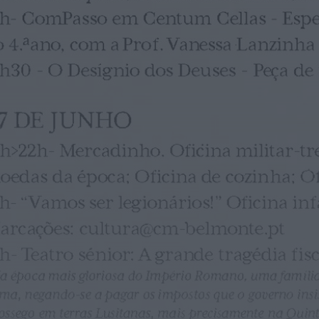
Notícias de Águeda
OuTonalidades apresenta Bolsa de
Grupos para 2027 com 48 projetos
musicais pré-selecionados
HOJE, 0:05
Rádio Caria
Centum Cellas entra na fase decisiva
das Novas 7 Maravilhas de Portugal
HOJE, 23:24
Rádio Caria
ULS da Guarda recebe quatro novas
Unidades Móveis de Saúde
HOJE, 23:17
Rádio Caria
Dois detidos por tráfico de
estupefacientes em Castelo Branco
HOJE, 23:08
Rádio Caria
Covilhã assinala Dia Internacional da