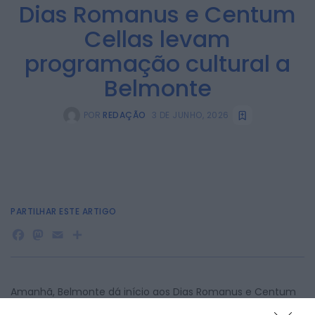
Dias Romanus e Centum
Cellas levam
programação cultural a
Belmonte
POR
REDAÇÃO
3 DE JUNHO, 2026
PARTILHAR ESTE ARTIGO
Facebook
Mastodon
Email
Share
Amanhã, Belmonte dá início aos Dias Romanus e Centum
Cellas, uma iniciativa que decorre até dia 10 e que propõe