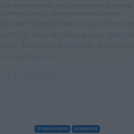
Juventude com entradas gratuitas na
Piscina Praia
HOJE, 23:01
Rádio Caria
Castelo de Belmonte recebe observação
do eclipse solar
ONTEM, 22:53
Diário Criminal
Prisão preventiva para quatro arguidos
em rede que furtava cobre das
telecomunicações....
ONTEM, 14:37
Também em:
Mundial FM
Diário Criminal
Homem detido nos Açores por suspeitas
de violação e violência doméstica
ONTEM, 14:17
BEIRA INTERIOR
BELMONTE