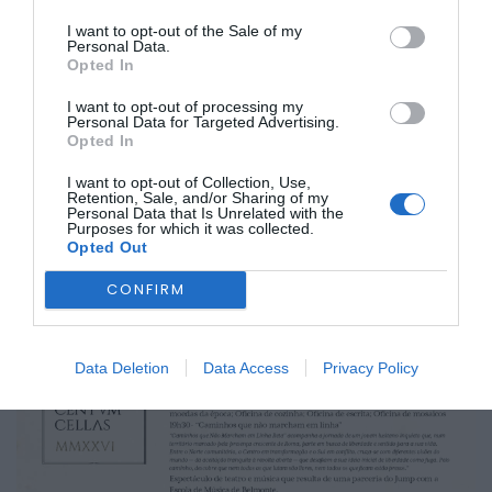
No dia 7, está prevista a oficina infantil “Vamos ser
I want to opt-out of the Sale of my
Personal Data.
legionários!”, destinada a crianças dos 4 aos 10 anos, e a
Opted In
apresentação “A grande tragédia fiscal”, pelo Teatro Sénior.
O programa continua no dia 8 com uma conversa
I want to opt-out of processing my
informal sobre as plantas do tempo dos romanos e uma
Personal Data for Targeted Advertising.
visita ao pôr do sol a Centum Cellas.
Opted In
A 9 de junho realiza-se a conferência “Cerâmica de
armazenamento para vinho e azeite em época romana na
I want to opt-out of Collection, Use,
zona de Belmonte: os casos da quinta da Fórnea e Centum
Retention, Sale, and/or Sharing of my
Personal Data that Is Unrelated with the
Cellas”. O encerramento acontece no dia 10, com uma
Purposes for which it was collected.
visita teatralizada pelos alunos da Oficina de Teatro da
Opted Out
Universidade Sénior de Caria.
CONFIRM
Data Deletion
Data Access
Privacy Policy