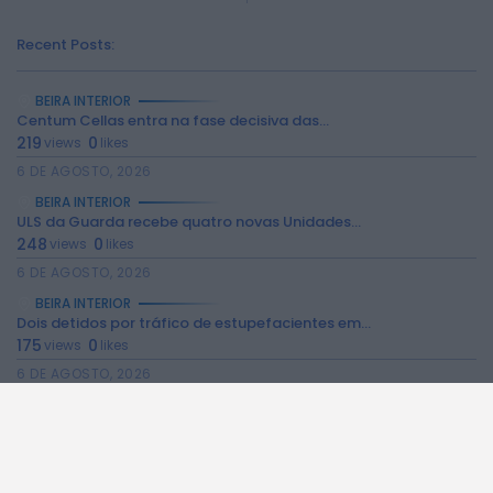
Recent Posts:
2026 Rádio Caria. Todos os direitos
reservados.
BEIRA INTERIOR
Centum Cellas entra na fase decisiva das...
219
0
views
likes
6 DE AGOSTO, 2026
BEIRA INTERIOR
ULS da Guarda recebe quatro novas Unidades...
248
0
views
likes
6 DE AGOSTO, 2026
BEIRA INTERIOR
Dois detidos por tráfico de estupefacientes em...
175
0
views
likes
6 DE AGOSTO, 2026
BEIRA INTERIOR
Covilhã assinala Dia Internacional da Juventude com...
183
0
views
likes
6 DE AGOSTO, 2026