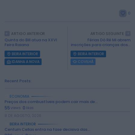
0
ARTIGO ANTERIOR
ARTIGO SEGUINTE
Quinta do Bill atua na XXVI
Férias Dó Ré Mi abrem
Feira Raiana
inscrições para crianças dos...
BEIRA INTERIOR
BEIRA INTERIOR
IDANHA A NOVA
COVILHÃ
Recent Posts:
ECONOMIA
Preços dos combustíveis podem cair mais de...
55
0
views
likes
2026 Rádio Caria. Todos os direitos
reservados.
8 DE AGOSTO, 2026
BEIRA INTERIOR
Centum Cellas entra na fase decisiva das...