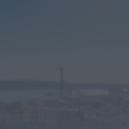
Diário Criminal
Megaoperação internacional
desmantela rede de tráfico de pessoas,
droga e armas. Há...
ONTEM, 18:22
Diário Criminal
Perseguição em alto mar termina com
recuperação de mais de 421 quilos...
ONTEM, 18:19
Diário Criminal
Acidente com dois mortos leva à
descoberta de milhares de doses de...
ONTEM, 18:13
Notícias de Águeda
Confusão envolve entre 30 e 40 pessoas
na Praia Fluvial de Bolfiar...
ONTEM, 18:09
Mundial FM
Última Hora