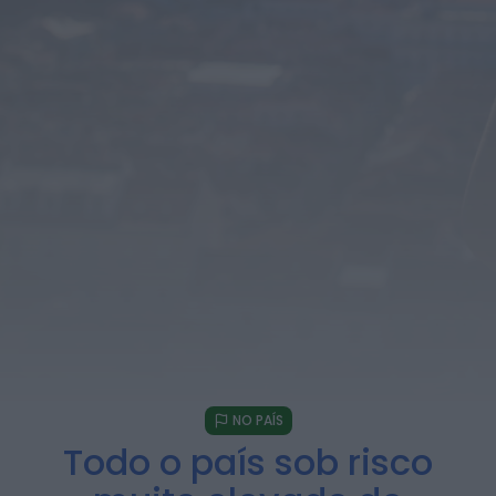
Preços dos combustíveis podem cair
mais de 12 cêntimos por litro já...
ONTEM, 15:44
Também em:
Notícias de Águeda • Notícias de
Anadia • Diário da Bairrada
+1 mais
Notícias de Águeda
Caminhada “Pé na Causa” da ABARCA
adiada devido à coincidência com
outros...
ONTEM, 15:36
Diário da Bairrada
Exposição “Santo António Militar” leva ao
Museu Militar do Buçaco uma dimensão...
ONTEM, 11:46
Mundial FM
Câmara de Viseu e nova Universidade
Politécnica reforçam cooperação e
traçam estratégia...
ONTEM, 11:43
NO PAÍS
Todo o país sob risco