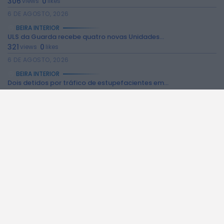
306
0
views
likes
6 DE AGOSTO, 2026
BEIRA INTERIOR
ULS da Guarda recebe quatro novas Unidades...
321
0
views
likes
6 DE AGOSTO, 2026
BEIRA INTERIOR
Dois detidos por tráfico de estupefacientes em...
244
0
views
likes
6 DE AGOSTO, 2026
BEIRA INTERIOR
Covilhã assinala Dia Internacional da Juventude com...
257
0
views
likes
6 DE AGOSTO, 2026
BEIRA INTERIOR
Castelo de Belmonte recebe observação do eclipse...
251
0
views
likes
6 DE AGOSTO, 2026
BEIRA INTERIOR
Câmara da Guarda disponibiliza novos serviços online