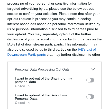
Mar e da Atmosfera (IPMA).
processing of your personal or sensitive information for
O alerta abrange todo o território nacional e surge numa
targeted advertising by us, please use the below opt-out
altura em que o país atravessa um período de
section to confirm your selection. Please note that after your
temperaturas elevadas, associado a condições
opt-out request is processed you may continue seeing
atmosféricas favoráveis a uma maior intensidade da
interest-based ads based on personal information utilized by
radiação solar.
us or personal information disclosed to third parties prior to
De acordo com a informação divulgada pelo IPMA, a escala
your opt-out. You may separately opt-out of the further
de radiação ultravioleta é composta por cinco níveis de
disclosure of your personal information by third parties on the
risco, variando entre baixo e extremo. Atualmente, todas
IAB’s list of downstream participants. This information may
as regiões portuguesas encontram-se no segundo
also be disclosed by us to third parties on the
IAB’s List of
patamar mais elevado da escala, correspondente ao risco
muito elevado.
Downstream Participants
that may further disclose it to other
third parties.
Perante este cenário, as autoridades recomendam a
adoção de medidas de proteção reforçadas,
Personal Data Processing Opt Outs
nomeadamente a utilização de óculos de sol com filtro UV,
chapéu, vestuário adequado que cubra a pele, guarda-sol
I want to opt-out of the Sharing of my
e protetor solar. É ainda aconselhado evitar a exposição
personal data.
prolongada ao sol, sobretudo durante as horas de maior
Opted In
intensidade da radiação, e proteger particularmente
crianças e idosos.
I want to opt-out of the Sale of my
Além da radiação UV, o país continua a ser afetado por
Personal Data.
Opted In
uma vaga de calor que deverá prolongar-se pelo menos
até sábado. As previsões apontam para temperaturas