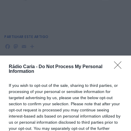
PARTILHAR ESTE ARTIGO
Facebook
Mastodon
Email
Share
Rádio Caria -
Do Not Process My Personal
O calor vai intensificar-se durante o fim de semana em
Information
várias regiões do país, levando o Instituto Português do Mar
e da Atmosfera (IPMA) a emitir aviso amarelo para sete
If you wish to opt-out of the sale, sharing to third parties, or
distritos de Portugal continental devido à persistência de
temperaturas máximas elevadas.
processing of your personal or sensitive information for
targeted advertising by us, please use the below opt-out
De acordo com o IPMA, os distritos de Bragança, Vila Real,
section to confirm your selection. Please note that after your
Guarda, Castelo Branco, Portalegre, Évora e Beja estarão
sob aviso amarelo entre as 09h00 de sábado e as 18h00 de
opt-out request is processed you may continue seeing
domingo.
interest-based ads based on personal information utilized by
us or personal information disclosed to third parties prior to
O aviso amarelo, o menos grave numa escala de três
níveis, é emitido quando as condições meteorológicas
your opt-out. You may separately opt-out of the further