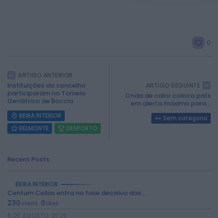
0
ARTIGO ANTERIOR
Instituições do concelho
ARTIGO SEGUINTE
participaram no Torneio
Onda de calor coloca país
Geriátrico de Boccia
em alerta máximo para...
BEIRA INTERIOR
Sem categoria
BELMONTE
DESPORTO
Recent Posts:
BEIRA INTERIOR
Centum Cellas entra na fase decisiva das...
230
0
views
likes
6 DE AGOSTO, 2026