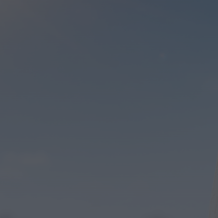
OuTonalidades apresenta Bolsa de
Grupos para 2027 com 48 projetos
musicais pré-selecionados
HOJE, 0:05
Rádio Caria
Centum Cellas entra na fase decisiva
das Novas 7 Maravilhas de Portugal
HOJE, 23:24
Rádio Caria
ULS da Guarda recebe quatro novas
Unidades Móveis de Saúde
HOJE, 23:17
Rádio Caria
Dois detidos por tráfico de
estupefacientes em Castelo Branco
HOJE, 23:08
Rádio Caria
Covilhã assinala Dia Internacional da