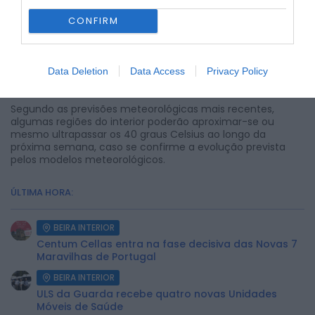
intenso que deverá marcar os próximos dias.
CONFIRM
As autoridades de saúde recomendam cuidados
acrescidos durante os períodos de maior calor,
nomeadamente a ingestão frequente de água, a
permanência em locais frescos sempre que possível e a
Data Deletion
Data Access
Privacy Policy
proteção especial de crianças, idosos e pessoas com
doenças crónicas.
Segundo as previsões meteorológicas mais recentes,
algumas regiões do interior poderão aproximar-se ou
mesmo ultrapassar os 40 graus Celsius ao longo da
próxima semana, caso se confirme a evolução prevista
pelos modelos meteorológicos.
ÚLTIMA HORA:
BEIRA INTERIOR
Centum Cellas entra na fase decisiva das Novas 7
Maravilhas de Portugal
BEIRA INTERIOR
ULS da Guarda recebe quatro novas Unidades
Móveis de Saúde