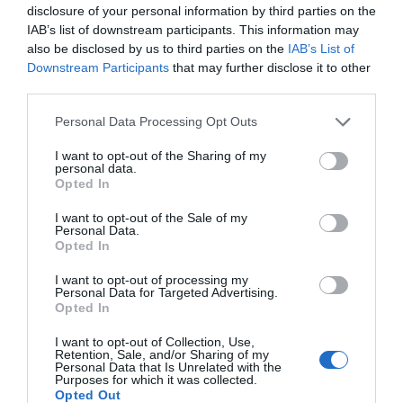
apresentam risco para determinadas atividades, exigindo
disclosure of your personal information by third parties on the
especial atenção por parte da população e das
IAB’s list of downstream participants. This information may
autoridades.
also be disclosed by us to third parties on the
IAB’s List of
A previsão aponta para uma subida gradual das
Downstream Participants
that may further disclose it to other
temperaturas a partir deste sábado, sendo esperado que o
third parties.
tempo quente se prolongue durante a próxima semana
em grande parte do território nacional.
Personal Data Processing Opt Outs
I want to opt-out of the Sharing of my
personal data.
Opted In
I want to opt-out of the Sale of my
Personal Data.
Opted In
I want to opt-out of processing my
Para esta sexta-feira, o IPMA prevê céu pouco nublado ou
Personal Data for Targeted Advertising.
limpo, com alguma nebulosidade no litoral oeste durante a
Opted In
manhã e vento fraco a moderado. As temperaturas
mínimas deverão variar entre os 13 graus Celsius em Viana
I want to opt-out of Collection, Use,
do Castelo e os 21 graus em Faro e Portalegre.
Retention, Sale, and/or Sharing of my
Personal Data that Is Unrelated with the
Já as máximas deverão oscilar entre os 22 graus em Aveiro
Purposes for which it was collected.
e os 37 graus em Évora, antecipando o cenário de calor
Opted Out