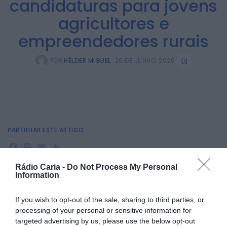
candidaturas para jovens
agricultores e
empreendedores rurais
POR
HÉLDER MIGUEL
26 DE JUNHO, 2026
PARTILHAR ESTE ARTIGO
Facebook
Mastodon
Email
Share
Rádio Caria -
Do Not Process My Personal
Information
Estão abertas até 16 de agosto as candidaturas ao Rural
Innovation Challenges, um concurso promovido pela
If you wish to opt-out of the sale, sharing to third parties, or
Associação dos Jovens Agricultores de Portugal, que
processing of your personal or sensitive information for
pretende dar visibilidade ao potencial dos territórios rurais e
targeted advertising by us, please use the below opt-out
incentivar o empreendedorismo, a inovação e a criação de