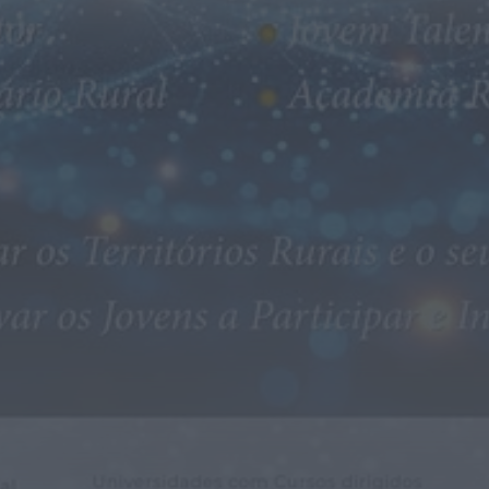
Diário Criminal
PJ detém homem por suspeitas de
tráfico de droga em operação que...
HOJE, 14:15
Notícias de Águeda
Passagem inferior da Cerâmica do Alto
reabre ao trânsito e marca avanço...
HOJE, 11:52
Vídeo TVC
Passagem inferior da Cerâmica do Alto
reabre ao trânsito uma das maiores...
HOJE, 11:50
Notícias de Águeda
AD Valonguense analisa entrada na Liga
SABSEG após convite da Associação de...
HOJE, 11:15
Notícias de Águeda