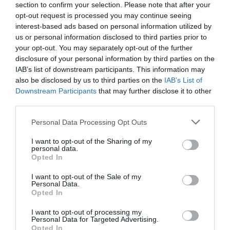
section to confirm your selection. Please note that after your
novos negócios.
opt-out request is processed you may continue seeing
A iniciativa desafia jovens a apresentarem projetos
interest-based ads based on personal information utilized by
inovadores ligados ao mundo rural, contribuindo para a
us or personal information disclosed to third parties prior to
dinamização económica, social e ambiental destes
your opt-out. You may separately opt-out of the further
territórios.
disclosure of your personal information by third parties on the
O concurso está dividido em quatro categorias: Jovem
IAB’s list of downstream participants. This information may
Agricultor, Jovem Empresário Rural, Jovem Talento Agro-
also be disclosed by us to third parties on the
IAB’s List of
Rural e Academia Rural.
Downstream Participants
that may further disclose it to other
third parties.
Personal Data Processing Opt Outs
I want to opt-out of the Sharing of my
personal data.
Opted In
I want to opt-out of the Sale of my
Para além do reconhecimento público, os 12 melhores
Personal Data.
projetos, três por cada categoria, serão distinguidos com
Opted In
prémios num montante global superior a 20 mil euros.
O Rural Innovation Challenges tem como principais
I want to opt-out of processing my
Personal Data for Targeted Advertising.
objetivos divulgar os territórios rurais e o seu potencial,
Opted In