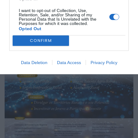
incentivar os jovens a participar e investir, e estimular
novas ideias capazes de valorizar o setor agrícola, o
I want to opt-out of Collection, Use,
empreendedorismo rural e o desenvolvimento sustentável.
Retention, Sale, and/or Sharing of my
Personal Data that Is Unrelated with the
As candidaturas decorrem até 16 de agosto e podem ser
Purposes for which it was collected.
feitas através da página oficial da iniciativa.
Opted Out
CONFIRM
Data Deletion
Data Access
Privacy Policy