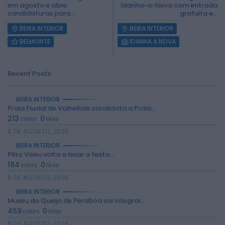
em agosto e abre
Idanha-a-Nova com entrada
candidaturas para...
gratuita e...
BEIRA INTERIOR
BEIRA INTERIOR
BELMONTE
IDANHA A NOVA
Recent Posts:
BEIRA INTERIOR
Praia Fluvial de Valhelhas candidata a Praia...
213
0
views
likes
6 DE AGOSTO, 2026
2026 Rádio Caria. Todos os direitos
reservados.
BEIRA INTERIOR
Pêro Viseu volta a levar a festa...
184
0
views
likes
6 DE AGOSTO, 2026
BEIRA INTERIOR
Museu do Queijo de Peraboa vai integrar...
459
0
views
likes
6 DE AGOSTO, 2026