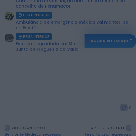
Campanha de vacinação antirrábica decorre no
concelho de Penamacor
BEIRA INTERIOR
Ambulância de emergência médica vai manter-se
no Fundão
BEIRA INTERIOR
♫
RÁDIOS EM DIRETO
Espaço degradado em Malpique recuperado pela
Junta de Freguesia de Caria
0
ARTIGO ANTERIOR
ARTIGO SEGUINTE
Belmonte Medieval regressa
Feira Raiana regressa a