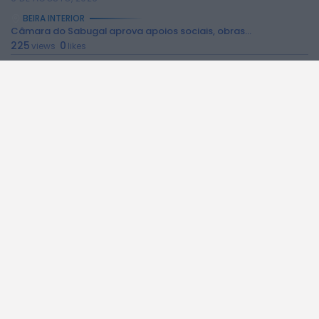
BEIRA INTERIOR
Câmara do Sabugal aprova apoios sociais, obras...
225
0
views
likes
6 DE AGOSTO, 2026
BEIRA INTERIOR
Campanha de vacinação antirrábica decorre no concelho...
203
0
views
likes
6 DE AGOSTO, 2026
BEIRA INTERIOR
Ambulância de emergência médica vai manter-se no...
285
0
views
likes
6 DE AGOSTO, 2026
BEIRA INTERIOR
Espaço degradado em Malpique recuperado pela Junta...
292
0
views
likes
6 DE AGOSTO, 2026
BEIRA INTERIOR
“Ritmos do Mundo” leva aula de dança...
278
0
views
likes