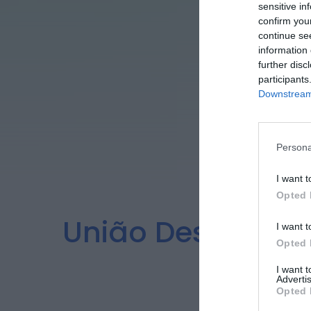
sensitive in
confirm you
continue se
information 
further disc
participants
Downstream 
Persona
I want t
Opted 
União Desportiva
I want t
Opted 
I want 
Advertis
Opted 