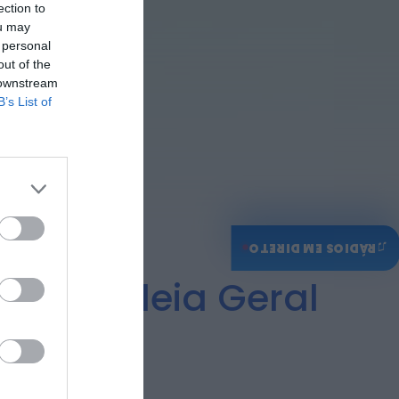
ection to
ONTEM, 14:15
ou may
Notícias de Águeda
 personal
Passagem inferior da
out of the
Cerâmica do Alto
 downstream
reabre ao trânsito e
B’s List of
marca avanço...
ONTEM, 11:52
♫
RÁDIOS EM DIRETO
 Assembleia Geral