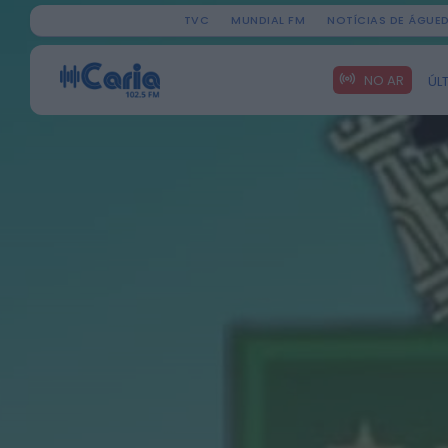
TVC
MUNDIAL FM
NOTÍCIAS DE ÁGUE
Search
NO AR
ÚL
for: