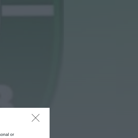
recebe observação do
eclipse solar
ONTEM, 22:53
Diário Criminal
Prisão preventiva para
quatro arguidos em
rede que furtava cobre
das
telecomunicações....
ONTEM, 14:37
Também em:
Mundial FM
Diário Criminal
Homem detido nos
Açores por suspeitas de
violação e violência
doméstica
ONTEM, 14:17
Diário Criminal
PJ detém homem por
suspeitas de tráfico de
droga em operação
sonal or
que...