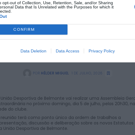
o opt-out of Collection, Use, Retention, Sale, and/or Sharing
ersonal Data that Is Unrelated with the Purposes for which it
lected.
Out
CONFIRM
Data Deletion
Data Access
Privacy Policy
POR
HÉLDER MIGUEL
1 DE JULHO, 2026
 União Desportiva de Belmonte vai realizar uma Assembleia Gera
xtraordinária no próximo domingo, dia 5 de julho, pelas 20h30, n
ede do clube.
 reunião terá como ponto único da ordem de trabalhos a
presentação, discussão e deliberação sobre os novos Estatutos
a União Desportiva de Belmonte.