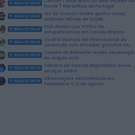
Centum Cellas entra na fase decisiva da
BEIRA INTERIOR
Novas 7 Maravilhas de Portugal
ULS da Guarda recebe quatro novas
BEIRA INTERIOR
Unidades Móveis de Saúde
Dois detidos por tráfico de
BEIRA INTERIOR
estupefacientes em Castelo Branco
Covilhã assinala Dia Internacional da
BEIRA INTERIOR
Juventude com entradas gratuitas na
Piscina Praia
Castelo de Belmonte recebe observaçã
BEIRA INTERIOR
do eclipse solar
Câmara da Guarda disponibiliza novos
BEIRA INTERIOR
serviços online
Observações astronómicas em
BEIRA INTERIOR
Penamacor a 12 de agosto