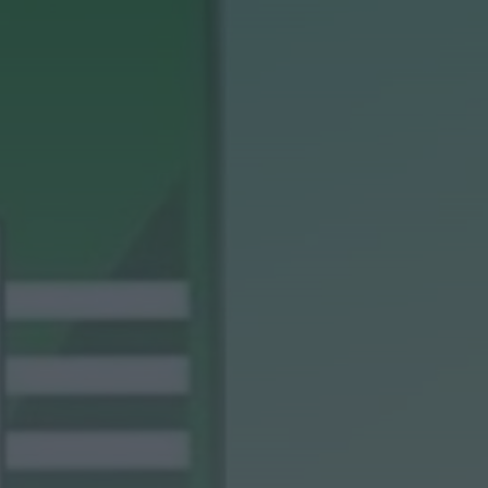
Portugal
HOJE, 23:24
Rádio Caria
ULS da Guarda recebe
quatro novas Unidades
Móveis de Saúde
HOJE, 23:17
Rádio Caria
Dois detidos por tráfico
de estupefacientes em
Castelo Branco
HOJE, 23:08
Rádio Caria
Covilhã assinala Dia
Internacional da
Juventude com
entradas gratuitas na
Piscina Praia
HOJE, 23:01
Rádio Caria
Castelo de Belmonte