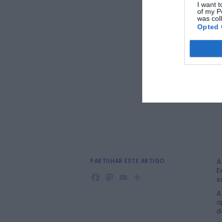
I want t
of my P
was col
Opted 
PARTILHAR ESTE ARTIGO
A
E
Facebook
Mastodon
Email
Share
s
A
a
d