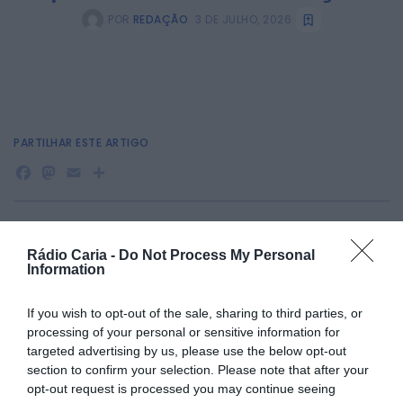
POR
REDAÇÃO
3 DE JULHO, 2026
PARTILHAR ESTE ARTIGO
Facebook
Mastodon
Email
Share
A Escola de Música do Centro Cultural Pedro Álvares Cabral,
Rádio Caria -
Do Not Process My Personal
em Belmonte, tem abertas as inscrições para o Curso de
Information
Dança do ano letivo 2026/2027.
A formação funciona em regime livre e inclui as vertentes
If you wish to opt-out of the sale, sharing to third parties, or
de Ballet e Dança Criativa, proporcionando aos alunos uma
processing of your personal or sensitive information for
oportunidade de aprendizagem, expressão artística e
desenvolvimento através da dança.
targeted advertising by us, please use the below opt-out
section to confirm your selection. Please note that after your
opt-out request is processed you may continue seeing