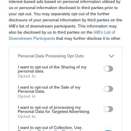
interest-based ads based on personal information utilized by
us or personal information disclosed to third parties prior to
your opt-out. You may separately opt-out of the further
disclosure of your personal information by third parties on the
IAB’s list of downstream participants. This information may
also be disclosed by us to third parties on the
IAB’s List of
Downstream Participants
that may further disclose it to other
As inscrições podem ser feitas através do QR Code
third parties.
disponível no cartaz da iniciativa.
Para mais informações, os interessados podem contactar
Personal Data Processing Opt Outs
a Escola de Música através do telefone 966 188 674 ou do
email
geral@escolamusicabelmonte.pt
.
I want to opt-out of the Sharing of my
personal data.
Opted In
I want to opt-out of the Sale of my
Personal Data.
Opted In
I want to opt-out of processing my
Personal Data for Targeted Advertising.
Opted In
I want to opt-out of Collection, Use,