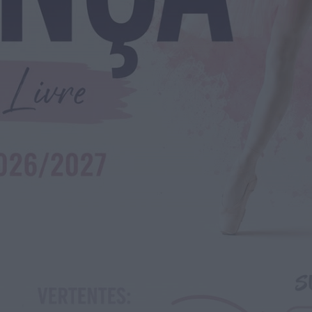
Rádio Caria
ULS da Guarda recebe quatro novas
Unidades Móveis de Saúde
HOJE, 23:17
Rádio Caria
Dois detidos por tráfico de
estupefacientes em Castelo Branco
HOJE, 23:08
Rádio Caria
Covilhã assinala Dia Internacional da
Juventude com entradas gratuitas na
Piscina Praia
HOJE, 23:01
Rádio Caria
Castelo de Belmonte recebe observação
do eclipse solar
ONTEM, 22:53
Diário Criminal
Prisão preventiva para quatro arguidos
em rede que furtava cobre das