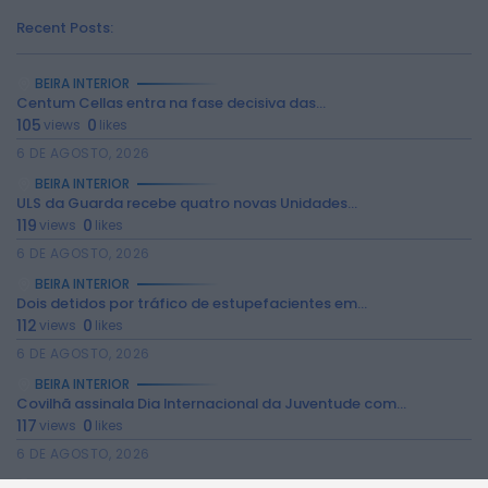
Recent Posts:
BEIRA INTERIOR
Centum Cellas entra na fase decisiva das...
105
0
views
likes
6 DE AGOSTO, 2026
BEIRA INTERIOR
2026 Rádio Caria. Todos os direitos
ULS da Guarda recebe quatro novas Unidades...
reservados.
119
0
views
likes
6 DE AGOSTO, 2026
BEIRA INTERIOR
Dois detidos por tráfico de estupefacientes em...
112
0
views
likes
6 DE AGOSTO, 2026
BEIRA INTERIOR
Covilhã assinala Dia Internacional da Juventude com...
117
0
views
likes
6 DE AGOSTO, 2026
BEIRA INTERIOR