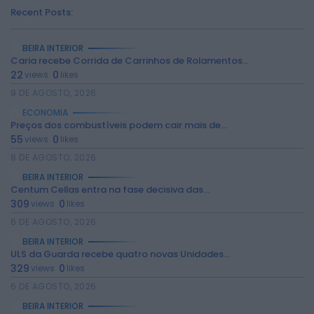
Recent Posts:
BEIRA INTERIOR
Caria recebe Corrida de Carrinhos de Rolamentos...
22
0
views
likes
9 DE AGOSTO, 2026
ECONOMIA
Preços dos combustíveis podem cair mais de...
55
0
views
likes
8 DE AGOSTO, 2026
BEIRA INTERIOR
Centum Cellas entra na fase decisiva das...
309
0
views
likes
2026 Rádio Caria. Todos os direitos
reservados.
6 DE AGOSTO, 2026
BEIRA INTERIOR
ULS da Guarda recebe quatro novas Unidades...
329
0
views
likes
6 DE AGOSTO, 2026
BEIRA INTERIOR