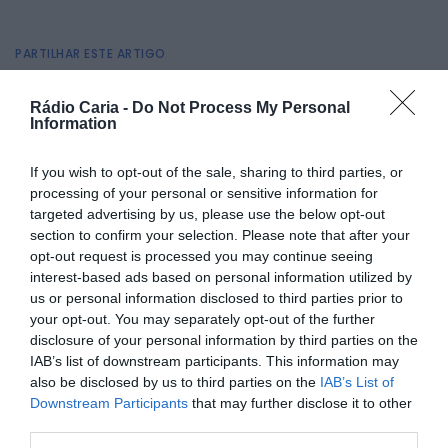
PARTILHAR ESTE ARTIGO
Facebook
Mastodon
Email
Share
Rádio Caria -
Do Not Process My Personal
Information
As Piscinas Municipais de Belmonte vão abrir ao público no
If you wish to opt-out of the sale, sharing to third parties, or
próximo dia 4 de julho, sábado.
processing of your personal or sensitive information for
A Junta de Freguesia de Belmonte informa que a abertura
targeted advertising by us, please use the below opt-out
foi marcada para esta data devido a motivos técnicos.
section to confirm your selection. Please note that after your
opt-out request is processed you may continue seeing
interest-based ads based on personal information utilized by
us or personal information disclosed to third parties prior to
your opt-out. You may separately opt-out of the further
disclosure of your personal information by third parties on the
IAB’s list of downstream participants. This information may
also be disclosed by us to third parties on the
IAB’s List of
Downstream Participants
that may further disclose it to other
Com a abertura da época balnear, o espaço volta a estar
third parties.
disponível para todos os que procuram momentos de lazer