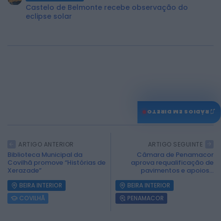
Castelo de Belmonte recebe observação do
eclipse solar
♫
0
RÁDIOS EM DIRETO
ARTIGO ANTERIOR
ARTIGO SEGUINTE
Biblioteca Municipal da
Câmara de Penamacor
Covilhã promove “Histórias de
aprova requalificação de
Xerazade”
pavimentos e apoios...
BEIRA INTERIOR
BEIRA INTERIOR
COVILHÃ
PENAMACOR