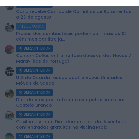
BEIRA INTERIOR
Caria recebe Corrida de Carrinhos de Rolamentos
a 23 de agosto
ECONOMIA
Preços dos combustíveis podem cair mais de 12
cêntimos por litro já...
BEIRA INTERIOR
Centum Cellas entra na fase decisiva das Novas 7
Maravilhas de Portugal
BEIRA INTERIOR
ULS da Guarda recebe quatro novas Unidades
Móveis de Saúde
BEIRA INTERIOR
Dois detidos por tráfico de estupefacientes em
Castelo Branco
BEIRA INTERIOR
Covilhã assinala Dia Internacional da Juventude
com entradas gratuitas na Piscina Praia
BEIRA INTERIOR