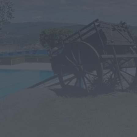
Megaoperação internacional
desmantela rede de tráfico de pessoas,
droga e armas. Há...
ONTEM, 18:22
Diário Criminal
Perseguição em alto mar termina com
recuperação de mais de 421 quilos...
ONTEM, 18:19
Diário Criminal
Acidente com dois mortos leva à
descoberta de milhares de doses de...
ONTEM, 18:13
Notícias de Águeda
Confusão envolve entre 30 e 40 pessoas
na Praia Fluvial de Bolfiar...
ONTEM, 18:09
Mundial FM
Última Hora
Preços dos combustíveis podem cair