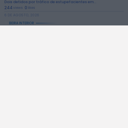
Dois detidos por tráfico de estupefacientes em...
244
0
views
likes
6 DE AGOSTO, 2026
BEIRA INTERIOR
Covilhã assinala Dia Internacional da Juventude com...
257
0
views
likes
6 DE AGOSTO, 2026
BEIRA INTERIOR
Castelo de Belmonte recebe observação do eclipse...
258
0
views
likes
6 DE AGOSTO, 2026
BEIRA INTERIOR
Câmara da Guarda disponibiliza novos serviços online
218
0
views
likes
6 DE AGOSTO, 2026
A RÁDIO
NOTÍCIAS