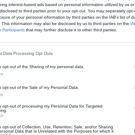
eing interest-based ads based on personal information utilized by us or
disclosed to third parties prior to your opt-out. You may separately opt-
losure of your personal information by third parties on the IAB’s list of
. This information may also be disclosed by us to third parties on the
IA
Participants
that may further disclose it to other third parties.
l Data Processing Opt Outs
o opt-out of the Sharing of my personal data.
In
BEIRA INTERIOR
COVILHÃ
andeza e decadência d
o opt-out of the Sale of my Personal Data.
In
te na Galeria António
to opt-out of processing my Personal Data for Targeted
ing.
In
o opt-out of Collection, Use, Retention, Sale, and/or Sharing
ersonal Data that Is Unrelated with the Purposes for which it