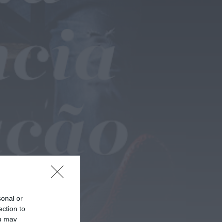
14...
HOJE, 9:11
Rádio Caria
Museu do Queijo de
Peraboa vai integrar
rede de Clubes UNESCO
HOJE, 7:01
sonal or
ection to
ou may