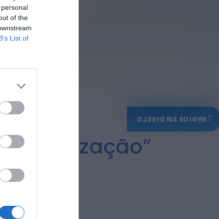
 personal
out of the
 downstream
B’s List of
♫
RÁDIOS EM DIRETO
a civilização”
 Lopes