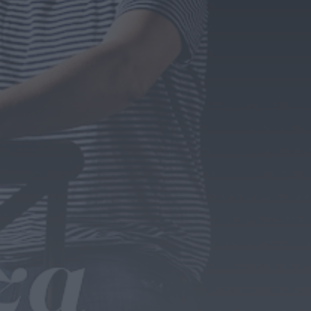
Notícias de Águeda
AD Valonguense
analisa entrada na
Liga SABSEG após
convite da Associação
de...
HOJE, 11:15
Notícias de Águeda
União de Freguesias de
Travassô e Óis da
Ribeira apela à
regularização...
HOJE, 10:39
Rádio Caria
Praia Fluvial de
Valhelhas candidata a
Praia Fluvial do Ano
HOJE, 9:17
Rádio Caria
Pêro Viseu volta a levar
a festa para a rua de