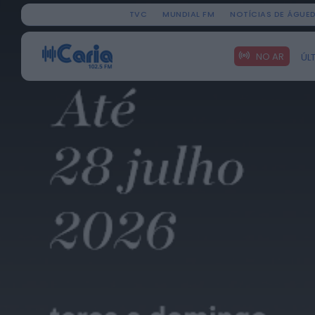
TVC
MUNDIAL FM
NOTÍCIAS DE ÁGUE
Search
NO AR
ÚL
for: