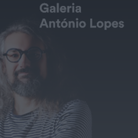
Açores por suspeitas de
violação e violência
doméstica
HOJE, 14:17
Diário Criminal
PJ detém homem por
suspeitas de tráfico de
droga em operação
que...
HOJE, 14:15
Notícias de Águeda
Passagem inferior da
Cerâmica do Alto
reabre ao trânsito e
marca avanço...
HOJE, 11:52
Vídeo TVC
Passagem inferior da
Cerâmica do Alto
reabre ao trânsito uma
das maiores...
HOJE, 11:50