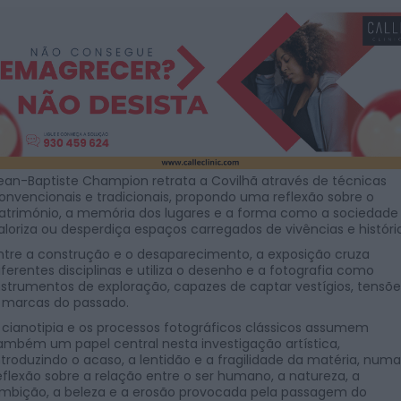
ean-Baptiste Champion retrata a Covilhã através de técnicas
onvencionais e tradicionais, propondo uma reflexão sobre o
atrimónio, a memória dos lugares e a forma como a sociedade
aloriza ou desperdiça espaços carregados de vivências e história
ntre a construção e o desaparecimento, a exposição cruza
iferentes disciplinas e utiliza o desenho e a fotografia como
nstrumentos de exploração, capazes de captar vestígios, tensõe
 marcas do passado.
 cianotipia e os processos fotográficos clássicos assumem
ambém um papel central nesta investigação artística,
ntroduzindo o acaso, a lentidão e a fragilidade da matéria, numa
eflexão sobre a relação entre o ser humano, a natureza, a
mbição, a beleza e a erosão provocada pela passagem do