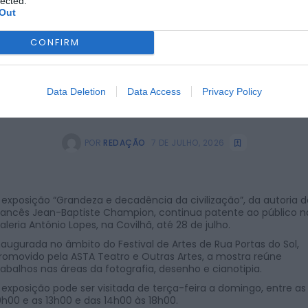
lected.
Out
CONFIRM
Data Deletion
Data Access
Privacy Policy
POR
REDAÇÃO
7 DE JULHO, 2026
 exposição “Grandeza e decadência da civilização”, da autoria d
rancês Jean-Baptiste Champion, continua patente ao público n
aleria António Lopes, na Covilhã, até 28 de julho.
naugurada no âmbito do Festival de Artes de Rua Portas do Sol,
romovido pela ASTA Teatro e Outras Artes, a mostra reúne
rabalhos nas áreas da fotografia, desenho e cianotipia.
 exposição pode ser visitada de terça-feira a domingo, entre as
0h00 e as 13h00 e das 14h00 às 18h00.