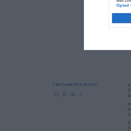
was col
Opted 
PARTILHAR ESTE ARTIGO
A
f
Facebook
Mastodon
Email
Share
G
I
p
t
A
1