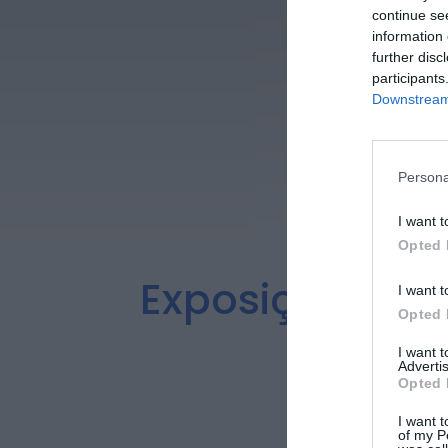
continue se
information 
further disc
participants
Downstream 
Persona
I want t
Opted 
Exposição “Gr
I want t
Opted 
paten
I want 
Advertis
Opted 
I want t
of my P