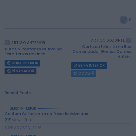
0
ARTIGO SEGUINTE
ARTIGO ANTERIOR
Corte de trânsito na Rua
Xutos & Pontapés atuam na
Comendador Gomes Correia
Feira Terras do Lince...
entre...
BEIRA INTERIOR
BEIRA INTERIOR
PENAMACOR
COVILHÃ
Recent Posts:
BEIRA INTERIOR
Centum Cellas entra na fase decisiva das...
2026 Rádio Caria. Todos os direitos
219
0
views
likes
reservados.
6 DE AGOSTO, 2026