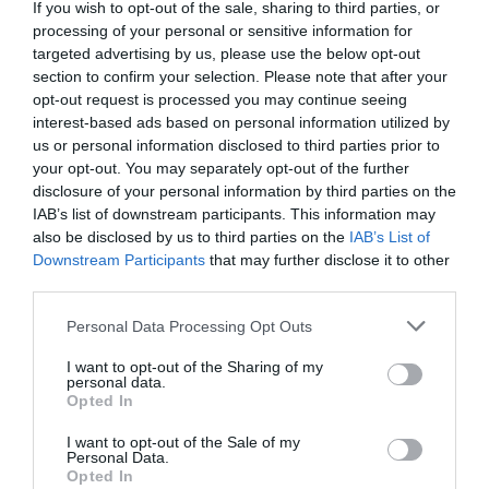
comunicada nem autorizada pela Junta de Freguesia, não
If you wish to opt-out of the sale, sharing to third parties, or
tendo sido solicitado qualquer parecer ou autorização para
processing of your personal or sensitive information for
a sua colocação em espaço sob a responsabilidade da
targeted advertising by us, please use the below opt-out
entidade.
section to confirm your selection. Please note that after your
A Junta adianta ainda que, após contactos efetuados, o
opt-out request is processed you may continue seeing
CROA — Centro de Recolha Oficial de Animais — também
interest-based ads based on personal information utilized by
não tem conhecimento desta iniciativa, nem autorizou a
us or personal information disclosed to third parties prior to
utilização do seu nome ou qualquer referência à sua
your opt-out. You may separately opt-out of the further
colaboração.
disclosure of your personal information by third parties on the
IAB’s list of downstream participants. This information may
also be disclosed by us to third parties on the
IAB’s List of
Downstream Participants
that may further disclose it to other
third parties.
Personal Data Processing Opt Outs
I want to opt-out of the Sharing of my
A Junta de Freguesia do Ferro reconhece e valoriza
personal data.
Opted In
iniciativas que promovam o bem-estar animal, mas
sublinha que qualquer ação em espaço público deve ser
previamente articulada e autorizada pelas entidades
I want to opt-out of the Sale of my
Personal Data.
competentes, de forma a garantir legalidade,
Opted In
transparência e responsabilidade.