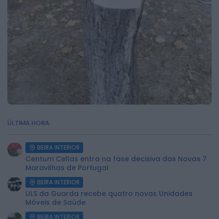
ÚLTIMA HORA:
BEIRA INTERIOR
Centum Cellas entra na fase decisiva das Novas 7
Maravilhas de Portugal
BEIRA INTERIOR
ULS da Guarda recebe quatro novas Unidades
Móveis de Saúde
BEIRA INTERIOR