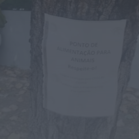
Notícias de Águeda
OuTonalidades apresenta Bolsa de
Grupos para 2027 com 48 projetos
musicais pré-selecionados
HOJE, 0:05
Rádio Caria
Centum Cellas entra na fase decisiva
das Novas 7 Maravilhas de Portugal
HOJE, 23:24
Rádio Caria
ULS da Guarda recebe quatro novas
Unidades Móveis de Saúde
HOJE, 23:17
Rádio Caria
Dois detidos por tráfico de
estupefacientes em Castelo Branco
HOJE, 23:08
Rádio Caria
Covilhã assinala Dia Internacional da