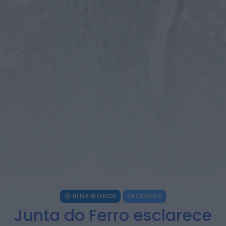
Juventude com entradas gratuitas na
Piscina Praia
HOJE, 23:01
Rádio Caria
Castelo de Belmonte recebe observação
do eclipse solar
ONTEM, 22:53
Diário Criminal
Prisão preventiva para quatro arguidos
em rede que furtava cobre das
telecomunicações....
ONTEM, 14:37
Também em:
Mundial FM
Diário Criminal
Homem detido nos Açores por suspeitas
de violação e violência doméstica
ONTEM, 14:17
BEIRA INTERIOR
COVILHÃ
Junta do Ferro esclarece