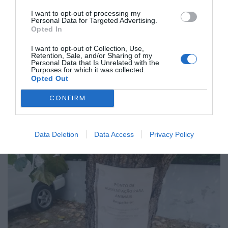
A autarquia vai agora diligenciar no sentido de apurar a
I want to opt-out of processing my
origem da situação e tomar as medidas consideradas
Personal Data for Targeted Advertising.
adequadas.
Opted In
Foto – JF Ferro
I want to opt-out of Collection, Use,
Retention, Sale, and/or Sharing of my
Personal Data that Is Unrelated with the
Purposes for which it was collected.
Opted Out
CONFIRM
Data Deletion
Data Access
Privacy Policy