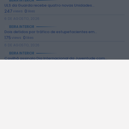
BEIRA INTERIOR
ULS da Guarda recebe quatro novas Unidades...
247
0
views
likes
6 DE AGOSTO, 2026
BEIRA INTERIOR
Dois detidos por tráfico de estupefacientes em...
175
0
views
likes
6 DE AGOSTO, 2026
BEIRA INTERIOR
Covilhã assinala Dia Internacional da Juventude com...
183
0
views
likes
6 DE AGOSTO, 2026
BEIRA INTERIOR
Castelo de Belmonte recebe observação do eclipse...
173
0
views
likes
6 DE AGOSTO, 2026
BEIRA INTERIOR
Câmara da Guarda disponibiliza novos serviços online
172
0
views
likes
6 DE AGOSTO, 2026