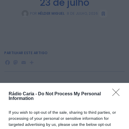
23 de julho
POR
HÉLDER MIGUEL
8 DE JULHO, 2026
PARTILHAR ESTE ARTIGO
Facebook
Mastodon
Email
Share
O Estádio Municipal de Belmonte recebe, no próximo dia 23
de julho, pelas 10h00, um Open Day do SC Braga, dirigido a
Rádio Caria -
Do Not Process My Personal
crianças e jovens dos 7 aos 16 anos.
Information
A iniciativa será orientada por treinadores da Cidade
Desportiva do SC Braga e pretende proporcionar um treino
If you wish to opt-out of the sale, sharing to third parties, or
de observação e captação de talentos, no âmbito da
processing of your personal or sensitive information for
Escola de Futebol Guerreiros do Futuro | U.D. Belmonte, em
targeted advertising by us, please use the below opt-out
parceria com o clube bracarense.