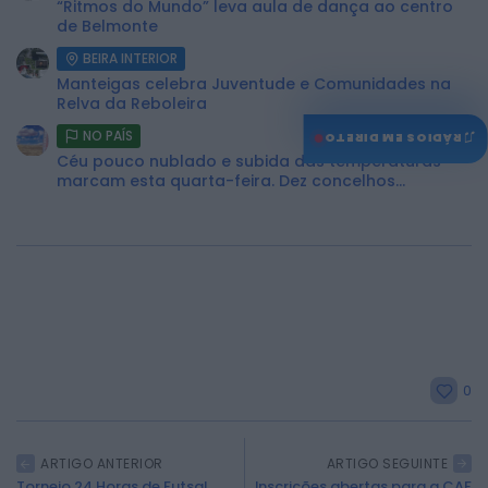
“Ritmos do Mundo” leva aula de dança ao centro
de Belmonte
BEIRA INTERIOR
Manteigas celebra Juventude e Comunidades na
Relva da Reboleira
♫
NO PAÍS
RÁDIOS EM DIRETO
Céu pouco nublado e subida das temperaturas
marcam esta quarta-feira. Dez concelhos...
0
ARTIGO ANTERIOR
ARTIGO SEGUINTE
Torneio 24 Horas de Futsal
Inscrições abertas para a CAF