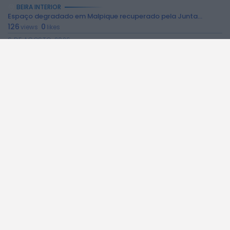
BEIRA INTERIOR
Espaço degradado em Malpique recuperado pela Junta...
126
0
views
likes
6 DE AGOSTO, 2026
BEIRA INTERIOR
“Ritmos do Mundo” leva aula de dança...
220
0
views
likes
5 DE AGOSTO, 2026
BEIRA INTERIOR
Manteigas celebra Juventude e Comunidades na Relva...
202
0
views
likes
5 DE AGOSTO, 2026
NO PAÍS
Céu pouco nublado e subida das temperaturas...
52
0
views
likes
5 DE AGOSTO, 2026
BEIRA INTERIOR
Penta Clube da Covilhã conquista vários pódios...
289
0
views
likes
5 DE AGOSTO, 2026