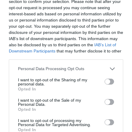
section to confirm your selection. Please note that after your
A participação é gratuita, mas a inscrição é obrigatória,
opt-out request is processed you may continue seeing
uma vez que as vagas são limitadas.
interest-based ads based on personal information utilized by
us or personal information disclosed to third parties prior to
your opt-out. You may separately opt-out of the further
disclosure of your personal information by third parties on the
IAB’s list of downstream participants. This information may
also be disclosed by us to third parties on the
IAB’s List of
Downstream Participants
that may further disclose it to other
third parties.
O treino é aberto a jovens atletas, independentemente do
Personal Data Processing Opt Outs
clube onde joguem atualmente, sendo uma oportunidade
para mostrar talento, evoluir e contactar com a
I want to opt-out of the Sharing of my
metodologia de formação de um dos principais clubes
personal data.
portugueses.
Opted In
A organização informa ainda que não será permitida a
I want to opt-out of the Sale of my
utilização de equipamentos de treino com referências a
Personal Data.
outros clubes. Os participantes deverão apresentar-se
Opted In
com equipamento da U.D. Belmonte, do SC Braga ou com
equipamento neutro, sem logótipos ou emblemas de
I want to opt-out of processing my
outros clubes.
Personal Data for Targeted Advertising.
Opted In