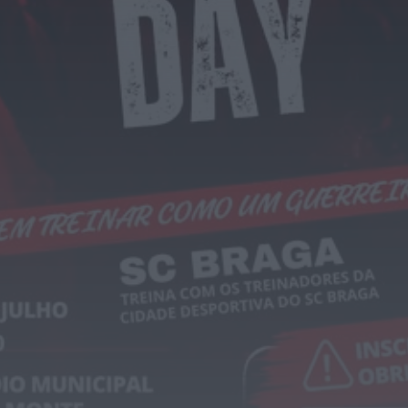
Rádio Caria
Ambulância de emergência médica vai
manter-se no Fundão
HOJE, 0:08
Rádio Caria
Espaço degradado em Malpique
recuperado pela Junta de Freguesia de
Caria
HOJE, 0:01
Notícias de Águeda
Reunião da Câmara Municipal de Águeda
debate obras, mobilidade, urbanismo e
apoios...
HOJE, 23:48
Notícias de Águeda
Coro da Cruz Vermelha de Águeda
celebra 20 anos com concerto especial...
ONTEM, 18:32
Notícias de Águeda
Festival DROP regressa ao Parque de