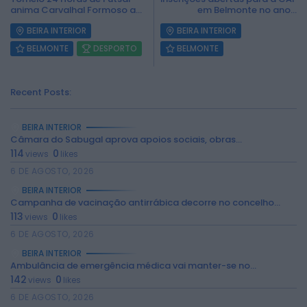
anima Carvalhal Formoso a...
em Belmonte no ano...
BEIRA INTERIOR
BEIRA INTERIOR
BELMONTE
DESPORTO
BELMONTE
Recent Posts:
BEIRA INTERIOR
Câmara do Sabugal aprova apoios sociais, obras...
114
0
views
likes
6 DE AGOSTO, 2026
2026 Rádio Caria. Todos os direitos
BEIRA INTERIOR
reservados.
Campanha de vacinação antirrábica decorre no concelho...
113
0
views
likes
6 DE AGOSTO, 2026
BEIRA INTERIOR
Ambulância de emergência médica vai manter-se no...
142
0
views
likes
6 DE AGOSTO, 2026