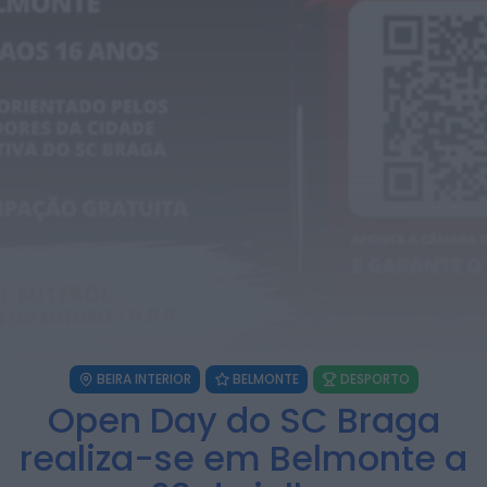
Almear com três dias de música,...
ONTEM, 18:28
Notícias de Águeda
Grupo de Danças e Cantares de Vale
Domingos organiza 4.º Torneio de...
ONTEM, 18:22
Notícias de Águeda
Coro Misto da Cruz Vermelha
Portuguesa de Águeda abre audições
para reforçar...
ONTEM, 18:18
Rádio Caria
“Ritmos do Mundo” leva aula de dança
ao centro de Belmonte
ONTEM, 16:22
BEIRA INTERIOR
BELMONTE
DESPORTO
Open Day do SC Braga
realiza-se em Belmonte a