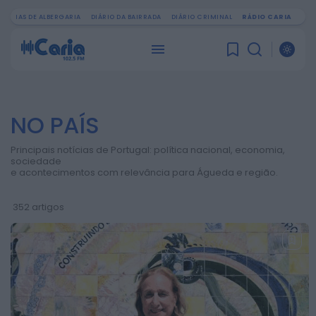
OTÍCIAS DE ALBERGARIA
DIÁRIO DA BAIRRADA
DIÁRIO CRIMINAL
RÁDIO CARIA
PROCURAR
NO PAÍS
ÚLTIMA HORA
Principais notícias de Portugal: política nacional, economia,
sociedade
Notícias de Águeda
e acontecimentos com relevância para Águeda e região.
Centenas de pessoas
marcam arranque do
352 artigos
Festival “Do Mar à
Terra” em...
ONTEM, 21:15
Notícias de Águeda
Paulo Lino volta a