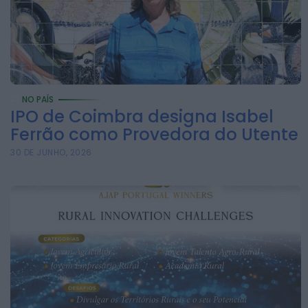
conquistar o mundo:
judoca da CERCIAG
sagra-se Campeão...
ONTEM, 19:31
Notícias de Águeda
É oficial: AD
NO PAÍS
Valonguense vai
IPO de Coimbra designa Isabel
Ferrão como Provedora do Utente
disputar a Liga
SABSEG na época
30 DE JUNHO, 2026
2026/27
ONTEM, 18:09
Notícias de Águeda
Nasce a Associação
Atlética de Águeda
para relançar o
andebol masculino
no...