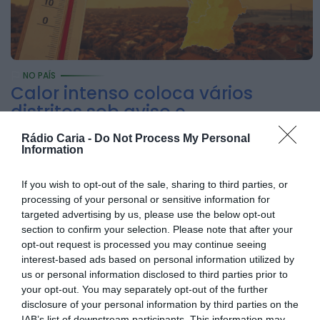
recebe quatro novas
Unidades Móveis de
Saúde
ONTEM, 23:17
NO PAÍS
Calor intenso coloca vários
Rádio Caria
Dois detidos por
distritos sob aviso e
tráfico de
temperaturas podem...
Rádio Caria -
Do Not Process My Personal
estupefacientes em
21 DE JUNHO, 2026
Information
Castelo Branco
If you wish to opt-out of the sale, sharing to third parties, or
ONTEM, 23:08
processing of your personal or sensitive information for
Rádio Caria
targeted advertising by us, please use the below opt-out
Covilhã assinala Dia
section to confirm your selection. Please note that after your
Internacional da
opt-out request is processed you may continue seeing
interest-based ads based on personal information utilized by
Juventude com
us or personal information disclosed to third parties prior to
entradas gratuitas
your opt-out. You may separately opt-out of the further
na Piscina Praia
disclosure of your personal information by third parties on the
IAB’s list of downstream participants. This information may