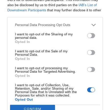
ONTEM, 23:01
also be disclosed by us to third parties on the
IAB’s List of
Rádio Caria
Downstream Participants
that may further disclose it to other
Castelo de Belmonte
third parties.
recebe observação
NO PAÍS
Personal Data Processing Opt Outs
Sete distritos sob aviso amarelo
do eclipse solar
este fim de semana devido...
I want to opt-out of the Sharing of my
6 DE AGOSTO, 2026 — 22:53
personal data.
19 DE JUNHO, 2026
Opted In
I want to opt-out of the Sale of my
Personal Data.
Opted In
I want to opt-out of processing my
Personal Data for Targeted Advertising.
Opted In
I want to opt-out of Collection, Use,
Retention, Sale, and/or Sharing of my
Personal Data that Is Unrelated with the
Purposes for which it was collected.
Opted Out
CONFIRM