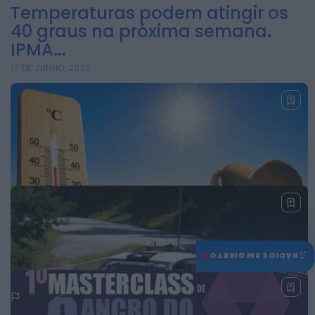
Temperaturas podem atingir os
40 graus na próxima semana.
IPMA...
17 DE JUNHO, 2026
♫
RÁDIOS EM DIRETO
NO PAÍS
Todo o país sob risco muito