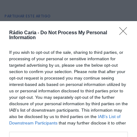
PARTILHAR ESTE ARTIGO
Facebook
Mastodon
Email
Share
Rádio Caria -
Do Not Process My Personal
Information
O Comando Territorial de Castelo Branco, através do
If you wish to opt-out of the sale, sharing to third parties, or
Destacamento Territorial do Fundão, no dia 17 de maio,
processing of your personal or sensitive information for
deteve em flagrante um homem de 45 anos, por tráfico
targeted advertising by us, please use the below opt-out
de estupefacientes, no concelho de Penamacor.
section to confirm your selection. Please note that after your
No âmbito de uma operação de prevenção e combate ao
opt-out request is processed you may continue seeing
tráfico e consumo de estupefacientes, os militares da
interest-based ads based on personal information utilized by
Guarda abordaram um veículo e, no momento da
us or personal information disclosed to third parties prior to
fiscalização, foi possível verificar que o seu ocupante
your opt-out. You may separately opt-out of the further
adotou um comportamento suspeito. No decurso das
diligências policiais, foi efetuada uma busca sumária ao
disclosure of your personal information by third parties on the
veículo e uma revista pessoal de segurança ao suspeito,
IAB’s list of downstream participants. This information may
que resultou na apreensão do seguinte material:
also be disclosed by us to third parties on the
IAB’s List of
20 doses de MDMA,
Downstream Participants
that may further disclose it to other
20 selos de LSD;
third parties.
Dez doses de haxixe.