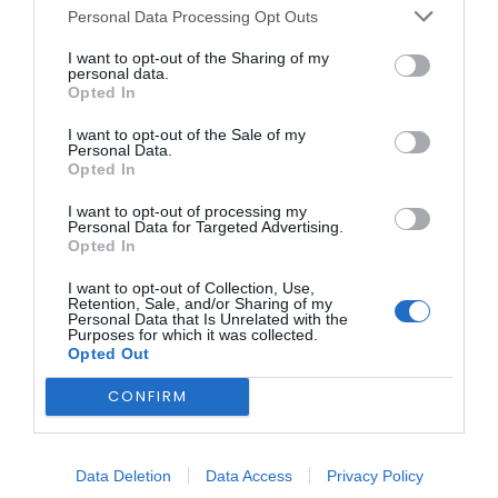
A ação culminou com a detenção em flagrante do
Personal Data Processing Opt Outs
suspeito.
I want to opt-out of the Sharing of my
personal data.
Opted In
I want to opt-out of the Sale of my
Personal Data.
Opted In
I want to opt-out of processing my
Personal Data for Targeted Advertising.
O detido foi constituído arguido e os factos foram
Opted In
comunicados ao Tribunal Judicial do Fundão.
I want to opt-out of Collection, Use,
A ação contou com o reforço dos militares do
Retention, Sale, and/or Sharing of my
Destacamento Territorial de Idanha-a-Nova,
Personal Data that Is Unrelated with the
Destacamento de Intervenção (DI) e da estrutura de
Purposes for which it was collected.
Investigação Criminal (IC) do Comando Territorial de
Opted Out
Castelo Branco.
CONFIRM
ÚLTIMA HORA:
Data Deletion
Data Access
Privacy Policy
BEIRA INTERIOR