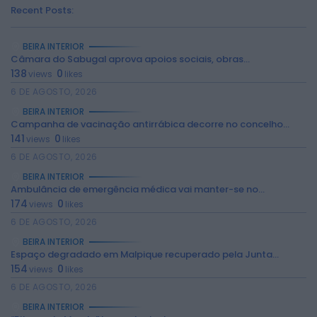
Recent Posts:
BEIRA INTERIOR
Câmara do Sabugal aprova apoios sociais, obras...
138
0
views
likes
6 DE AGOSTO, 2026
BEIRA INTERIOR
Campanha de vacinação antirrábica decorre no concelho...
141
0
views
likes
6 DE AGOSTO, 2026
BEIRA INTERIOR
Ambulância de emergência médica vai manter-se no...
174
0
views
likes
2026 Rádio Caria. Todos os direitos
reservados.
6 DE AGOSTO, 2026
BEIRA INTERIOR
Espaço degradado em Malpique recuperado pela Junta...
154
0
views
likes
6 DE AGOSTO, 2026
BEIRA INTERIOR