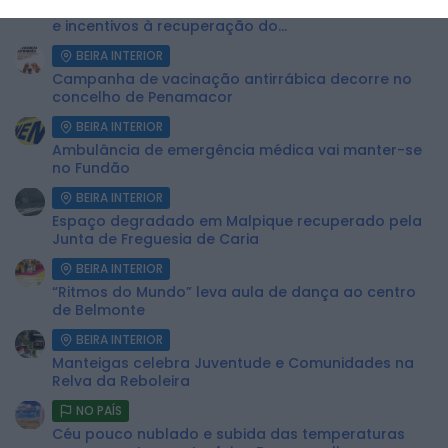
Câmara do Sabugal aprova apoios sociais, obras
e incentivos à recuperação do...
BEIRA INTERIOR
Campanha de vacinação antirrábica decorre no
concelho de Penamacor
BEIRA INTERIOR
Ambulância de emergência médica vai manter-se
no Fundão
BEIRA INTERIOR
Espaço degradado em Malpique recuperado pela
Junta de Freguesia de Caria
BEIRA INTERIOR
“Ritmos do Mundo” leva aula de dança ao centro
de Belmonte
BEIRA INTERIOR
Manteigas celebra Juventude e Comunidades na
Relva da Reboleira
NO PAÍS
Céu pouco nublado e subida das temperaturas