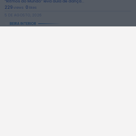
“Ritmos do Mundo” leva aula de dança...
229
0
views
likes
5 DE AGOSTO, 2026
BEIRA INTERIOR
Manteigas celebra Juventude e Comunidades na Relva...
206
0
views
likes
5 DE AGOSTO, 2026
NO PAÍS
Céu pouco nublado e subida das temperaturas...
54
0
views
likes
5 DE AGOSTO, 2026
BEIRA INTERIOR
Penta Clube da Covilhã conquista vários pódios...
289
0
views
likes
5 DE AGOSTO, 2026
A RÁDIO
NOTÍCIAS