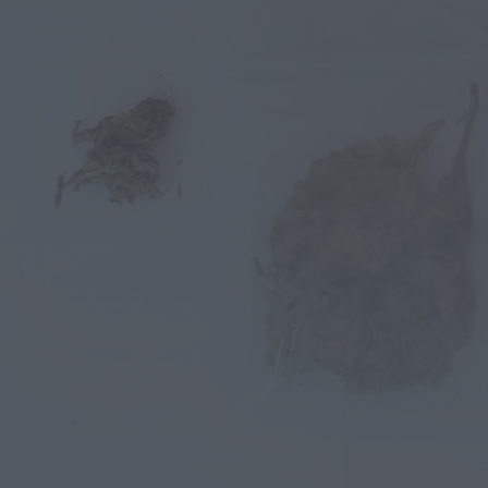
Ambulância de emergência médica vai
manter-se no Fundão
HOJE, 0:08
Rádio Caria
Espaço degradado em Malpique
recuperado pela Junta de Freguesia de
Caria
HOJE, 0:01
Notícias de Águeda
Reunião da Câmara Municipal de Águeda
debate obras, mobilidade, urbanismo e
apoios...
HOJE, 23:48
Notícias de Águeda
Coro da Cruz Vermelha de Águeda
celebra 20 anos com concerto especial...
ONTEM, 18:32
Notícias de Águeda
Festival DROP regressa ao Parque de