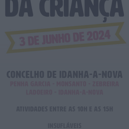
Notícias de Águeda
Mulher detida em Santa Maria da Feira
por violência doméstica contra duas...
HOJE, 8:01
Notícias de Águeda
OuTonalidades apresenta Bolsa de
Grupos para 2027 com 48 projetos
musicais pré-selecionados
HOJE, 0:05
Rádio Caria
Centum Cellas entra na fase decisiva
das Novas 7 Maravilhas de Portugal
HOJE, 23:24
Rádio Caria
ULS da Guarda recebe quatro novas
Unidades Móveis de Saúde
HOJE, 23:17
Rádio Caria