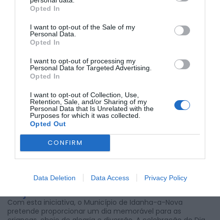
personal data.
Atividades Planeadas
Opted In
O dia será repleto de entretenimento com diversas
atividades como:
I want to opt-out of the Sale of my
Personal Data.
Opted In
I want to opt-out of processing my
Personal Data for Targeted Advertising.
Opted In
I want to opt-out of Collection, Use,
Retention, Sale, and/or Sharing of my
Personal Data that Is Unrelated with the
Modelagem de balões
: Artistas de rua criarão esculturas
Purposes for which it was collected.
de balões, encantando os mais pequenos com as suas
Opted Out
criações coloridas.
Insufláveis
: Estruturas insufláveis serão montadas,
CONFIRM
proporcionando momentos de diversão e aventura.
Jogos tradicionais
: Atividades como corridas de sacos,
jogos de argolas e outras brincadeiras tradicionais farão
parte do programa, incentivando o espírito de equipa e a
Data Deletion
Data Access
Privacy Policy
interação entre as crianças.
Objetivo da Iniciativa
Com esta iniciativa, o Município de Idanha-a-Nova
pretende proporcionar um dia memorável para as