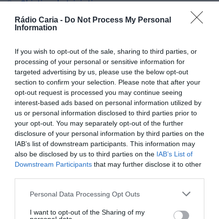
Objetivo da Iniciativa
Declarações Oficiais
Rádio Caria -
Do Not Process My Personal
Information
PARTILHAR ESTE ARTIGO
Facebook
Mastodon
Email
Share
If you wish to opt-out of the sale, sharing to third parties, or
processing of your personal or sensitive information for
targeted advertising by us, please use the below opt-out
section to confirm your selection. Please note that after your
opt-out request is processed you may continue seeing
No próximo dia 3 de junho, o Município de Idanha-a-Nova
vai celebrar o Dia Mundial da Criança com um conjunto
interest-based ads based on personal information utilized by
diversificado de atividades de animação. O evento, que
us or personal information disclosed to third parties prior to
terá lugar numa segunda-feira, promete um dia cheio de
your opt-out. You may separately opt-out of the further
surpresas e diversão para todas as crianças do concelho.
disclosure of your personal information by third parties on the
Programação das Festividades
IAB’s list of downstream participants. This information may
As comemorações decorrerão entre as 10h e as 15h em
also be disclosed by us to third parties on the
IAB’s List of
várias localidades do município, incluindo Idanha-a-Nova,
Downstream Participants
that may further disclose it to other
Ladoeiro, Monsanto, Zebreira e Penha Garcia. As crianças
third parties.
das localidades de Termas de Monfortinho, Rosmaninhal e
São Miguel de Acha serão transportadas para as freguesias
Personal Data Processing Opt Outs
mais próximas, garantindo que todas possam participar
nas atividades.
I want to opt-out of the Sharing of my