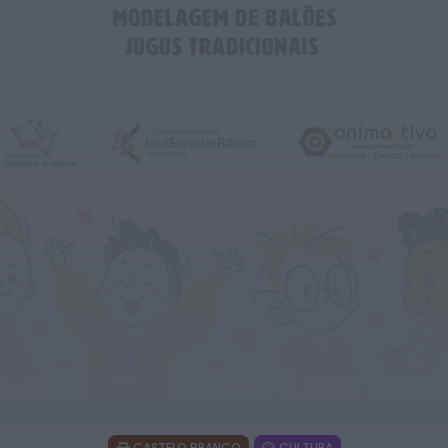
Dois detidos por tráfico de
estupefacientes em Castelo Branco
HOJE, 23:08
Rádio Caria
Covilhã assinala Dia Internacional da
Juventude com entradas gratuitas na
Piscina Praia
HOJE, 23:01
Rádio Caria
Castelo de Belmonte recebe observação
do eclipse solar
ONTEM, 22:53
Diário Criminal
Prisão preventiva para quatro arguidos
em rede que furtava cobre das
telecomunicações....
ONTEM, 14:37
Também em:
Mundial FM
CASTELO BRANCO
CULTURA