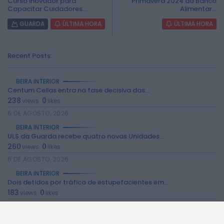
Curso Inovador para
Primavera 2024 do Banco
Capacitar Cuidadores...
Alimentar...
GUARDA
ÚLTIMA HORA
ÚLTIMA HORA
Recent Posts:
2026 Rádio Caria. Todos os direitos
reservados.
BEIRA INTERIOR
Centum Cellas entra na fase decisiva das...
238
0
views
likes
6 DE AGOSTO, 2026
BEIRA INTERIOR
ULS da Guarda recebe quatro novas Unidades...
260
0
views
likes
6 DE AGOSTO, 2026
BEIRA INTERIOR
Dois detidos por tráfico de estupefacientes em...
183
0
views
likes
6 DE AGOSTO, 2026
BEIRA INTERIOR