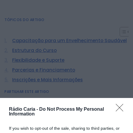
TÓPICOS DO ARTIGO
Capacitação para um Envelhecimento Saudável
Estrutura do Curso
Flexibilidade e Suporte
Parcerias e Financiamento
Inscrições e Mais Informações
PARTILHAR ESTE ARTIGO
Facebook
Mastodon
Email
Share
Rádio Caria -
Do Not Process My Personal
Information
O Instituto Politécnico da Guarda (IPG) anunciou o
If you wish to opt-out of the sale, sharing to third parties, or
lançamento do curso “Cuidar para Promover um