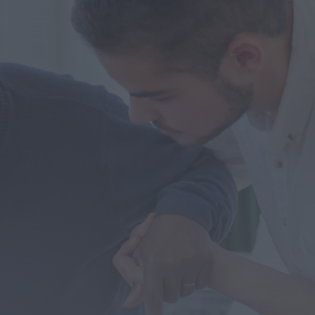
Diário Criminal
Megaoperação internacional
desmantela rede de tráfico de pessoas,
droga e armas. Há...
ONTEM, 18:22
Diário Criminal
Perseguição em alto mar termina com
recuperação de mais de 421 quilos...
ONTEM, 18:19
Diário Criminal
Acidente com dois mortos leva à
descoberta de milhares de doses de...
ONTEM, 18:13
Notícias de Águeda
Confusão envolve entre 30 e 40 pessoas
na Praia Fluvial de Bolfiar...
ONTEM, 18:09
Mundial FM
Última Hora