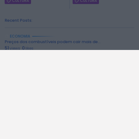
CULTURA
CULTURA
Recent Posts:
ECONOMIA
Preços dos combustíveis podem cair mais de...
51
0
views
likes
8 DE AGOSTO, 2026
BEIRA INTERIOR
Centum Cellas entra na fase decisiva das...
304
0
views
likes
6 DE AGOSTO, 2026
BEIRA INTERIOR
ULS da Guarda recebe quatro novas Unidades...
319
0
views
likes
6 DE AGOSTO, 2026
BEIRA INTERIOR
Dois detidos por tráfico de estupefacientes em...
243
0
views
likes