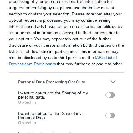
processing of your personal or sensitive information for
Envelhecimento Saudável”, uma iniciativa destinada a
targeted advertising by us, please use the below opt-out
capacitar cuidadores informais de idosos. Este curso, que
faz parte do projeto europeu EducAge, visa melhorar as
section to confirm your selection. Please note that after your
competências dos cuidadores em áreas essenciais como
opt-out request is processed you may continue seeing
a prevenção do declínio das capacidades físicas e
interest-based ads based on personal information utilized by
cognitivas, a gestão de síndromes geriátricas e a
us or personal information disclosed to third parties prior to
promoção da saúde mental.
your opt-out. You may separately opt-out of the further
Capacitação para um
disclosure of your personal information by third parties on the
Envelhecimento Saudável
IAB’s list of downstream participants. This information may
Coordenado pelo IPG, o projeto EducAge tem como
also be disclosed by us to third parties on the
IAB’s List of
objetivo dotar os cuidadores informais de estratégias e
Downstream Participants
that may further disclose it to other
orientações que ajudem a retardar o declínio funcional dos
third parties.
idosos. Além de abordar a gestão das síndromes
geriátricas mais comuns, o curso também se foca na
Personal Data Processing Opt Outs
saúde e bem-estar dos próprios cuidadores.
Carolina Vila-Chã, docente do IPG e responsável pela
I want to opt-out of the Sharing of my
coordenação internacional do projeto, explicou que o
personal data.
Opted In
curso combina uma metodologia de ensino mista.
“Utilizamos materiais educativos online e interações em
sala de aula para fornecer uma formação abrangente e
I want to opt-out of the Sale of my
Personal Data.
acessível,” afirmou. “Cada sessão online tem entre 12 e 15
Opted In
minutos, focando-se em temas essenciais para a
promoção da qualidade de vida dos idosos e dos