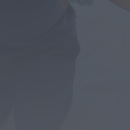
Preços dos combustíveis podem cair
mais de 12 cêntimos por litro já...
ONTEM, 15:44
Também em:
Notícias de Águeda • Notícias de
Anadia • Diário da Bairrada
+1 mais
Notícias de Águeda
Caminhada “Pé na Causa” da ABARCA
adiada devido à coincidência com
outros...
ONTEM, 15:36
Diário da Bairrada
Exposição “Santo António Militar” leva ao
Museu Militar do Buçaco uma dimensão...
ONTEM, 11:46
Mundial FM
Câmara de Viseu e nova Universidade
Politécnica reforçam cooperação e
traçam estratégia...
ONTEM, 11:43