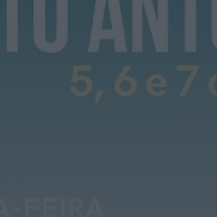
Rádio Caria
ULS da Guarda recebe quatro novas
Unidades Móveis de Saúde
HOJE, 23:17
Rádio Caria
Dois detidos por tráfico de
estupefacientes em Castelo Branco
HOJE, 23:08
Rádio Caria
Covilhã assinala Dia Internacional da
Juventude com entradas gratuitas na
Piscina Praia
HOJE, 23:01
Rádio Caria
Castelo de Belmonte recebe observação
do eclipse solar
ONTEM, 22:53
Diário Criminal
Prisão preventiva para quatro arguidos
em rede que furtava cobre das