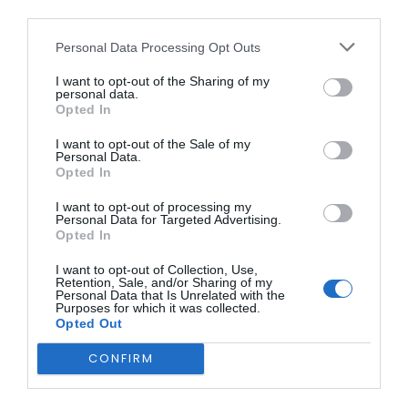
Animação contínua com DJ Good Vibe
third parties.
7 de Julho – Domingo
Personal Data Processing Opt Outs
I want to opt-out of the Sharing of my
personal data.
Opted In
I want to opt-out of the Sale of my
Personal Data.
Opted In
12:00
– Missa seguida de procissão
I want to opt-out of processing my
15:00
– Apresentação da Banda Filarmónica de Belmonte
Personal Data for Targeted Advertising.
22:00
– Baile com João Clara
Opted In
O evento também contará com um serviço permanente
de bar e restaurante para os participantes. A comissão de
I want to opt-out of Collection, Use,
festas reitera que não se responsabiliza por quaisquer
Retention, Sale, and/or Sharing of my
Personal Data that Is Unrelated with the
danos ou acidentes ocorridos durante as festividades.
Purposes for which it was collected.
A organização agradece a todos que apoiaram e
Opted Out
contribuíram para a realização desta festa, esperando que
todos desfrutem das celebrações em honra de Santo
CONFIRM
António.
Para mais informações, consulte os organizadores locais e