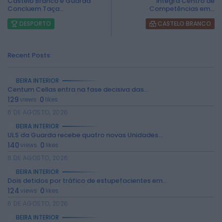
Castelo Branco e Guarda
integra Centro de
Concluem Taça...
Competências em...
DESPORTO
CASTELO BRANCO
Recent Posts:
BEIRA INTERIOR
Centum Cellas entra na fase decisiva das...
129
0
views
likes
6 DE AGOSTO, 2026
BEIRA INTERIOR
ULS da Guarda recebe quatro novas Unidades...
140
0
views
likes
6 DE AGOSTO, 2026
BEIRA INTERIOR
Dois detidos por tráfico de estupefacientes em...
2026 Rádio Caria. Todos os direitos
reservados.
124
0
views
likes
6 DE AGOSTO, 2026
BEIRA INTERIOR