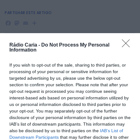
PARTILHAR ESTE ARTIGO
Facebook
Mastodon
Email
Share
Rádio Caria -
Do Not Process My Personal
A tradicional Festa em Honra de Santo António será
Information
realizada nos dias 5, 6 e 7 de Julho, em Maçainhas. O
evento, que promete atrair residentes e visitantes, contará
com uma série de atividades culturais e religiosas,
If you wish to opt-out of the sale, sharing to third parties, or
incluindo música ao vivo, procissões e animações diversas.
processing of your personal or sensitive information for
targeted advertising by us, please use the below opt-out
Programação:
section to confirm your selection. Please note that after your
5 de Julho – Sexta-feira
opt-out request is processed you may continue seeing
19:00
– Abertura do recinto de festas
interest-based ads based on personal information utilized by
22:00
– Baile com Banda Novo Ritmo
us or personal information disclosed to third parties prior to
Animação contínua com DJ Latinbeatz
your opt-out. You may separately opt-out of the further
6 de Julho – Sábado
disclosure of your personal information by third parties on the
15:30
– Animação de rua com Bombos do Barco
IAB’s list of downstream participants. This information may
20:30
– Chegada da Banda Filarmónica de Belmonte
also be disclosed by us to third parties on the
IAB’s List of
21:00
– Procissão das velas
Downstream Participants
that may further disclose it to other
22:00
– Baile com Banda Estilus