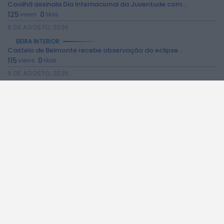
Covilhã assinala Dia Internacional da Juventude com...
125
0
views
likes
6 DE AGOSTO, 2026
BEIRA INTERIOR
Castelo de Belmonte recebe observação do eclipse...
115
0
views
likes
6 DE AGOSTO, 2026
BEIRA INTERIOR
Câmara da Guarda disponibiliza novos serviços online
130
0
views
likes
6 DE AGOSTO, 2026
BEIRA INTERIOR
Observações astronómicas em Penamacor a 12 de...
106
0
views
likes
6 DE AGOSTO, 2026
BEIRA INTERIOR
Praia Fluvial de Valhelhas candidata a Praia...
244
0
views
likes
6 DE AGOSTO, 2026