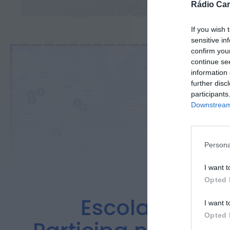
Rádio Car
If you wish 
sensitive in
confirm you
continue se
information 
further disc
participants
Downstream 
Persona
I want t
Opted 
Escola Básica
I want t
Opted 