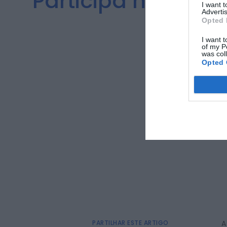
Participa no Wal
I want 
Advertis
Opted 
I want t
of my P
was col
Opted 
PARTILHAR ESTE ARTIGO
A