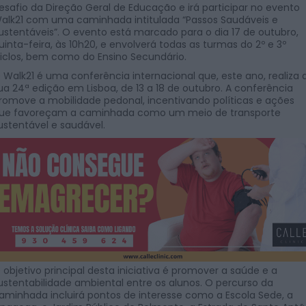
esafio da Direção Geral de Educação e irá participar no evento
alk21 com uma caminhada intitulada “Passos Saudáveis e
ustentáveis”. O evento está marcado para o dia 17 de outubro,
uinta-feira, às 10h20, e envolverá todas as turmas do 2º e 3º
iclos, bem como do Ensino Secundário.
 Walk21 é uma conferência internacional que, este ano, realiza 
ua 24ª edição em Lisboa, de 13 a 18 de outubro. A conferência
romove a mobilidade pedonal, incentivando políticas e ações
ue favoreçam a caminhada como um meio de transporte
ustentável e saudável.
 objetivo principal desta iniciativa é promover a saúde e a
ustentabilidade ambiental entre os alunos. O percurso da
aminhada incluirá pontos de interesse como a Escola Sede, a