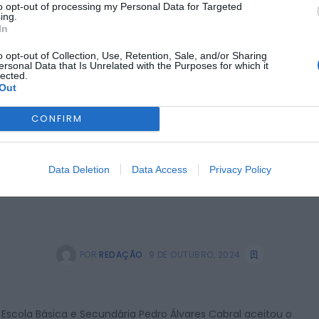
k21 com Caminhada “P
to opt-out of processing my Personal Data for Targeted
ing.
Sustentáveis”
In
o opt-out of Collection, Use, Retention, Sale, and/or Sharing
ersonal Data that Is Unrelated with the Purposes for which it
lected.
Out
CONFIRM
Data Deletion
Data Access
Privacy Policy
POR
REDAÇÃO
9 DE OUTUBRO, 2024
 Escola Básica e Secundária Pedro Álvares Cabral aceitou o