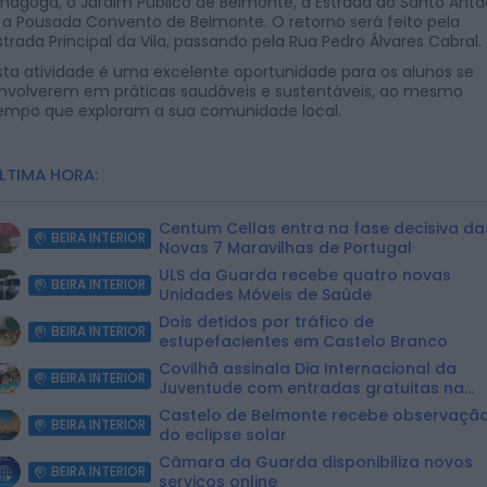
inagoga, o Jardim Público de Belmonte, a Estrada do Santo Antã
 a Pousada Convento de Belmonte. O retorno será feito pela
strada Principal da Vila, passando pela Rua Pedro Álvares Cabral.
sta atividade é uma excelente oportunidade para os alunos se
nvolverem em práticas saudáveis e sustentáveis, ao mesmo
empo que exploram a sua comunidade local.
LTIMA HORA:
Centum Cellas entra na fase decisiva da
BEIRA INTERIOR
Novas 7 Maravilhas de Portugal
ULS da Guarda recebe quatro novas
BEIRA INTERIOR
Unidades Móveis de Saúde
Dois detidos por tráfico de
BEIRA INTERIOR
estupefacientes em Castelo Branco
Covilhã assinala Dia Internacional da
BEIRA INTERIOR
Juventude com entradas gratuitas na
Piscina Praia
Castelo de Belmonte recebe observaçã
BEIRA INTERIOR
do eclipse solar
Câmara da Guarda disponibiliza novos
BEIRA INTERIOR
serviços online