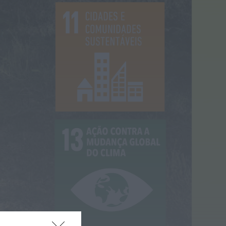
recebe observação do
eclipse solar
ONTEM, 22:53
Diário Criminal
Prisão preventiva para
quatro arguidos em
rede que furtava cobre
das
telecomunicações....
ONTEM, 14:37
Também em:
Mundial FM
Diário Criminal
Homem detido nos
Açores por suspeitas de
violação e violência
doméstica
ONTEM, 14:17
Diário Criminal
PJ detém homem por
suspeitas de tráfico de
droga em operação
que...