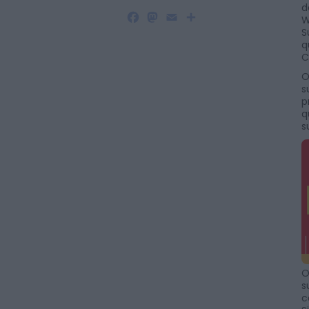
d
Facebook
Mastodon
Email
Share
W
S
q
C
O
s
p
q
s
O
s
c