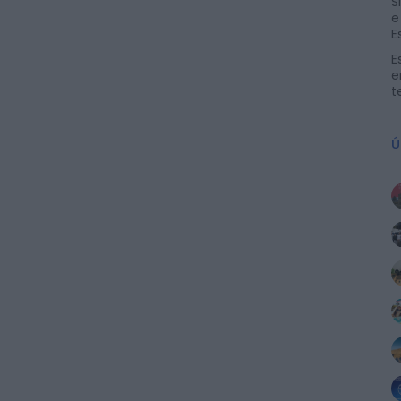
S
e
E
E
e
t
Ú