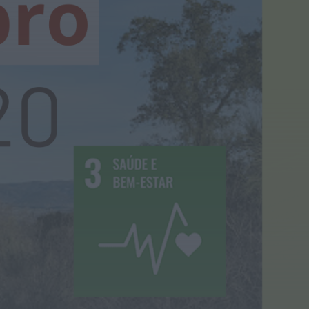
Portugal
HOJE, 23:24
Rádio Caria
ULS da Guarda recebe
quatro novas Unidades
Móveis de Saúde
HOJE, 23:17
Rádio Caria
Dois detidos por tráfico
de estupefacientes em
Castelo Branco
HOJE, 23:08
Rádio Caria
Covilhã assinala Dia
Internacional da
Juventude com
entradas gratuitas na
Piscina Praia
HOJE, 23:01
Rádio Caria
Castelo de Belmonte