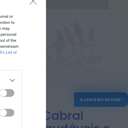
ONTEM, 14:15
Notícias de Águeda
sonal or
Passagem inferior da
ection to
Cerâmica do Alto
ou may
reabre ao trânsito e
marca avanço...
 personal
ONTEM, 11:52
out of the
 downstream
B’s List of
♫
RÁDIOS EM DIRETO
Álvares Cabral