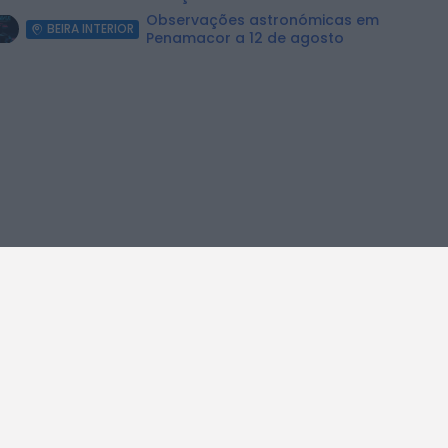
Observações astronómicas em
BEIRA INTERIOR
Penamacor a 12 de agosto
em Belmonte: Suspeitas
Recolha de Sangue na
HORA
COVILHÃ