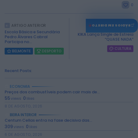
0
♫
ARTIGO ANTERIOR
RÁDIOS EM DIRETO
ARTIGO SEGUINTE
Escola Básica e Secundária
KIKA Lança Single de Estreia
Pedro Álvares Cabral
“QUASE NADA”
Participa no...
CULTURA
BELMONTE
DESPORTO
Recent Posts:
ECONOMIA
Preços dos combustíveis podem cair mais de...
55
0
views
likes
8 DE AGOSTO, 2026
BEIRA INTERIOR
Centum Cellas entra na fase decisiva das...
309
0
views
likes
6 DE AGOSTO, 2026