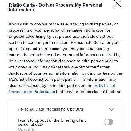
Rádio Caria -
Do Not Process My Personal
Facebook
Mastodon
Email
Share
Information
If you wish to opt-out of the sale, sharing to third parties, or
processing of your personal or sensitive information for
O Grupo Humanitário Dadores de Sangue da Covilhã
targeted advertising by us, please use the below opt-out
anuncia uma recolha de sangue que se realizará amanhã,
section to confirm your selection. Please note that after your
dia 10 de outubro, na sede do grupo. A iniciativa visa
opt-out request is processed you may continue seeing
reforçar as reservas de sangue e sensibilizar a população
para a importância deste gesto altruísta.
interest-based ads based on personal information utilized by
us or personal information disclosed to third parties prior to
Apelo à Comunidade
O grupo apela à habitual
your opt-out. You may separately opt-out of the further
solidariedade dos cidadãos, destacando a importância da
dádiva de sangue para salvar vidas. Além disso, os
disclosure of your personal information by third parties on the
interessados poderão inscrever-se como potenciais
IAB’s list of downstream participants. This information may
dadores de medula óssea, ampliando assim as
also be disclosed by us to third parties on the
IAB’s List of
possibilidades de ajudar quem mais precisa.
Downstream Participants
that may further disclose it to other
third parties.
Personal Data Processing Opt Outs
I want to opt-out of the Sharing of my
personal data.
Opted In