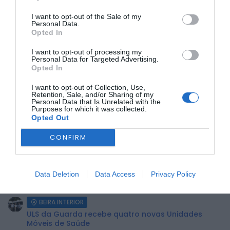
I want to opt-out of the Sale of my
Participe e Ajude a Salvar Vidas
A participação da
Personal Data.
comunidade é crucial. Venha até à sede do Grupo
Opted In
Humanitário Dadores de Sangue da Covilhã e contribua
para esta causa nobre. A sua ajuda pode fazer a diferença
I want to opt-out of processing my
na vida de muitos doentes.
Personal Data for Targeted Advertising.
Opted In
Para mais informações, contacte o grupo através dos
canais habituais. Juntos, podemos salvar vidas
I want to opt-out of Collection, Use,
Retention, Sale, and/or Sharing of my
Personal Data that Is Unrelated with the
ÚLTIMA HORA:
Purposes for which it was collected.
Opted Out
ECONOMIA
CONFIRM
Preços dos combustíveis podem cair mais de 12
cêntimos por litro já...
BEIRA INTERIOR
Data Deletion
Data Access
Privacy Policy
Centum Cellas entra na fase decisiva das Novas 7
Maravilhas de Portugal
BEIRA INTERIOR
ULS da Guarda recebe quatro novas Unidades
Móveis de Saúde