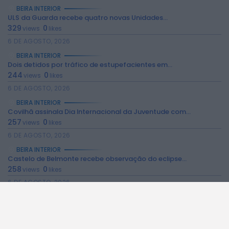
BEIRA INTERIOR
ULS da Guarda recebe quatro novas Unidades...
329
0
views
likes
6 DE AGOSTO, 2026
BEIRA INTERIOR
2026 Rádio Caria. Todos os direitos
Dois detidos por tráfico de estupefacientes em...
reservados.
244
0
views
likes
6 DE AGOSTO, 2026
BEIRA INTERIOR
Covilhã assinala Dia Internacional da Juventude com...
257
0
views
likes
6 DE AGOSTO, 2026
BEIRA INTERIOR
Castelo de Belmonte recebe observação do eclipse...
258
0
views
likes
6 DE AGOSTO, 2026
BEIRA INTERIOR
Câmara da Guarda disponibiliza novos serviços online
218
0
views
likes