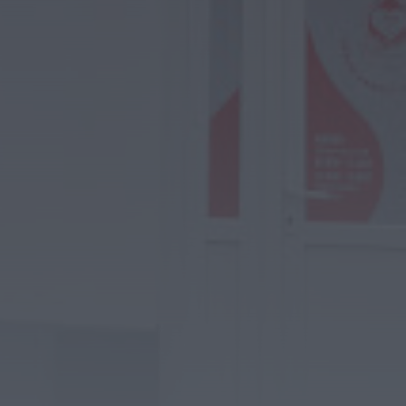
Megaoperação internacional
desmantela rede de tráfico de pessoas,
droga e armas. Há...
ONTEM, 18:22
Diário Criminal
Perseguição em alto mar termina com
recuperação de mais de 421 quilos...
ONTEM, 18:19
Diário Criminal
Acidente com dois mortos leva à
descoberta de milhares de doses de...
ONTEM, 18:13
Notícias de Águeda
Confusão envolve entre 30 e 40 pessoas
na Praia Fluvial de Bolfiar...
ONTEM, 18:09
Mundial FM
Última Hora
Preços dos combustíveis podem cair
mais de 12 cêntimos por litro já...