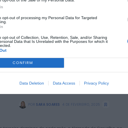
os da Terra dedicados
o opt-out of the Sale of my Personal Data.
In
Enchidos
to opt-out of processing my Personal Data for Targeted
ing.
In
o opt-out of Collection, Use, Retention, Sale, and/or Sharing
ersonal Data that Is Unrelated with the Purposes for which it
lected.
Out
CONFIRM
Data Deletion
Data Access
Privacy Policy
POR
SARA SOARES
4 DE FEVEREIRO, 2025