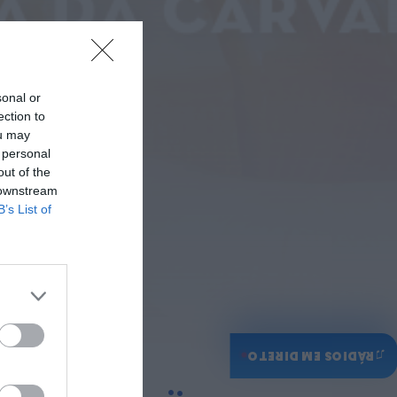
14...
HOJE, 9:11
Rádio Caria
Museu do Queijo de
Peraboa vai integrar
rede de Clubes UNESCO
sonal or
HOJE, 7:01
ection to
ou may
 personal
out of the
 downstream
B’s List of
♫
RÁDIOS EM DIRETO