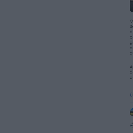
O
S
d
c
g
o
q
A
d
d
Ú