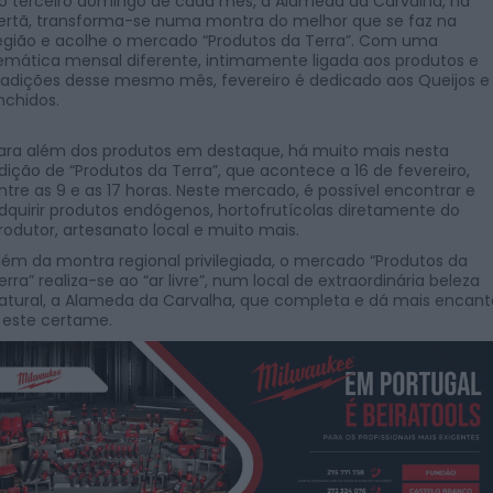
o terceiro domingo de cada mês, a Alameda da Carvalha, na
ertã, transforma-se numa montra do melhor que se faz na
egião e acolhe o mercado “Produtos da Terra”. Com uma
emática mensal diferente, intimamente ligada aos produtos e
radições desse mesmo mês, fevereiro é dedicado aos Queijos e
nchidos.
ara além dos produtos em destaque, há muito mais nesta
dição de “Produtos da Terra”, que acontece a 16 de fevereiro,
ntre as 9 e as 17 horas. Neste mercado, é possível encontrar e
dquirir produtos endógenos, hortofrutícolas diretamente do
rodutor, artesanato local e muito mais.
lém da montra regional privilegiada, o mercado “Produtos da
erra” realiza-se ao “ar livre”, num local de extraordinária beleza
atural, a Alameda da Carvalha, que completa e dá mais encant
 este certame.