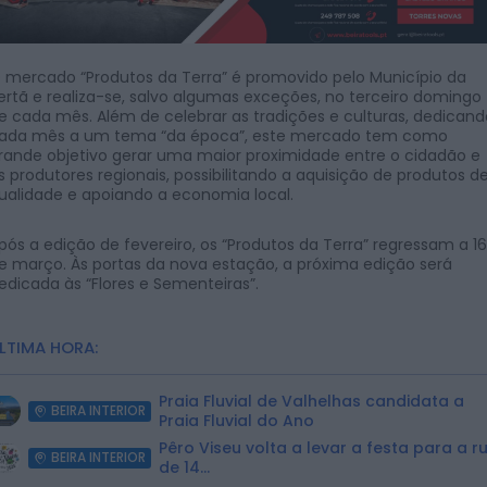
 mercado “Produtos da Terra” é promovido pelo Município da
ertã e realiza-se, salvo algumas exceções, no terceiro domingo
e cada mês. Além de celebrar as tradições e culturas, dedicand
ada mês a um tema “da época”, este mercado tem como
rande objetivo gerar uma maior proximidade entre o cidadão e
s produtores regionais, possibilitando a aquisição de produtos d
ualidade e apoiando a economia local.
pós a edição de fevereiro, os “Produtos da Terra” regressam a 16
e março. Às portas da nova estação, a próxima edição será
edicada às “Flores e Sementeiras”.
LTIMA HORA:
Praia Fluvial de Valhelhas candidata a
BEIRA INTERIOR
Praia Fluvial do Ano
Pêro Viseu volta a levar a festa para a r
BEIRA INTERIOR
de 14...