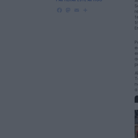
A
S
Facebook
Mastodon
Email
Share
r
t
t
E
P
e
e
a
p
A
T
n
a