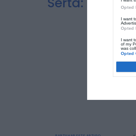
Sertã: Produt
I want t
Opted 
I want 
Advertis
Opted 
I want t
of my P
was col
Opted 
PARTILHAR ESTE ARTIGO