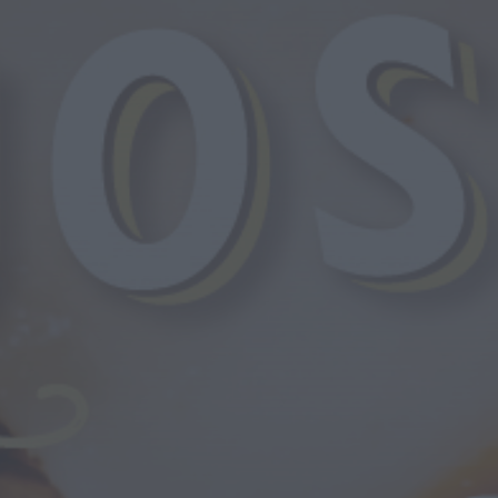
violação e violência
doméstica
HOJE, 14:17
Diário Criminal
PJ detém homem por
suspeitas de tráfico de
droga em operação
que...
HOJE, 14:15
Notícias de Águeda
Passagem inferior da
Cerâmica do Alto
reabre ao trânsito e
marca avanço...
HOJE, 11:52
Vídeo TVC
Passagem inferior da
Cerâmica do Alto
reabre ao trânsito uma
das maiores...
HOJE, 11:50