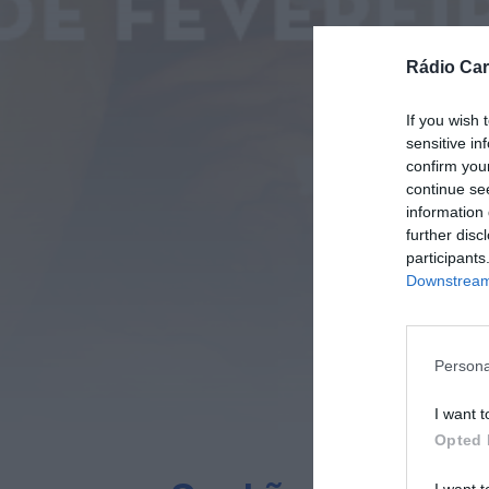
Rádio Car
If you wish 
sensitive in
confirm you
continue se
information 
further disc
participants
Downstream 
Persona
I want t
Opted 