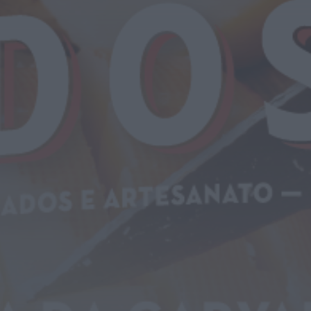
Notícias de Águeda
AD Valonguense
analisa entrada na
Liga SABSEG após
convite da Associação
de...
HOJE, 11:15
Notícias de Águeda
União de Freguesias de
Travassô e Óis da
Ribeira apela à
regularização...
HOJE, 10:39
Rádio Caria
Praia Fluvial de
Valhelhas candidata a
Praia Fluvial do Ano
HOJE, 9:17
Rádio Caria
Pêro Viseu volta a levar
a festa para a rua de