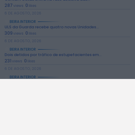
reservados.
287
0
views
likes
6 DE AGOSTO, 2026
BEIRA INTERIOR
ULS da Guarda recebe quatro novas Unidades...
309
0
views
likes
6 DE AGOSTO, 2026
BEIRA INTERIOR
Dois detidos por tráfico de estupefacientes em...
231
0
views
likes
6 DE AGOSTO, 2026
BEIRA INTERIOR
Covilhã assinala Dia Internacional da Juventude com...
242
0
views
likes
6 DE AGOSTO, 2026
BEIRA INTERIOR
Castelo de Belmonte recebe observação do eclipse...
230
0
views
likes
6 DE AGOSTO, 2026
BEIRA INTERIOR