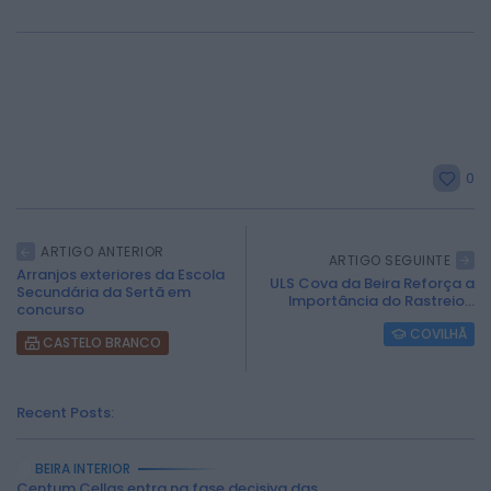
0
ARTIGO ANTERIOR
ARTIGO SEGUINTE
Arranjos exteriores da Escola
ULS Cova da Beira Reforça a
Secundária da Sertã em
Importância do Rastreio...
concurso
COVILHÃ
CASTELO BRANCO
Recent Posts:
BEIRA INTERIOR
2026 Rádio Caria. Todos os direitos
Centum Cellas entra na fase decisiva das...