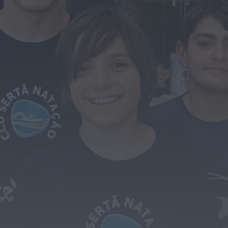
Mundial FM
Portela celebrou Nossa Senhora da
Conceição com cinco dias de fé,
tradição...
HOJE, 11:36
Diário Criminal
Jovem de 18 anos detido por condução
perigosa em concentração de
motociclos...
HOJE, 11:34
Diário Criminal
Busca por violência doméstica termina
com detenção por tráfico de droga na...
HOJE, 11:31
Diário Criminal
Homem detido por roubo agravado em
Santa Maria da Feira após atropelar...
HOJE, 11:28
Também em:
Notícias de Águeda
Notícias de Águeda