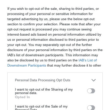
tendo contado com representação sertaginense através
do nadador Afonso Alves.
If you wish to opt-out of the sale, sharing to third parties, or
processing of your personal or sensitive information for
Ao longo deste torneio, Afonso Alves participou em várias
targeted advertising by us, please use the below opt-out
provas e, para além de ter melhorado o seu recorde
section to confirm your selection. Please note that after your
pessoal em muitas delas, apresentou resultados bastante
opt-out request is processed you may continue seeing
positivos, destacando-se o 12º lugar na prova de 200
interest-based ads based on personal information utilized by
costas e o 7º lugar nos 100 livres, prestações que, na sua
us or personal information disclosed to third parties prior to
globalidade, colocaram o jovem sertaginense entre os 30
your opt-out. You may separately opt-out of the further
melhores nadadores da classificação nadador completo.
disclosure of your personal information by third parties on the
IAB’s list of downstream participants. This information may
also be disclosed by us to third parties on the
IAB’s List of
Downstream Participants
that may further disclose it to other
third parties.
Personal Data Processing Opt Outs
I want to opt-out of the Sharing of my
personal data.
Opted In
I want to opt-out of the Sale of my
Personal Data.