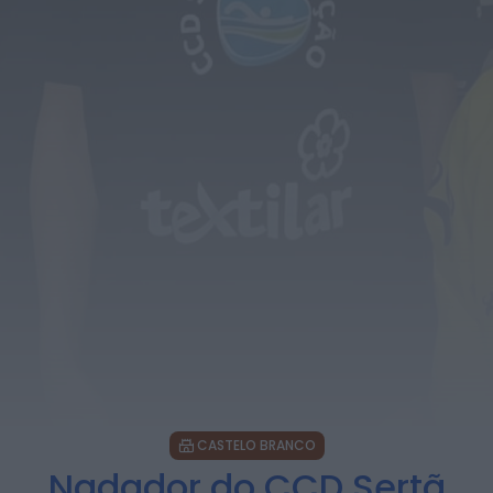
Centenas de pessoas marcam arranque
do Festival “Do Mar à Terra” em...
ONTEM, 21:15
Notícias de Águeda
Paulo Lino volta a conquistar o mundo:
judoca da CERCIAG sagra-se
Campeão...
ONTEM, 19:31
Notícias de Águeda
É oficial: AD Valonguense vai disputar a
Liga SABSEG na época 2026/27
ONTEM, 18:09
Notícias de Águeda
Nasce a Associação Atlética de Águeda
para relançar o andebol masculino no...
ONTEM, 8:05
CASTELO BRANCO
Nadador do CCD Sertã