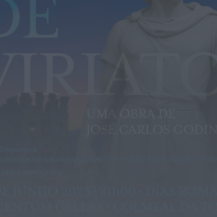
É oficial: AD Valonguense vai disputar a
Liga SABSEG na época 2026/27
ONTEM, 18:09
Notícias de Águeda
Nasce a Associação Atlética de Águeda
para relançar o andebol masculino no...
ONTEM, 8:05
Notícias de Águeda
Mulher detida em Santa Maria da Feira
por violência doméstica contra duas...
ONTEM, 8:01
Rádio Caria
Centum Cellas entra na fase decisiva
das Novas 7 Maravilhas de Portugal
ONTEM, 23:24
Rádio Caria
ULS da Guarda recebe quatro novas
Unidades Móveis de Saúde