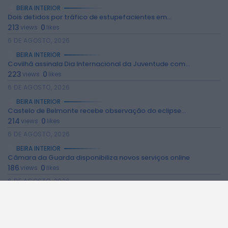
BEIRA INTERIOR
Dois detidos por tráfico de estupefacientes em...
213
0
views
likes
6 DE AGOSTO, 2026
BEIRA INTERIOR
2026 Rádio Caria. Todos os direitos
Covilhã assinala Dia Internacional da Juventude com...
reservados.
223
0
views
likes
6 DE AGOSTO, 2026
BEIRA INTERIOR
Castelo de Belmonte recebe observação do eclipse...
214
0
views
likes
6 DE AGOSTO, 2026
BEIRA INTERIOR
Câmara da Guarda disponibiliza novos serviços online
186
0
views
likes
6 DE AGOSTO, 2026
BEIRA INTERIOR
Observações astronómicas em Penamacor a 12 de...
146
0
views
likes
6 DE AGOSTO, 2026