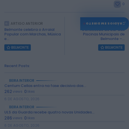
0
♫
ARTIGO ANTERIOR
ARTIGO SEGUINTE
RÁDIOS EM DIRETO
Belmonte celebra o Arraial
Concessão do Bar das
Popular com Marchas, Música
Piscinas Municipais de
e...
Belmonte –...
BELMONTE
BELMONTE
Recent Posts:
BEIRA INTERIOR
Centum Cellas entra na fase decisiva das...
262
0
views
likes
6 DE AGOSTO, 2026
BEIRA INTERIOR
ULS da Guarda recebe quatro novas Unidades...
286
0
views
likes
6 DE AGOSTO, 2026