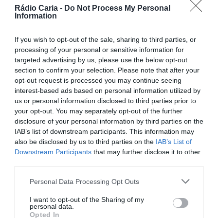
Rádio Caria -
Do Not Process My Personal
Information
PARTILHAR ESTE ARTIGO
Facebook
Mastodon
Email
Share
If you wish to opt-out of the sale, sharing to third parties, or
processing of your personal or sensitive information for
targeted advertising by us, please use the below opt-out
section to confirm your selection. Please note that after your
A magia da música, do teatro e da história vai tomar conta
de
Centum Cellas
, em Colmeal da Torre,
amanhã, 6 de
opt-out request is processed you may continue seeing
junho, às 21h00
, com o
Concerto de Encerramento do
interest-based ads based on personal information utilized by
Ano Letivo 2024/2025
.
us or personal information disclosed to third parties prior to
your opt-out. You may separately opt-out of the further
O espetáculo contará com a apresentação da obra
“Nos
Montes de Viriato”
, da autoria de
José Carlos Godinho
,
disclosure of your personal information by third parties on the
numa fusão de património, expressão artística e talento
IAB’s list of downstream participants. This information may
local. O concerto terá a participação especial dos
alunos
also be disclosed by us to third parties on the
IAB’s List of
da Escola de Música
e será encenado pelo projeto
JUMP
Downstream Participants
that may further disclose it to other
E9G
, destacando o empenho e a criatividade dos jovens da
third parties.
região.
Personal Data Processing Opt Outs
I want to opt-out of the Sharing of my
personal data.
Opted In