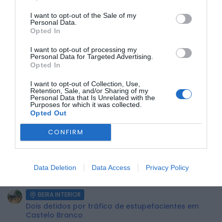
I want to opt-out of the Sale of my
Personal Data.
Opted In
Este será um momento simbólico de despedida de mais
um ano letivo, mas também um ponto de partida para
I want to opt-out of processing my
novos desafios.
Personal Data for Targeted Advertising.
Opted In
A entrada é livre
e toda a comunidade está convidada a
assistir e a celebrar connosco este evento tão especial.
I want to opt-out of Collection, Use,
Retention, Sale, and/or Sharing of my
Personal Data that Is Unrelated with the
ÚLTIMA HORA:
Purposes for which it was collected.
Opted Out
BEIRA INTERIOR
CONFIRM
Centum Cellas entra na fase decisiva das Novas 7
Maravilhas de Portugal
BEIRA INTERIOR
Data Deletion
Data Access
Privacy Policy
ULS da Guarda recebe quatro novas Unidades
Móveis de Saúde
BEIRA INTERIOR
Dois detidos por tráfico de estupefacientes em
Castelo Branco