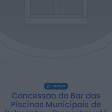
telecomunicações....
ONTEM, 14:37
Também em:
Mundial FM
Diário Criminal
Homem detido nos Açores por suspeitas
de violação e violência doméstica
ONTEM, 14:17
Diário Criminal
PJ detém homem por suspeitas de
tráfico de droga em operação que...
ONTEM, 14:15
Notícias de Águeda
Passagem inferior da Cerâmica do Alto
reabre ao trânsito e marca avanço...
BELMONTE
ONTEM, 11:52
Concessão do Bar das
Piscinas Municipais de