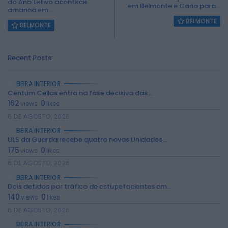
do Ano Letivo acontece
em Belmonte e Caria para...
amanhã em...
BELMONTE
BELMONTE
Recent Posts:
BEIRA INTERIOR
Centum Cellas entra na fase decisiva das...
162
0
views
likes
6 DE AGOSTO, 2026
2026 Rádio Caria. Todos os direitos
BEIRA INTERIOR
reservados.
ULS da Guarda recebe quatro novas Unidades...
175
0
views
likes
6 DE AGOSTO, 2026
BEIRA INTERIOR
Dois detidos por tráfico de estupefacientes em...
140
0
views
likes
6 DE AGOSTO, 2026
BEIRA INTERIOR