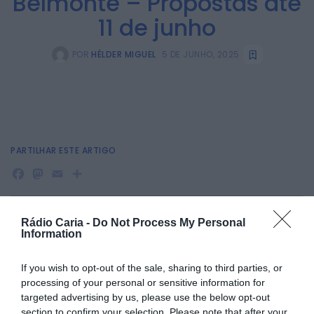
Belmonte – Propostas até
11 de junho
POR
HÉLDER MIGUEL
5 DE JUNHO, 2025
PARTILHAR ESTE ARTIGO
Facebook
Mastodon
Email
Share
Rádio Caria -
Do Not Process My Personal
A União das Freguesias de Belmonte e Colmeal da Torre
Information
informa, através de edital, que se encontra aberto o
período para apresentação de propostas por parte das
Associações da Freguesia interessadas na concessão do
If you wish to opt-out of the sale, sharing to third parties, or
bar das Piscinas Municipais de Belmonte
, localizadas no
processing of your personal or sensitive information for
Bairro do Olival Grande.
targeted advertising by us, please use the below opt-out
section to confirm your selection. Please note that after your
As propostas devem ser
entregues até às 17h00 do dia 11