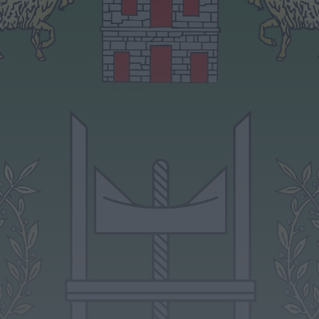
Rádio Caria
ULS da Guarda recebe quatro novas
Unidades Móveis de Saúde
HOJE, 23:17
Rádio Caria
Dois detidos por tráfico de
estupefacientes em Castelo Branco
HOJE, 23:08
Rádio Caria
Covilhã assinala Dia Internacional da
Juventude com entradas gratuitas na
Piscina Praia
HOJE, 23:01
Rádio Caria
Castelo de Belmonte recebe observação
do eclipse solar
ONTEM, 22:53
Diário Criminal
Prisão preventiva para quatro arguidos
em rede que furtava cobre das