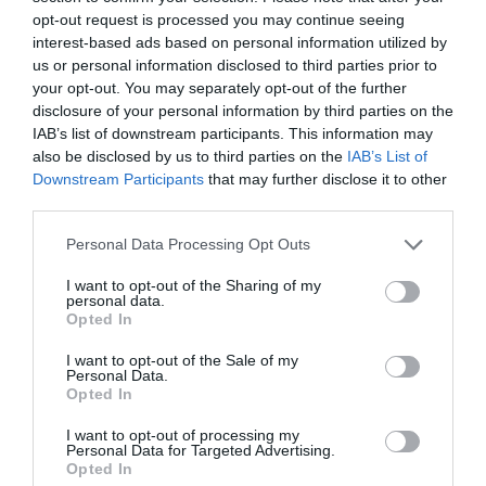
de junho de 2025
, presencialmente na secretaria da Junta
opt-out request is processed you may continue seeing
de Freguesia ou por e-mail.
interest-based ads based on personal information utilized by
us or personal information disclosed to third parties prior to
your opt-out. You may separately opt-out of the further
disclosure of your personal information by third parties on the
IAB’s list of downstream participants. This information may
also be disclosed by us to third parties on the
IAB’s List of
Downstream Participants
that may further disclose it to other
third parties.
O Programa de Concurso e o Caderno de Encargos estão
Personal Data Processing Opt Outs
disponíveis nos Serviços Administrativos da Junta, podendo
ser consultados ou solicitadas cópias
em dias úteis, das
I want to opt-out of the Sharing of my
9h00 às 17h00
.
personal data.
Opted In
Mais informações estão também disponíveis na página
oficial da Junta de Freguesia e no Facebook da União das
I want to opt-out of the Sale of my
Freguesias de Belmonte e Colmeal da Torre.
Personal Data.
Opted In
I want to opt-out of processing my
Personal Data for Targeted Advertising.
Opted In