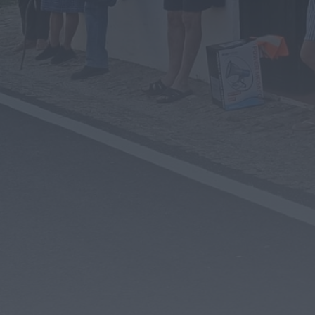
Museu do Queijo de Peraboa vai integrar
rede de Clubes UNESCO
HOJE, 7:01
Rádio Caria
Câmara do Sabugal aprova apoios
sociais, obras e incentivos à recuperação
do...
HOJE, 0:19
Rádio Caria
Campanha de vacinação antirrábica
decorre no concelho de Penamacor
HOJE, 0:15
Notícias de Águeda
Reunião da Câmara Municipal de Águeda
debate obras, mobilidade, urbanismo e
apoios...
HOJE, 23:48
Notícias de Águeda
Coro da Cruz Vermelha de Águeda