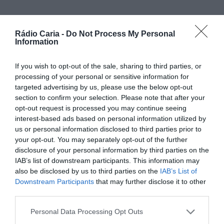
Rádio Caria -
Do Not Process My Personal
Information
PARTILHAR ESTE ARTIGO
Facebook
Mastodon
Email
Share
If you wish to opt-out of the sale, sharing to third parties, or
processing of your personal or sensitive information for
targeted advertising by us, please use the below opt-out
section to confirm your selection. Please note that after your
O Serviço Municipal de Proteção Civil de Castelo Branco
opt-out request is processed you may continue seeing
deu início à implementação do programa nacional
‘Aldeia
interest-based ads based on personal information utilized by
Segura – Pessoas Seguras’
, com o objetivo de reforçar a
us or personal information disclosed to third parties prior to
prevenção e a resposta a situações de emergência,
your opt-out. You may separately opt-out of the further
sobretudo no contexto dos incêndios rurais.
disclosure of your personal information by third parties on the
A iniciativa, promovida pela administração central, prevê:
IAB’s list of downstream participants. This information may
also be disclosed by us to third parties on the
IAB’s List of
Downstream Participants
that may further disclose it to other
third parties.
Personal Data Processing Opt Outs