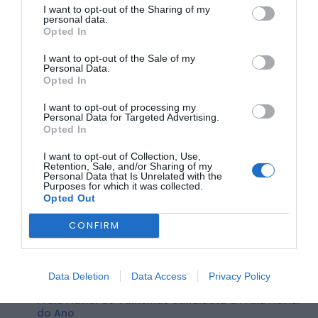
I want to opt-out of the Sharing of my
personal data.
Opted In
A
criação de planos de evacuação
e de
zonas de
refúgio seguras
em cada aldeia;
I want to opt-out of the Sale of my
A
designação de oficiais de segurança local
,
Personal Data.
responsáveis por alertar e orientar a população em caso
Opted In
de emergência;
A
sensibilização dos habitantes para comportamentos
I want to opt-out of processing my
Personal Data for Targeted Advertising.
de autoproteção
antes, durante e após os incêndios;
Opted In
O
reforço da articulação entre as comunidades locais e
os meios de proteção e socorro
.
O Comando Territorial de Castelo Branco, através do
I want to opt-out of Collection, Use,
Retention, Sale, and/or Sharing of my
Núcleo de Proteção Ambiental do Destacamento
Personal Data that Is Unrelated with the
Territorial, está a colaborar ativamente nas ações de
Purposes for which it was collected.
sensibilização, realizadas em diversas aldeias do concelho.
Opted Out
Foto – GNR – Comando Territorial de Castelo Branco
CONFIRM
ÚLTIMA HORA:
Data Deletion
Data Access
Privacy Policy
BEIRA INTERIOR
Praia Fluvial de Valhelhas candidata a Praia Fluvial
do Ano