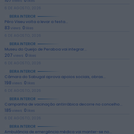
107
0
views
likes
6 DE AGOSTO, 2026
BEIRA INTERIOR
Pêro Viseu volta a levar a festa...
83
0
views
likes
6 DE AGOSTO, 2026
BEIRA INTERIOR
Museu do Queijo de Peraboa vai integrar...
207
0
views
likes
6 DE AGOSTO, 2026
2026 Rádio Caria. Todos os direitos
reservados.
BEIRA INTERIOR
Câmara do Sabugal aprova apoios sociais, obras...
198
0
views
likes
6 DE AGOSTO, 2026
BEIRA INTERIOR
Campanha de vacinação antirrábica decorre no concelho...
185
0
views
likes
6 DE AGOSTO, 2026
BEIRA INTERIOR
Ambulância de emergência médica vai manter-se no...